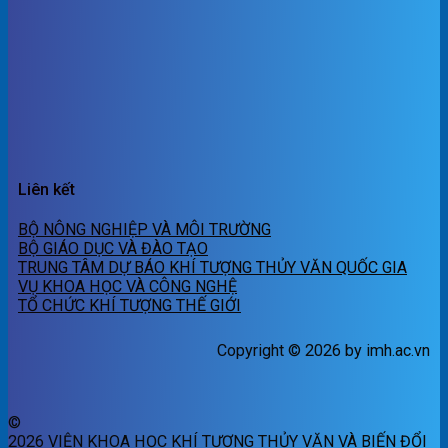
Liên kết
BỘ NÔNG NGHIỆP VÀ MÔI TRƯỜNG
BỘ GIÁO DỤC VÀ ĐÀO TẠO
TRUNG TÂM DỰ BÁO KHÍ TƯỢNG THỦY VĂN QUỐC GIA
VỤ KHOA HỌC VÀ CÔNG NGHỆ
TỔ CHỨC KHÍ TƯỢNG THẾ GIỚI
Copyright © 2026 by imh.ac.vn
©
2026 VIỆN KHOA HỌC KHÍ TƯỢNG THỦY VĂN VÀ BIẾN ĐỔI