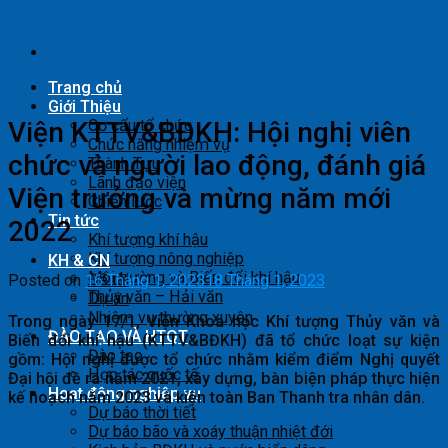
Skip
to
content
Trang chủ
Giới Thiệu
Viện KTTV&BĐKH: Hội nghị viên
Cơ cấu tổ chức
Chức năng nhiệm vụ
chức và người lao động, đánh giá
Thành Tựu
Lãnh đạo viện
Viện trưởng và mừng năm mới
Chiến lược
Tin tức
2022
Khí tượng khí hậu
Khí tượng nông nghiệp
KH & CN
Môi trường và Biến đổi khí hậu
Đề tài
Posted on
16 Tháng 1, 2023
18 Tháng 1, 2023
Thủy văn – Hải văn
Dự án
Nhiệm vụ thường xuyên
Trong ngày 17/1, Viện Khoa học Khí tượng Thủy văn và
ĐÀO TẠO VÀ HTQT
Biến đổi khí hậu (KTTV&BĐKH) đã tổ chức loạt sự kiện
Đào tạo
gồm: Hội nghị được tổ chức nhằm kiểm điểm Nghị quyết
Hợp tác quốc tế
Đại hội đề ra năm 2021, xây dựng, bàn biện pháp thực hiện
Hoạt động nghiệp vụ
kế hoạch năm 2023 và kiện toàn Ban Thanh tra nhân dân.
Dự báo thời tiết
Dự báo bão và xoáy thuận nhiệt đới