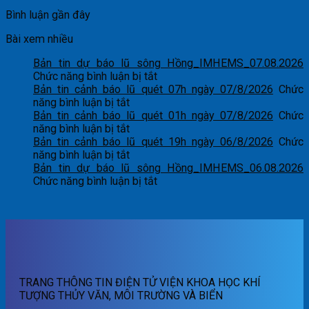
Bình luận gần đây
Bài xem nhiều
Bản tin dự báo lũ sông Hồng_IMHEMS_07.08.2026
ở
Chức năng bình luận bị tắt
Bản
Bản tin cảnh báo lũ quét 07h ngày 07/8/2026
Chức
ở
tin
năng bình luận bị tắt
Bản
dự
Bản tin cảnh báo lũ quét 01h ngày 07/8/2026
Chức
tin
ở
báo
năng bình luận bị tắt
cảnh
Bản
lũ
Bản tin cảnh báo lũ quét 19h ngày 06/8/2026
Chức
báo
tin
ở
sông
năng bình luận bị tắt
lũ
cảnh
Bản
Hồng_IMHEMS_07.08.2026
Bản tin dự báo lũ sông Hồng_IMHEMS_06.08.2026
quét
báo
tin
ở
Chức năng bình luận bị tắt
07h
lũ
cảnh
Bản
ngày
quét
báo
tin
07/8/2026
01h
lũ
dự
ngày
quét
báo
07/8/2026
19h
lũ
ngày
sông
06/8/2026
Hồng_IMHEMS_06.08.2026
TRANG THÔNG TIN ĐIỆN TỬ VIỆN KHOA HỌC KHÍ
TƯỢNG THỦY VĂN, MÔI TRƯỜNG VÀ BIỂN