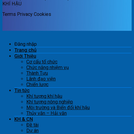
KHÍ HẬU
Terms
Privacy
Cookies
Đăng nhập
Trang chủ
Giới Thiệu
Cơ cấu tổ chức
Chức năng nhiệm vụ
Thành Tựu
Lãnh đạo viện
Chiến lược
Tin tức
Khí tượng khí hậu
Khí tượng nông nghiệp
Môi trường và Biến đổi khí hậu
Thủy văn – Hải văn
KH & CN
Đề tài
Dự án