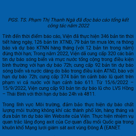
PGS. TS. Phạm Thị Thanh Ngà đã đọc báo cáo tổng kết
công tác năm 2022
Tính đến thời điểm báo cáo, Viện đã thực hiện 346 bản tin thời
tiết hàng ngày, 126 bản tin XTNĐ, 79 bản tin mưa lớn; ra thông
báo và dự báo KTNN hàng tháng (với 12 bản tin trong năm)
đúng thời hạn; Trong năm 2022, Viện dã cung cấp 320 các bản
tin dự báo sóng biển và mực nước tổng cộng trong điều kiện
bình thường với hạn dự báo 72h; cung cấp 92 bản tin dự báo
sóng biển và nước dâng do bão trong điều kiện ATND, bào với
hạn dự báo 72h; cung cấp 374 bản tin cảnh báo lũ quét trên
phạm vi cả nước với hạn cảnh báo 611. Từ 15/6/2022 –
15/9/2022, Viện cung cấp 93 bản tin dự báo lũ cho LVS Hồng
– Thái Bình với thời hạn dự báo 24h và 4811.
Trong lĩnh vực Môi trường, đảm bảo thực hiện dự báo chất
lượng môi trường không khí các thành phố lớn, hàng tháng và
đưa bản tin dự báo lên Website của Viện. Thực hiện nhiệm vụ
quan trắc lắng đọng axit của Cơ quan đầu mối Quốc gia trong
khuôn khổ Mạng lưới giám sát axit vùng Đông Á (EANET.