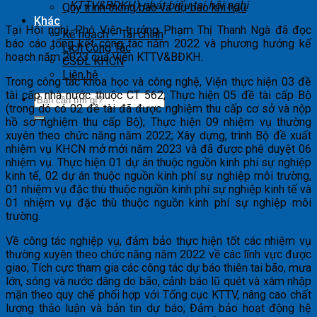
KTTV&BĐKH) phát biểu tại hội nghị
Quy trình thông báo và dự báo khí hậu
Khác
Tại Hội nghị, Phó Viện trưởng Phạm Thị Thanh Ngà đã đọc
Kế hoạch – Tài chính
báo cáo tổng kết công tác năm 2022 và phương hướng kế
Lịch Công Tác
hoạch năm 2023 của Viện KTTV&BĐKH.
CSDL KHCN
Liên hệ
Trong công tác khoa học và công nghệ, Viện thực hiện 03 đề
tài cấp nhà nước thuộc CT 562; Thực hiện 05 đề tài cấp Bộ
(trong dó có 02 đề tài đã được nghiệm thu cấp cơ sở và nộp
hồ sơ nghiệm thu cấp Bộ); Thực hiện 09 nhiệm vụ thường
xuyên theo chức năng năm 2022; Xây dựng, trình Bộ đề xuất
nhiệm vụ KHCN mở mới năm 2023 và đã được phê duyệt 06
nhiệm vụ. Thực hiện 01 dự án thuộc nguồn kinh phí sự nghiệp
kinh tế, 02 dự án thuộc nguồn kinh phí sự nghiệp môi trường,
01 nhiệm vụ đặc thù thuộc nguồn kinh phí sự nghiệp kinh tế và
01 nhiệm vụ đặc thù thuộc nguồn kinh phí sự nghiệp môi
trường.
Về công tác nghiệp vụ, đảm bảo thực hiện tốt các nhiệm vụ
thường xuyên theo chức năng năm 2022 về các lĩnh vực được
giao; Tích cực tham gia các công tác dự báo thiên tai bão, mưa
lớn, sóng và nước dâng do bão, cảnh báo lũ quét và xâm nhập
mặn theo quy chế phối hợp với Tổng cục KTTV, nâng cao chất
lượng thảo luận và bản tin dự báo; Đảm bảo hoạt động hệ