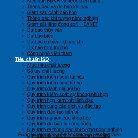
Kịch bản BĐKH và nước biển dâng
Thông báo và dự báo khí hậu
Giám sát, cảnh báo hạn
Thông báo khí tượng nông nghiệp
Giám sát lắng đọng axít – EANET
Dự báo thủy văn
Dự báo biển
Dự báo ô nhiễm không khí
Dự báo môi trường
Công nghệ viễn thám
Tiêu chuẩn ISO
Mục tiêu chất lượng
Sổ tay chất lượng
Quy trình kiểm soát tài liệu
Quy trình kiểm soát hồ sơ
Quy trình đánh giá nội bộ
Quy trình kiểm soát sự không phù hợp
Quy trình họp xem xét lãnh đạo
Quy trình cung cấp dịch vụ đào tạo
Quy trình đào tạo tiến sĩ
Quy trình nghiên cứu khoa học
Quy trình dự báo lũ sông hồng
Quy trình ra thông báo khí tượng nông nghiệp
PGS. TS. Nguyễn Văn Thắng (Viện trưởng Viện
Quy trình dự báo thời tiết bằng mô hình