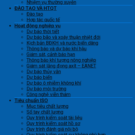
Nhiệm vụ thường xuyên
ĐÀO TẠO VÀ HTQT
Đào tạo
Hợp tác quốc tế
Hoạt động nghiệp vụ
Dự báo thời tiết
Dự báo bão và xoáy thuận nhiệt đới
Kịch bản BĐKH và nước biển dâng
Thông báo và dự báo khí hậu
Giám sát, cảnh báo hạn
Thông báo khí tượng nông nghiệp
Giám sát lắng đọng axít – EANET
Dự báo thủy văn
Dự báo biển
Dự báo ô nhiễm không khí
Dự báo môi trường
Công nghệ viễn thám
Tiêu chuẩn ISO
Mục tiêu chất lượng
Sổ tay chất lượng
Quy trình kiểm soát tài liệu
Quy trình kiểm soát hồ sơ
Quy trình đánh giá nội bộ
Quy trình kiểm soát sự không phù hợp