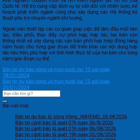
kinh nghiệm chuyên môn và tìm kiếm nguồn lực hỗ trợ của
Quốc tế. Hỗ trợ cung cấp dịch vụ tư vấn đối với chiến lược, kế
hoạch phát triển ngành cũng như xây dựng các Hệ thống kỹ
thuật phù trợ chuyên ngành khí tượng.
Ngoài việc thiết lập các cơ quan giúp việc để làm đầu mối liên
lạc, điều phối, thúc đẩy sự phối hợp, hợp tác, hai bên còn
thống nhất sẽ xây dựng các văn bản phối hợp hiệp đồng hàng
năm hoặc cho từng giai đoạn để triển khai các nội dung hợp
tác nêu trên, phù hợp với tình hình thực tế của hai bên cho từng
năm/giai đoạn cụ thể.
Bản tin dự báo sóng và mực nước lúc 13 giờ ngày
18/01/2024
Bản tin dự báo sóng và mực nước lúc 13 giờ ngày
20/01/2024
Bài viết mới
Bản tin dự báo lũ sông Hồng_IMHEMS_06.08.2026
Bản tin cảnh báo lũ quét 07h ngày 06/8/2026
Bản tin cảnh báo lũ quét 01h ngày 06/08/2026
Bản tin cảnh báo lũ quét 19h ngày 05/08/2026