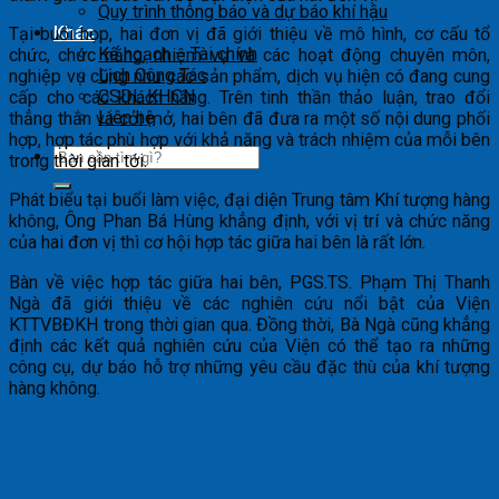
Quy trình thông báo và dự báo khí hậu
Khác
Tại buổi họp, hai đơn vị đã giới thiệu về mô hình, cơ cấu tổ
Kế hoạch – Tài chính
chức, chức năng, nhiệm vụ và các hoạt động chuyên môn,
Lịch Công Tác
nghiệp vụ cũng như các sản phẩm, dịch vụ hiện có đang cung
CSDL KHCN
cấp cho các khách hàng. Trên tinh thần thảo luận, trao đổi
Liên hệ
thẳng thắn và cởi mở, hai bên đã đưa ra một số nội dung phối
hợp, hợp tác phù hợp với khả năng và trách nhiệm của mỗi bên
trong thời gian tới.
Phát biểu tại buổi làm việc, đại diện Trung tâm Khí tượng hàng
không, Ông Phan Bá Hùng khẳng định, với vị trí và chức năng
của hai đơn vị thì cơ hội hợp tác giữa hai bên là rất lớn.
Bàn về việc hợp tác giữa hai bên, PGS.TS. Phạm Thị Thanh
Ngà đã giới thiệu về các nghiên cứu nổi bật của Viện
KTTVBĐKH trong thời gian qua. Đồng thời, Bà Ngà cũng khẳng
định các kết quả nghiên cứu của Viện có thể tạo ra những
công cụ, dự báo hỗ trợ những yêu cầu đặc thù của khí tượng
hàng không.