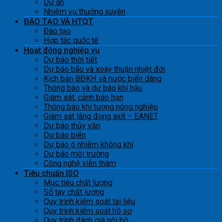
Dự án
Nhiệm vụ thường xuyên
ĐÀO TẠO VÀ HTQT
Đào tạo
Hợp tác quốc tế
Hoạt động nghiệp vụ
Dự báo thời tiết
Dự báo bão và xoáy thuận nhiệt đới
Kịch bản BĐKH và nước biển dâng
Thông báo và dự báo khí hậu
Giám sát, cảnh báo hạn
Thông báo khí tượng nông nghiệp
Giám sát lắng đọng axít – EANET
Dự báo thủy văn
Dự báo biển
Dự báo ô nhiễm không khí
Dự báo môi trường
Công nghệ viễn thám
Tiêu chuẩn ISO
Mục tiêu chất lượng
Sổ tay chất lượng
Quy trình kiểm soát tài liệu
Quy trình kiểm soát hồ sơ
Quy trình đánh giá nội bộ