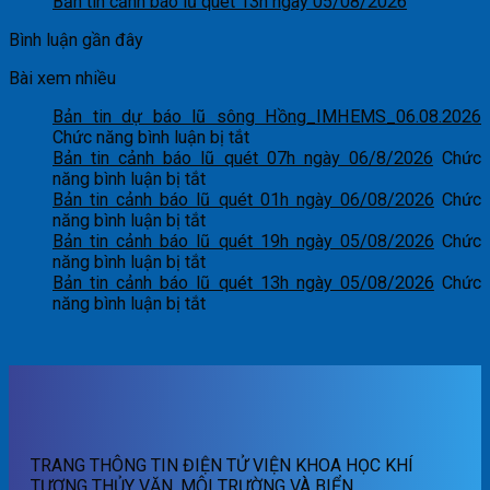
Bản tin cảnh báo lũ quét 13h ngày 05/08/2026
Bình luận gần đây
Bài xem nhiều
Bản tin dự báo lũ sông Hồng_IMHEMS_06.08.2026
ở
Chức năng bình luận bị tắt
Bản
Bản tin cảnh báo lũ quét 07h ngày 06/8/2026
Chức
ở
tin
năng bình luận bị tắt
Bản
dự
Bản tin cảnh báo lũ quét 01h ngày 06/08/2026
Chức
tin
ở
báo
năng bình luận bị tắt
cảnh
Bản
lũ
Bản tin cảnh báo lũ quét 19h ngày 05/08/2026
Chức
báo
tin
ở
sông
năng bình luận bị tắt
lũ
cảnh
Bản
Hồng_IMHEMS_06.08.2026
Bản tin cảnh báo lũ quét 13h ngày 05/08/2026
Chức
quét
báo
tin
ở
năng bình luận bị tắt
07h
lũ
cảnh
Bản
ngày
quét
báo
tin
06/8/2026
01h
lũ
cảnh
ngày
quét
báo
06/08/2026
19h
lũ
ngày
quét
05/08/2026
13h
TRANG THÔNG TIN ĐIỆN TỬ VIỆN KHOA HỌC KHÍ
ngày
TƯỢNG THỦY VĂN, MÔI TRƯỜNG VÀ BIỂN
05/08/2026