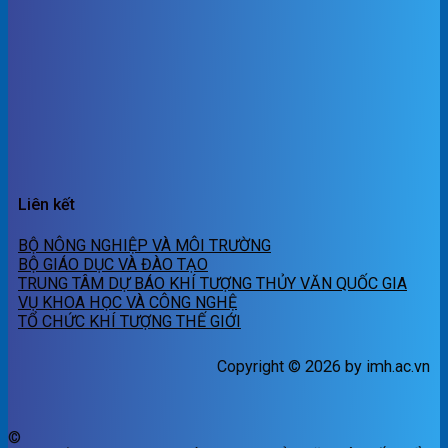
Liên kết
BỘ NÔNG NGHIỆP VÀ MÔI TRƯỜNG
BỘ GIÁO DỤC VÀ ĐÀO TẠO
TRUNG TÂM DỰ BÁO KHÍ TƯỢNG THỦY VĂN QUỐC GIA
VỤ KHOA HỌC VÀ CÔNG NGHỆ
TỔ CHỨC KHÍ TƯỢNG THẾ GIỚI
Copyright © 2026 by imh.ac.vn
©