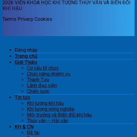
2026 VIỆN KHOA HỌC KHÍ TƯỢNG THỦY VĂN VÀ BIẾN ĐỔI
KHÍ HẬU
Terms
Privacy
Cookies
Đăng nhập
Trang chủ
Giới Thiệu
Cơ cấu tổ chức
Chức năng nhiệm vụ
Thành Tựu
Lãnh đạo viện
Chiến lược
Tin tức
Khí tượng khí hậu
Khí tượng nông nghiệp
Môi trường và Biến đổi khí hậu
Thủy văn – Hải văn
KH & CN
Đề tài