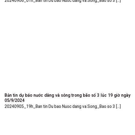
20240906_01h_Ban tin Du bao Nuoc dang va Song_Bao so 3 [...]
Bản tin dự báo nước dâng và sóng trong bão số 3 lúc 19 giờ ngày
05/9/2024
20240905_19h_Ban tin Du bao Nuoc dang va Song_Bao so 3 [...]