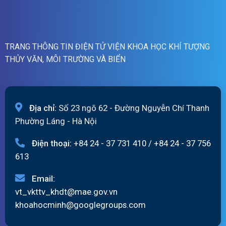
07h
ngày
06/8/2026
TRANG THÔNG TIN ĐIỆN TỬ VIỆN KHOA HỌC KHÍ TƯỢNG
THỦY VĂN, MÔI TRƯỜNG VÀ BIỂN
Địa chỉ:
Số 23 ngõ 62 - Đường Nguyễn Chí Thanh
Phường Láng - Hà Nội
Điện thoại:
+84 24 - 37 731 410
/
+84 24 - 37 756
613
Email:
vt_vkttv_khdt@mae.gov.vn
khoahocminh@googlegroups.com