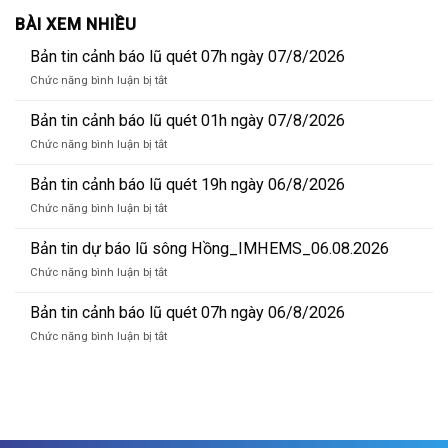
BÀI XEM NHIỀU
Bản tin cảnh báo lũ quét 07h ngày 07/8/2026
ở
Chức năng bình luận bị tắt
Bản
tin
Bản tin cảnh báo lũ quét 01h ngày 07/8/2026
cảnh
ở
Chức năng bình luận bị tắt
báo
Bản
lũ
tin
Bản tin cảnh báo lũ quét 19h ngày 06/8/2026
quét
cảnh
07h
ở
Chức năng bình luận bị tắt
báo
ngày
Bản
lũ
07/8/2026
tin
Bản tin dự báo lũ sông Hồng_IMHEMS_06.08.2026
quét
cảnh
01h
ở
Chức năng bình luận bị tắt
báo
ngày
Bản
lũ
07/8/2026
tin
Bản tin cảnh báo lũ quét 07h ngày 06/8/2026
quét
dự
19h
ở
Chức năng bình luận bị tắt
báo
ngày
Bản
lũ
06/8/2026
tin
sông
cảnh
Hồng_IMHEMS_06.08.2026
báo
lũ
quét