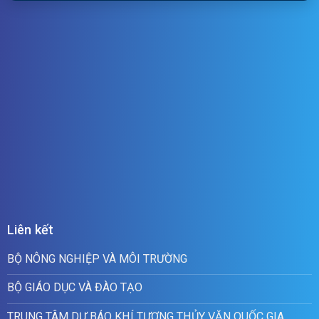
Liên kết
BỘ NÔNG NGHIỆP VÀ MÔI TRƯỜNG
BỘ GIÁO DỤC VÀ ĐÀO TẠO
TRUNG TÂM DỰ BÁO KHÍ TƯỢNG THỦY VĂN QUỐC GIA