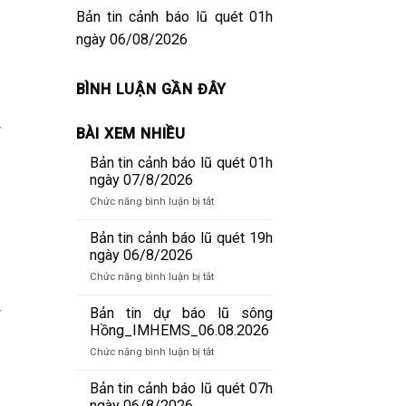
Bản tin cảnh báo lũ quét 01h
ngày 06/08/2026
BÌNH LUẬN GẦN ĐÂY
y
BÀI XEM NHIỀU
Bản tin cảnh báo lũ quét 01h
ngày 07/8/2026
ở
Chức năng bình luận bị tắt
Bản
tin
Bản tin cảnh báo lũ quét 19h
cảnh
ngày 06/8/2026
báo
ở
Chức năng bình luận bị tắt
lũ
Bản
quét
tin
Bản tin dự báo lũ sông
y
01h
cảnh
Hồng_IMHEMS_06.08.2026
ngày
báo
07/8/2026
ở
Chức năng bình luận bị tắt
lũ
Bản
quét
tin
Bản tin cảnh báo lũ quét 07h
19h
dự
ngày 06/8/2026