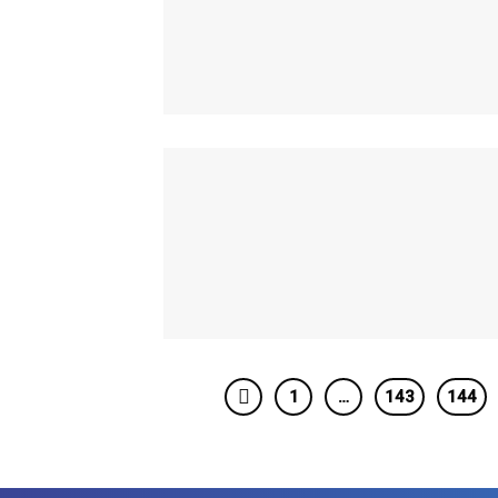
1
…
143
144