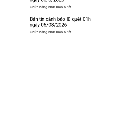
ngày
báo
06/8/2026
ở
Chức năng bình luận bị tắt
lũ
Bản
sông
tin
Bản tin cảnh báo lũ quét 01h
Hồng_IMHEMS_06.08.2026
cảnh
ngày 06/08/2026
báo
y
ở
Chức năng bình luận bị tắt
lũ
Bản
quét
tin
07h
cảnh
ngày
báo
06/8/2026
lũ
quét
01h
ngày
06/08/2026