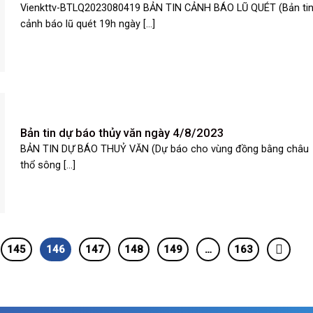
Vienkttv-BTLQ2023080419 BẢN TIN CẢNH BÁO LŨ QUÉT (Bản ti
cảnh báo lũ quét 19h ngày [...]
Bản tin dự báo thủy văn ngày 4/8/2023
BẢN TIN DỰ BÁO THUỶ VĂN (Dự báo cho vùng đồng bằng châu
thổ sông [...]
145
146
147
148
149
…
163