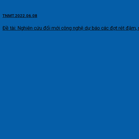
TNMT.2022.06.08
Đề tài: Nghiên cứu đổi mới công nghệ dự báo các đợt rét đậm, rét