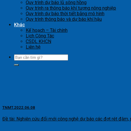
Quy trình dự báo lũ sông hồng
Quy trình ra thông báo khí tượng nông nghiệp
Quy trình dự báo thời tiết bằng mô hình
Quy trình thông báo và dự báo khí hậu
Khác
Kế hoạch – Tài chính
Lịch Công Tác
CSDL KHCN
Liên hệ
TNMT.2022.06.08
Đề tài: Nghiên cứu đổi mới công nghệ dự báo các đợt rét đậm, rét 