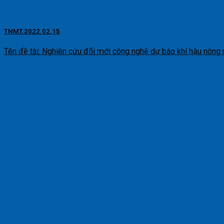
TNMT.2022.02.15
Tên đề tài: Nghiên cứu đổi mới công nghệ dự báo khí hậu nông ngh