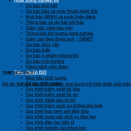
Hoạt động nghiệp vụ
Dự báo thời tiết
Dự báo bão và xoáy thuận nhiệt đới
Kịch bản BĐKH và nước biển dâng
Thông báo và dự báo khí hậu
Giám sát, cảnh báo hạn
Thông báo khí tượng nông nghiệp
Giám sát lắng đọng axít – EANET
Dự báo thủy văn
Dự báo biển
Dự báo ô nhiễm không khí
Dự báo môi trường
Công nghệ viễn thám
Tiêu chuẩn ISO
TNMT.2022.06.07
Mục tiêu chất lượng
Sổ tay chất lượng
Đề tài: Nghiên cứu thử nghiệm ứng dụng mô hình phân giải mây (
Quy trình kiểm soát tài liệu
Quy trình kiểm soát hồ sơ
Quy trình đánh giá nội bộ
Quy trình kiểm soát sự không phù hợp
Quy trình họp xem xét lãnh đạo
Quy trình cung cấp dịch vụ đào tạo
Quy trình đào tạo tiến sĩ
Quy trình nghiên cứu khoa học