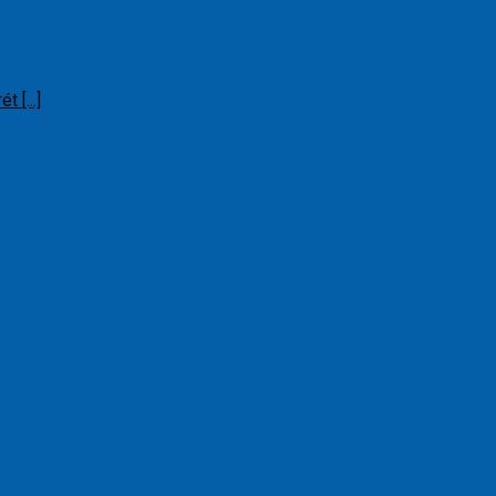
 [...]