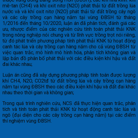
mê-tan (CH4) và khí oxit nitơ (N2O) phát thải từ đất trồng lúa
nước và và khí oxit nitơ (N2O) phát thải từ đất trồng cây ngô
và các cây trồng cạn hàng năm tại vùng ĐBSH từ tháng
1/2016 đến tháng 10/2020, luận án đã phân tích, đánh giá các
ưu, nhược điểm của các nghiên cứu tính toán phát thải KNK
trong nông nghiệp nói chung và từ lĩnh vực trồng trọt nói riêng,
từ đó phát triển phương pháp tính phát thải KNK từ hoạt động
canh tác lúa và cây trồng cạn hàng năm cho cả vùng ĐBSH từ
việc quan trắc, mô hình mô hình hóa, phân tích không gian và
lập bản đồ phân bố phát thải với các điều kiện khí hậu và đất
đai khác nhau;
Luận án cũng đã xây dựng phương pháp tính toán được lượng
khí CH4, N2O, CO2tđ từ đất trồng lúa và cây trồng cạn hàng
năm tại vùng ĐBSH theo các điều kiện khí hậu và đất đai khác
nhau theo thời gian và không gian;
Trong quá trình nghiên cứu, NCS đã thực hiện quan trắc, phân
tích và tính toán phát thải KNK từ hoạt động canh tác lúa và
ngô (đại diện cho các cây trồng cạn hàng năm) tại các điểm
thí nghiệm vùng ĐBSH.