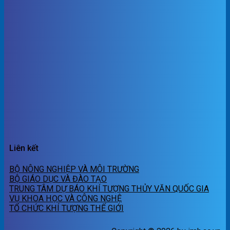
Liên kết
BỘ NÔNG NGHIỆP VÀ MÔI TRƯỜNG
BỘ GIÁO DỤC VÀ ĐÀO TẠO
TRUNG TÂM DỰ BÁO KHÍ TƯỢNG THỦY VĂN QUỐC GIA
VỤ KHOA HỌC VÀ CÔNG NGHỆ
TỔ CHỨC KHÍ TƯỢNG THẾ GIỚI