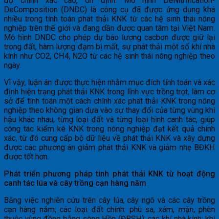
độ chính xác cao, ổn định. Mô hình DeNitrification-
DeComposition (DNDC) là công cụ đã được ứng dụng khá
nhiều trong tính toán phát thải KNK từ các hệ sinh thái nông
nghiệp trên thế giới và đang dần được quan tâm tại Việt Nam.
Mô hình DNDC cho phép dự báo lượng cacbon được giữ lại
trong đất, hàm lượng đạm bị mất, sự phát thải một số khí nhà
kính như CO2, CH4, N2O từ các hệ sinh thái nông nghiệp theo
ngày.
Vì vậy, luận án được thực hiện nhằm mục đích tính toán và xác
định hiện trạng phát thải KNK trong lĩnh vực trồng trọt, làm cơ
sở để tính toán một cách chính xác phát thải KNK trong nông
nghiệp theo không gian dựa vào sự thay đổi của từng vùng khí
hậu khác nhau, từng loại đất và từng loại hình canh tác, giúp
công tác kiểm kê KNK trong nông nghiệp đạt kết quả chính
xác, từ đó cung cấp bộ dữ liệu về phát thải KNK và xây dựng
được các phương án giảm phát thải KNK và giảm nhẹ BĐKH
được tốt hơn.
Phát triển phương pháp tính phát thải KNK từ hoạt động
canh tác lúa và cây trồng cạn hàng năm
Bằng việc nghiên cứu trên cây lúa, cây ngô và các cây trồng
cạn hàng năm; các loại đất chính: phù sa, xám, mặn, phèn
thuộc vùng đồng bằng sông Hồn (ĐBSH); các khí nhà kính: khí