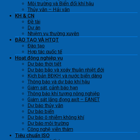
Môi trường và Biến đổi khí hậu
Thủy văn – Hải văn
KH & CN
Đề tài
Dự án
Nhiệm vụ thường xuyên
ĐÀO TẠO VÀ HTQT
Đào tạo
Hợp tác quốc tế
Hoạt động nghiệp vụ
Dự báo thời tiết
Dự báo bão và xoáy thuận nhiệt đới
Kịch bản BĐKH và nước biển dâng
Thông báo và dự báo khí hậu
Giám sát, cảnh báo hạn
Thông báo khí tượng nông nghiệp
Giám sát lắng đọng axít – EANET
Dự báo thủy văn
Dự báo biển
Dự báo ô nhiễm không khí
Dự báo môi trường
Công nghệ viễn thám
Tiêu chuẩn ISO