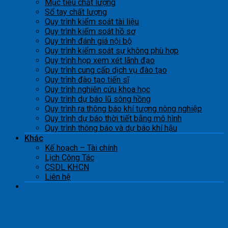
Mục tiêu chất lượng
Sổ tay chất lượng
Quy trình kiểm soát tài liệu
Quy trình kiểm soát hồ sơ
Quy trình đánh giá nội bộ
Quy trình kiểm soát sự không phù hợp
Quy trình họp xem xét lãnh đạo
Quy trình cung cấp dịch vụ đào tạo
Quy trình đào tạo tiến sĩ
Quy trình nghiên cứu khoa học
Quy trình dự báo lũ sông hồng
Quy trình ra thông báo khí tượng nông nghiệp
Quy trình dự báo thời tiết bằng mô hình
Quy trình thông báo và dự báo khí hậu
Khác
Kế hoạch – Tài chính
Lịch Công Tác
CSDL KHCN
Liên hệ