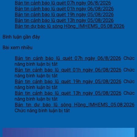
Bản tin cảnh báo lũ quét 07h ngày 06/8/2026
Bản tin cảnh báo lũ quét 01h ngày 06/08/2026
Bản tin cảnh báo lũ quét 19h ngày 05/08/2026
Bản tin cảnh báo lũ quét 13h ngày 05/08/2026
Bản tin dự báo lũ sông Hồng_IMHEMS_05.08.2026
Bình luận gần đây
Bài xem nhiều
Bản tin cảnh báo lũ quét 07h ngày 06/8/2026
Chức
ở
năng bình luận bị tắt
Bản
Bản tin cảnh báo lũ quét 01h ngày 06/08/2026
Chức
tin
ở
năng bình luận bị tắt
cảnh
Bản
Bản tin cảnh báo lũ quét 19h ngày 05/08/2026
Chức
báo
tin
ở
năng bình luận bị tắt
lũ
cảnh
Bản
Bản tin cảnh báo lũ quét 13h ngày 05/08/2026
Chức
quét
báo
tin
ở
năng bình luận bị tắt
07h
lũ
cảnh
Bản
Bản tin dự báo lũ sông Hồng_IMHEMS_05.08.2026
ngày
quét
báo
tin
ở
Chức năng bình luận bị tắt
06/8/2026
01h
lũ
cảnh
Bản
ngày
quét
báo
tin
06/08/2026
19h
lũ
dự
ngày
quét
báo