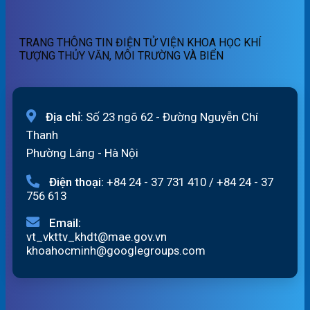
05/08/2026
13h
lũ
ngày
sông
05/08/2026
Hồng_IMHEMS_05.08.2026
TRANG THÔNG TIN ĐIỆN TỬ VIỆN KHOA HỌC KHÍ
TƯỢNG THỦY VĂN, MÔI TRƯỜNG VÀ BIỂN
Địa chỉ:
Số 23 ngõ 62 - Đường Nguyễn Chí
Thanh
Phường Láng - Hà Nội
Điện thoại:
+84 24 - 37 731 410
/
+84 24 - 37
756 613
Email:
vt_vkttv_khdt@mae.gov.vn
khoahocminh@googlegroups.com