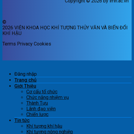
Copyright © 2026 by imh.ac.vn
©
2026 VIỆN KHOA HỌC KHÍ TƯỢNG THỦY VĂN VÀ BIẾN ĐỔI
KHÍ HẬU
Terms
Privacy
Cookies
Đăng nhập
Trang chủ
Giới Thiệu
Cơ cấu tổ chức
Chức năng nhiệm vụ
Thành Tựu
Lãnh đạo viện
Chiến lược
Tin tức
Khí tượng khí hậu
Khí tượng nông nghiệp