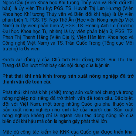
Ngọc Cầu (Viện Khoa học Khí tượng Thủy văn và Biến đổi khí
hậu) là Ủy viên Thư ký; PGS. TS. Huỳnh Thị Lan Hương (Viện
Khoa học Khí tượng Thủy văn và Biến đổi khí hậu) là Ủy viên
phản biện 1; PGS. TS. Ngô Thế Ân (Học viện Nông nghiệp Việt
Nam) là Ủy viên phản biện 2; PGS. TS. Hoàng Anh Lê (Trường
Đại học Khoa học Tự nhiên) là Ủy viên phản biện 3; PGS. TS.
Phan Thị Thanh Hằng (Viện Địa lý, Viện Hàn lâm Khoa học và
Công nghệ Việt Nam) và TS. Trần Quốc Trọng (Tổng cục Môi
trường) là Ủy viên.
Được sự đồng ý của Chủ tịch Hội đồng, NCS. Bùi Thị Thu
Trang đã lần lượt trình bày các nội dung của luận án.
Phát thải khí nhà kính trong sản xuất nông nghiệp đã trở
thành vấn đề toàn cầu
Phát thải khí nhà kính (KNK) trong sản xuất nói chung và trong
nông nghiệp nói riêng đã trở thành vấn đề toàn cầu. Đặc biệt,
đối với Việt Nam, một trong những Quốc gia phụ thuộc vào
sản xuất nông nghiệp như sinh kế của người dân. Sản xuất
nông nghiệp không chỉ là ngành chịu tác động nặng nề của
biến đổi khí hậu mà còn là ngành gây phát thải lớn.
Mặc dù công tác kiểm kê KNK của Quốc gia được triển khai