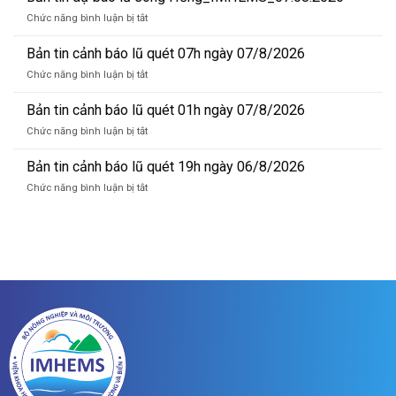
dự
ở
Chức năng bình luận bị tắt
báo
Bản
lũ
tin
Bản tin cảnh báo lũ quét 07h ngày 07/8/2026
sông
dự
Hồng_IMHEMS_08.08.2026
ở
Chức năng bình luận bị tắt
báo
Bản
lũ
tin
Bản tin cảnh báo lũ quét 01h ngày 07/8/2026
sông
cảnh
Hồng_IMHEMS_07.08.2026
ở
Chức năng bình luận bị tắt
báo
Bản
lũ
tin
Bản tin cảnh báo lũ quét 19h ngày 06/8/2026
quét
cảnh
07h
ở
Chức năng bình luận bị tắt
báo
ngày
Bản
lũ
07/8/2026
tin
quét
cảnh
01h
báo
ngày
lũ
07/8/2026
quét
19h
ngày
06/8/2026