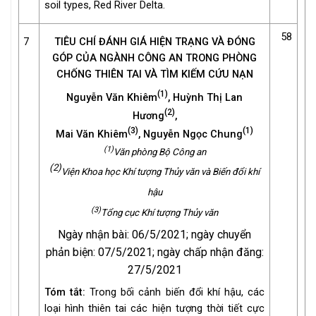
soil types, Red River Delta.
58
7
TIÊU CHÍ ĐÁNH GIÁ HIỆN TRẠNG VÀ ĐÓNG
GÓP CỦA NGÀNH CÔNG AN TRONG PHÒNG
CHỐNG THIÊN TAI VÀ TÌM KIẾM CỨU NẠN
(1)
Nguyễn Văn Khiêm
, Huỳnh Thị Lan
(2)
Hương
,
(3)
(1)
Mai Văn Khiêm
, Nguyễn Ngọc Chung
(1)
Văn phòng Bộ Công an
(2)
Viện Khoa học Khí tượng Thủy văn và Biến đổi khí
hậu
(3)
Tổng cục Khí tượng Thủy văn
Ngày nhận bài: 06/5/2021; ngày chuyển
phản biện: 07/5/2021; ngày chấp nhận đăng:
27/5/2021
Tóm tắt:
Trong bối cảnh biến đổi khí hậu, các
loại hình thiên tai các hiện tượng thời tiết cực