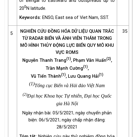
of Bengal to Eastward and outspreads up to
0
20
N latitude.
Keywords:
ENSO, East sea of Viet Nam, SST.
NGHIÊN CỨU ĐỒNG HÓA DỮ LIỆU QUAN TRẮC
35
5
TỪ RADAR BIỂN VÀ ẢNH VIỄN THÁM TRONG
MÔ HÌNH THỦY ĐỘNG LỰC BIỂN QUY MÔ KHU
VỰC ROMS
(1)
(2)
Nguyễn Thanh Trang
, Phạm Văn Huấn
,
(1)
Trần Mạnh Cường
,
(1)
(1)
Vũ Tiến Thành
, Lưu Quang Hải
(1)
Tổng cục Biển và Hải đảo Việt Nam
(2)
Đại học Khoa học Tự nhiên, Đại học Quốc
gia Hà Nội
Ngày nhận bài: 05/5/2021; ngày chuyển phản
biện: 06/5/2021; ngày chấp nhận đăng:
28/5/2021
Tóm tắt:
Nghiên cứu này thử nghiệm đồng hóa