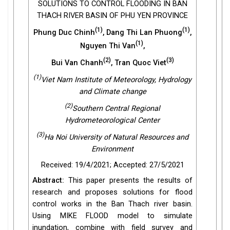
SOLUTIONS TO CONTROL FLOODING IN BAN
THACH RIVER BASIN OF PHU YEN PROVINCE
(1)
(1)
Phung Duc Chinh
, Dang Thi Lan Phuong
,
(1)
Nguyen Thi Van
,
(2)
(3)
Bui Van Chanh
, Tran Quoc Viet
(1)
Viet Nam Institute of Meteorology, Hydrology
and Climate change
(2)
Southern Central Regional
Hydrometeorological Center
(3)
Ha Noi University of Natural Resources and
Environment
Received: 19/4/2021; Accepted: 27/5/2021
Abstract:
This paper presents the results of
research and proposes solutions for flood
control works in the Ban Thach river basin.
Using MIKE FLOOD model to simulate
inundation, combine with field survey and