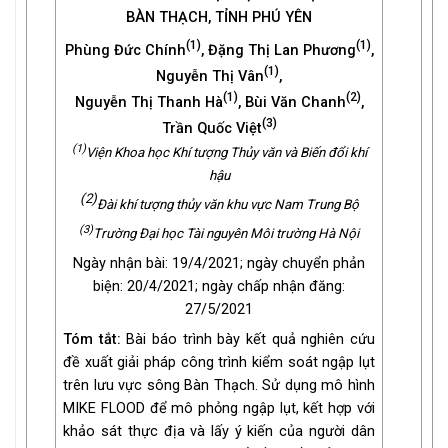
BÀN THẠCH, TỈNH PHÚ YÊN
(1)
(1)
Phùng Đức Chính
, Đặng Thị Lan Phương
,
(1)
Nguyễn Thị Vân
,
(1)
(2)
Nguyễn Thị Thanh Hà
, Bùi Văn Chanh
,
(3)
Trần Quốc Việt
(1)
Viện Khoa học Khí tượng Thủy văn và Biến đổi khí
hậu
(2)
Đài khí tượng thủy văn khu vực Nam Trung Bộ
(3)
Trường Đại học Tài nguyên Môi trường Hà Nội
Ngày nhận bài: 19/4/2021; ngày chuyển phản
biện: 20/4/2021; ngày chấp nhận đăng:
27/5/2021
Tóm tắt:
Bài báo trình bày kết quả nghiên cứu
đề xuất giải pháp công trình kiểm soát ngập lụt
trên lưu vực sông Bàn Thạch. Sử dụng mô hình
MIKE FLOOD để mô phỏng ngập lụt, kết hợp với
khảo sát thực địa và lấy ý kiến của người dân