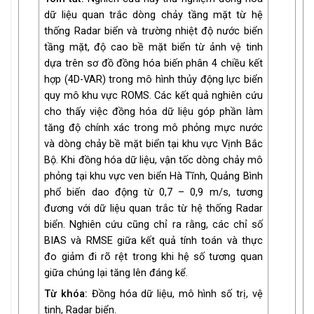
dữ liệu quan trắc dòng chảy tầng mặt từ hệ
thống Radar biển và trường nhiệt độ nước biển
tầng mặt, độ cao bề mặt biển từ ảnh vệ tinh
dựa trên sơ đồ đồng hóa biến phân 4 chiều kết
hợp (4D-VAR) trong mô hình thủy động lực biển
quy mô khu vực ROMS. Các kết quả nghiên cứu
cho thấy việc đồng hóa dữ liệu góp phần làm
tăng độ chính xác trong mô phỏng mực nước
và dòng chảy bề mặt biển tại khu vực Vịnh Bắc
Bộ. Khi đồng hóa dữ liệu, vận tốc dòng chảy mô
phỏng tại khu vực ven biển Hà Tĩnh, Quảng Bình
phổ biến dao động từ 0,7 – 0,9 m/s, tương
đương với dữ liệu quan trắc từ hệ thống Radar
biển. Nghiên cứu cũng chỉ ra rằng, các chỉ số
BIAS và RMSE giữa kết quả tính toán và thực
đo giảm đi rõ rệt trong khi hệ số tương quan
giữa chúng lại tăng lên đáng kể.
Từ khóa:
Đồng hóa dữ liệu, mô hình số trị, vệ
tinh, Radar biển.