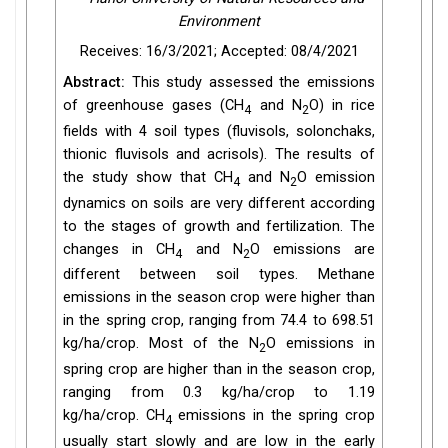
Environment
Receives: 16/3/2021; Accepted: 08/4/2021
Abstract:
This study assessed the emissions
of greenhouse gases (CH
and N
O) in rice
4
2
fields with 4 soil types (fluvisols, solonchaks,
thionic fluvisols and acrisols). The results of
the study show that CH
and N
O emission
4
2
dynamics on soils are very different according
to the stages of growth and fertilization. The
changes in CH
and N
O emissions are
4
2
different between soil types. Methane
emissions in the season crop were higher than
in the spring crop, ranging from 74.4 to 698.51
kg/ha/crop. Most of the N
O emissions in
2
spring crop are higher than in the season crop,
ranging from 0.3 kg/ha/crop to 1.19
kg/ha/crop. CH
emissions in the spring crop
4
usually start slowly and are low in the early