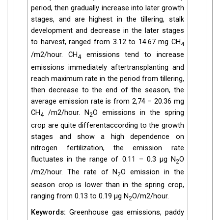
period, then gradually increase into later growth
stages, and are highest in the tillering, stalk
development and decrease in the later stages
to harvest, ranged from 3.12 to 14.67 mg CH
4
/m2/hour. CH
emissions tend to increase
4
emissions immediately aftertransplanting and
reach maximum rate in the period from tillering,
then decrease to the end of the season, the
average emission rate is from 2,74 – 20.36 mg
CH
/m2/hour. N
O emissions in the spring
4
2
crop are quite differentaccording to the growth
stages and show a high dependence on
nitrogen fertilization, the emission rate
fluctuates in the range of 0.11 – 0.3 µg N
O
2
/m2/hour. The rate of N
O emission in the
2
season crop is lower than in the spring crop,
ranging from 0.13 to 0.19 µg N
O/m2/hour.
2
Keywords:
Greenhouse gas emissions, paddy