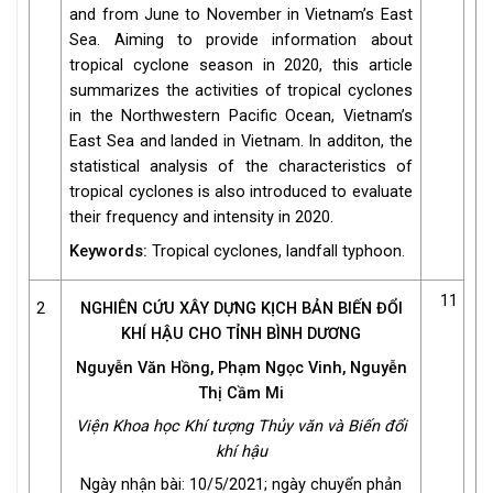
and from June to November in Vietnam’s East
Sea. Aiming to provide information about
tropical cyclone season in 2020, this article
summarizes the activities of tropical cyclones
in the Northwestern Pacific Ocean, Vietnam’s
East Sea and landed in Vietnam. In additon, the
statistical analysis of the characteristics of
tropical cyclones is also introduced to evaluate
their frequency and intensity in 2020.
Keywords:
Tropical cyclones, landfall typhoon.
11
2
NGHIÊN CỨU XÂY DỰNG KỊCH BẢN BIẾN ĐỔI
KHÍ HẬU CHO TỈNH BÌNH DƯƠNG
Nguyễn Văn Hồng, Phạm Ngọc Vinh, Nguyễn
Thị Cầm Mi
Viện Khoa học Khí tượng Thủy văn và Biến đổi
khí hậu
Ngày nhận bài: 10/5/2021; ngày chuyển phản