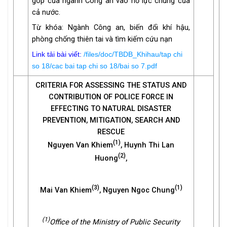
góp của ngành Công an vào nỗ lực chung của
cả nước.
Từ khóa: Ngành Công an, biến đổi khí hậu,
phòng chống thiên tai và tìm kiếm cứu nạn
Link tải bài viết:
/files/doc/TBDB_Khihau/tap chi
so 18/cac bai tap chi so 18/bai so 7.pdf
CRITERIA FOR ASSESSING THE STATUS AND
CONTRIBUTION OF POLICE FORCE IN
EFFECTING TO NATURAL DISASTER
PREVENTION, MITIGATION, SEARCH AND
RESCUE
(1)
Nguyen Van Khiem
, Huynh Thi Lan
(2)
Huong
,
(3)
(1)
Mai Van Khiem
, Nguyen Ngoc Chung
(1)
Office of the Ministry of Public Security