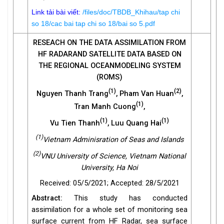
Link tải bài viết:
/files/doc/TBDB_Khihau/tap chi
so 18/cac bai tap chi so 18/bai so 5.pdf
RESEACH ON THE DATA ASSIMILATION FROM
HF RADARAND SATELLITE DATA BASED ON
THE REGIONAL OCEANMODELING SYSTEM
(ROMS)
(1)
(2)
Nguyen Thanh Trang
, Pham Van Huan
,
(1)
Tran Manh Cuong
,
(1)
(1)
Vu Tien Thanh
, Luu Quang Hai
(1)
Vietnam Adminisration of Seas and Islands
(2)
VNU University of Science, Vietnam National
University, Ha Noi
Received: 05/5/2021; Accepted: 28/5/2021
Abstract:
This study has conducted
assimilation for a whole set of monitoring sea
surface current from HF Radar, sea surface