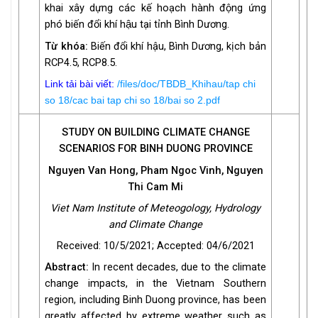
khai xây dựng các kế hoạch hành động ứng
phó biến đổi khí hậu tại tỉnh Bình Dương.
Từ khóa:
Biến đổi khí hậu, Bình Dương, kịch bản
RCP4.5, RCP8.5.
Link tải bài viết:
/files/doc/TBDB_Khihau/tap chi
so 18/cac bai tap chi so 18/bai so 2.pdf
STUDY ON BUILDING CLIMATE CHANGE
SCENARIOS FOR BINH DUONG PROVINCE
Nguyen Van Hong, Pham Ngoc Vinh, Nguyen
Thi Cam Mi
Viet Nam Institute of Meteogology, Hydrology
and Climate Change
Received: 10/5/2021; Accepted: 04/6/2021
Abstract:
In recent decades, due to the climate
change impacts, in the Vietnam Southern
region, including Binh Duong province, has been
greatly affected by extreme weather such as