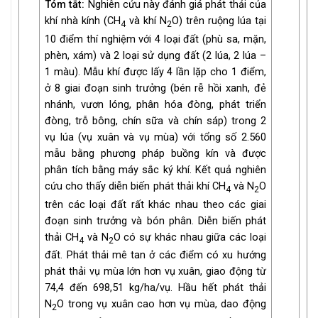
Tóm tắt:
Nghiên cứu này đánh giá phát thải của
khí nhà kính (CH
và khí N
O) trên ruộng lúa tại
4
2
10 điểm thí nghiệm với 4 loại đất (phù sa, mặn,
phèn, xám) và 2 loại sử dụng đất (2 lúa, 2 lúa –
1 màu). Mẫu khí được lấy 4 lần lặp cho 1 điểm,
ở 8 giai đoạn sinh trưởng (bén rễ hồi xanh, đẻ
nhánh, vươn lóng, phân hóa đòng, phát triển
đòng, trỗ bông, chín sữa và chín sáp) trong 2
vụ lúa (vụ xuân và vụ mùa) với tổng số 2.560
mẫu bằng phương pháp buồng kín và được
phân tích bằng máy sắc ký khí. Kết quả nghiên
cứu cho thấy diễn biến phát thải khí CH
và N
O
4
2
trên các loại đất rất khác nhau theo các giai
đoạn sinh trưởng và bón phân. Diễn biến phát
thải CH
và N
O có sự khác nhau giữa các loại
4
2
đất. Phát thải mê tan ở các điểm có xu hướng
phát thải vụ mùa lớn hơn vụ xuân, giao động từ
74,4 đến 698,51 kg/ha/vụ. Hầu hết phát thải
N
O trong vụ xuân cao hơn vụ mùa, dao động
2