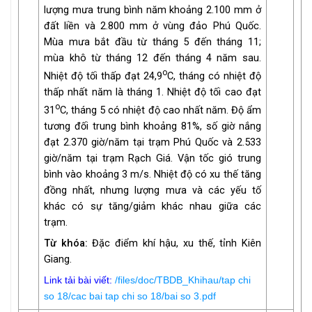
lượng mưa trung bình năm khoảng 2.100 mm ở
đất liền và 2.800 mm ở vùng đảo Phú Quốc.
Mùa mưa bắt đầu từ tháng 5 đến tháng 11;
mùa khô từ tháng 12 đến tháng 4 năm sau.
o
Nhiệt độ tối thấp đạt 24,9
C, tháng có nhiệt độ
thấp nhất năm là tháng 1. Nhiệt độ tối cao đạt
o
31
C, tháng 5 có nhiệt độ cao nhất năm. Độ ẩm
tương đối trung bình khoảng 81%, số giờ nắng
đạt 2.370 giờ/năm tại trạm Phú Quốc và 2.533
giờ/năm tại trạm Rạch Giá. Vận tốc gió trung
bình vào khoảng 3 m/s. Nhiệt độ có xu thế tăng
đồng nhất, nhưng lượng mưa và các yếu tố
khác có sự tăng/giảm khác nhau giữa các
trạm.
Từ khóa:
Đặc điểm khí hậu, xu thế, tỉnh Kiên
Giang.
Link tải bài viết:
/files/doc/TBDB_Khihau/tap chi
so 18/cac bai tap chi so 18/bai so 3.pdf