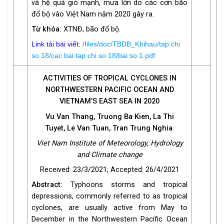
và hệ quả gió mạnh, mưa lớn do các cơn bão
đổ bộ vào Việt Nam năm 2020 gây ra.
Từ khóa:
XTNĐ, bão đổ bộ.
Link tải bài viết:
/files/doc/TBDB_Khihau/tap chi
so 18/cac bai tap chi so 18/bai so 1.pdf
ACTIVITIES OF TROPICAL CYCLONES IN
NORTHWESTERN PACIFIC OCEAN AND
VIETNAM’S EAST SEA IN 2020
Vu Van Thang, Truong Ba Kien, La Thi
Tuyet,
Le Van Tuan, Tran Trung Nghia
Viet Nam Institute of Meteorology, Hydrology
and Climate change
Received: 23/3/2021; Accepted: 26/4/2021
Abstract:
Typhoons storms and tropical
depressions, commonly referred to as tropical
cyclones, are usually active from May to
December in the Northwestern Pacific Ocean