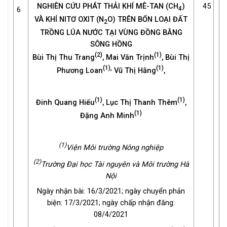
NGHIÊN CỨU PHÁT THẢI KHÍ MÊ-TAN (CH
)
45
4
6
VÀ KHÍ NITƠ OXIT (N
O) TRÊN BỐN LOẠI ĐẤT
2
TRỒNG LÚA NƯỚC TẠI VÙNG ĐỒNG BẰNG
SÔNG HỒNG
(2)
(1)
Bùi Thị Thu Trang
, Mai Văn Trịnh
, Bùi Thị
(1),
(1)
Phương Loan
Vũ Thị Hằng
,
(1)
(1)
Đinh Quang Hiếu
, Lục Thị Thanh Thêm
,
(1)
Đặng Anh Minh
(1)
Viện Môi trường Nông nghiệp
(2)
Trường Đại học Tài nguyên và Môi trường Hà
Nội
Ngày nhận bài: 16/3/2021; ngày chuyển phản
biện: 17/3/2021; ngày chấp nhận đăng:
08/4/2021