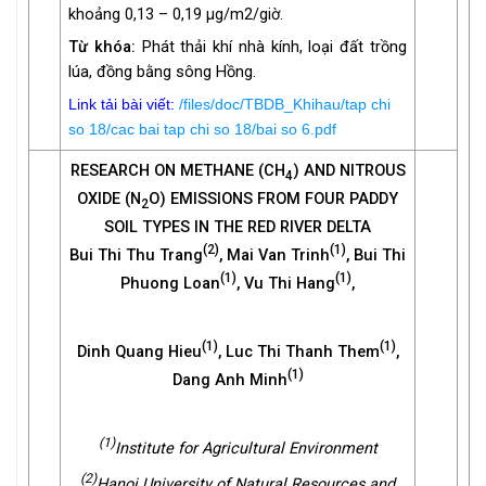
khoảng 0,13 – 0,19 µg/m2/giờ.
Từ khóa:
Phát thải khí nhà kính, loại đất trồng
lúa, đồng bằng sông Hồng.
Link tải bài viết:
/files/doc/TBDB_Khihau/tap chi
so 18/cac bai tap chi so 18/bai so 6.pdf
RESEARCH ON METHANE (CH
) AND NITROUS
4
OXIDE (N
O) EMISSIONS FROM FOUR PADDY
2
SOIL TYPES IN THE RED RIVER DELTA
(2)
(1)
Bui Thi Thu Trang
, Mai Van Trinh
, Bui Thi
(1)
(1)
Phuong Loan
, Vu Thi Hang
,
(1)
(1)
Dinh Quang Hieu
, Luc Thi Thanh Them
,
(1)
Dang Anh Minh
(1)
Institute for Agricultural Environment
(2)
Hanoi University of Natural Resources and