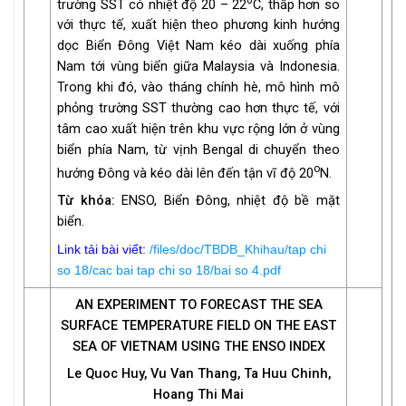
trường SST có nhiệt độ 20 – 22
C, thấp hơn so
với thực tế, xuất hiện theo phương kinh hướng
dọc Biển Đông Việt Nam kéo dài xuống phía
Nam tới vùng biển giữa Malaysia và Indonesia.
Trong khi đó, vào tháng chính hè, mô hình mô
phỏng trường SST thường cao hơn thực tế, với
tâm cao xuất hiện trên khu vực rộng lớn ở vùng
biển phía Nam, từ vịnh Bengal di chuyển theo
o
hướng Đông và kéo dài lên đến tận vĩ độ 20
N.
Từ khóa:
ENSO, Biển Đông, nhiệt độ bề mặt
biển.
Link tải bài viết:
/files/doc/TBDB_Khihau/tap chi
so 18/cac bai tap chi so 18/bai so 4.pdf
AN EXPERIMENT TO FORECAST THE SEA
SURFACE TEMPERATURE FIELD ON THE EAST
SEA OF VIETNAM USING THE ENSO INDEX
Le Quoc Huy, Vu Van Thang, Ta Huu Chinh,
Hoang Thi Mai