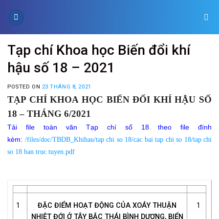
Skip
to
content
Tạp chí Khoa học Biến đổi khí
hậu số 18 – 2021
POSTED ON
23 THÁNG 8, 2021
TẠP CHÍ KHOA HỌC BIẾN ĐỔI KHÍ HẬU SỐ
18 – THÁNG 6/2021
Tải file toàn văn Tạp chí số 18 theo file đính
kèm:
/files/doc/TBDB_Khihau/tap chi so 18/cac bai tap chi so 18/tap chi
so 18 ban truc tuyen.pdf
1
ĐẶC ĐIỂM HOẠT ĐỘNG CỦA XOÁY THUẬN
1
NHIỆT ĐỚI Ở TÂY BẮC THÁI BÌNH DƯƠNG, BIỂN