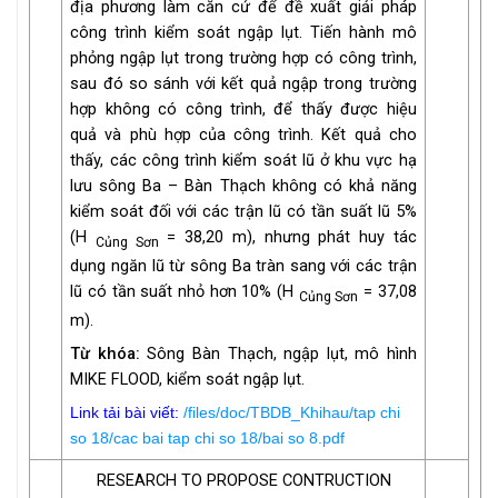
địa phương làm căn cứ để đề xuất giải pháp
công trình kiểm soát ngập lụt. Tiến hành mô
phỏng ngập lụt trong trường hợp có công trình,
sau đó so sánh với kết quả ngập trong trường
hợp không có công trình, để thấy được hiệu
quả và phù hợp của công trình. Kết quả cho
thấy, các công trình kiểm soát lũ ở khu vực hạ
lưu sông Ba – Bàn Thạch không có khả năng
kiểm soát đối với các trận lũ có tần suất lũ 5%
(H
= 38,20 m), nhưng phát huy tác
Củng Sơn
dụng ngăn lũ từ sông Ba tràn sang với các trận
lũ có tần suất nhỏ hơn 10% (H
= 37,08
Củng Sơn
m).
Từ khóa:
Sông Bàn Thạch, ngập lụt, mô hình
MIKE FLOOD, kiểm soát ngập lụt.
Link tải bài viết:
/files/doc/TBDB_Khihau/tap chi
so 18/cac bai tap chi so 18/bai so 8.pdf
RESEARCH TO PROPOSE CONTRUCTION