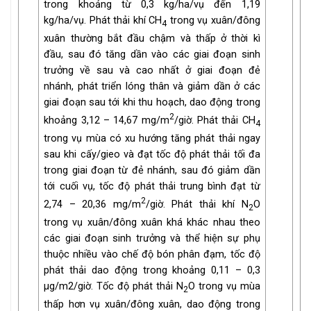
trong khoảng từ 0,3 kg/ha/vụ đến 1,19
kg/ha/vụ. Phát thải khí CH
trong vụ xuân/đông
4
xuân thường bắt đầu chậm và thấp ở thời kì
đầu, sau đó tăng dần vào các giai đoạn sinh
trưởng về sau và cao nhất ở giai đoạn đẻ
nhánh, phát triển lóng thân và giảm dần ở các
giai đoạn sau tới khi thu hoạch, dao động trong
2
khoảng 3,12 – 14,67 mg/m
/giờ. Phát thải CH
4
trong vụ mùa có xu hướng tăng phát thải ngay
sau khi cấy/gieo và đạt tốc độ phát thải tối đa
trong giai đoạn từ đẻ nhánh, sau đó giảm dần
tới cuối vụ, tốc độ phát thải trung bình đạt từ
2
2,74 – 20,36 mg/m
/giờ. Phát thải khí N
O
2
trong vụ xuân/đông xuân khá khác nhau theo
các giai đoạn sinh trưởng và thể hiện sự phụ
thuộc nhiều vào chế độ bón phân đạm, tốc độ
phát thải dao động trong khoảng 0,11 – 0,3
µg/m2/giờ. Tốc độ phát thải N
O trong vụ mùa
2
thấp hơn vụ xuân/đông xuân, dao động trong