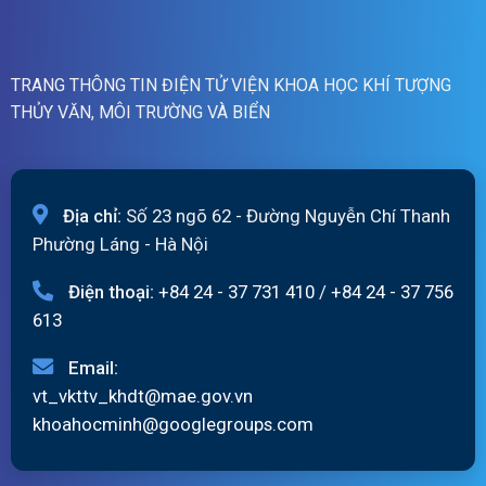
ngày
06/8/2026
TRANG THÔNG TIN ĐIỆN TỬ VIỆN KHOA HỌC KHÍ TƯỢNG
THỦY VĂN, MÔI TRƯỜNG VÀ BIỂN
Địa chỉ:
Số 23 ngõ 62 - Đường Nguyễn Chí Thanh
Phường Láng - Hà Nội
Điện thoại:
+84 24 - 37 731 410
/
+84 24 - 37 756
613
Email:
vt_vkttv_khdt@mae.gov.vn
khoahocminh@googlegroups.com