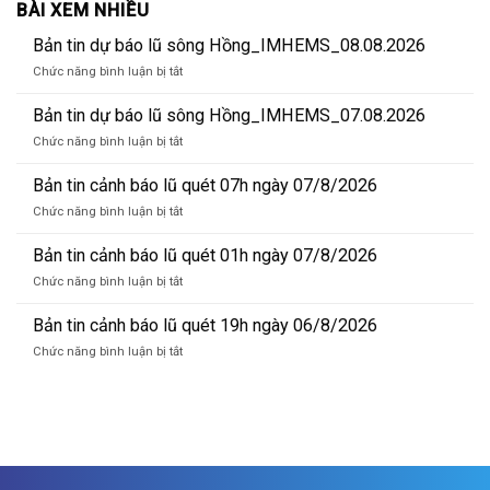
BÀI XEM NHIỀU
Bản tin dự báo lũ sông Hồng_IMHEMS_08.08.2026
ở
Chức năng bình luận bị tắt
Bản
tin
Bản tin dự báo lũ sông Hồng_IMHEMS_07.08.2026
dự
ở
Chức năng bình luận bị tắt
báo
Bản
lũ
tin
Bản tin cảnh báo lũ quét 07h ngày 07/8/2026
sông
dự
Hồng_IMHEMS_08.08.2026
ở
Chức năng bình luận bị tắt
báo
Bản
lũ
tin
Bản tin cảnh báo lũ quét 01h ngày 07/8/2026
sông
cảnh
Hồng_IMHEMS_07.08.2026
ở
Chức năng bình luận bị tắt
báo
Bản
lũ
tin
Bản tin cảnh báo lũ quét 19h ngày 06/8/2026
quét
cảnh
07h
ở
Chức năng bình luận bị tắt
báo
ngày
Bản
lũ
07/8/2026
tin
quét
cảnh
01h
báo
ngày
lũ
07/8/2026
quét
19h