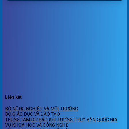
Liên kết
BỘ NÔNG NGHIỆP VÀ MÔI TRƯỜNG
BỘ GIÁO DỤC VÀ ĐÀO TẠO
TRUNG TÂM DỰ BÁO KHÍ TƯỢNG THỦY VĂN QUỐC GIA
VỤ KHOA HỌC VÀ CÔNG NGHỆ