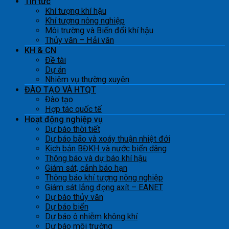
Tin tức
Khí tượng khí hậu
Khí tượng nông nghiệp
Môi trường và Biến đổi khí hậu
Thủy văn – Hải văn
KH & CN
Đề tài
Dự án
Nhiệm vụ thường xuyên
ĐÀO TẠO VÀ HTQT
Đào tạo
Hợp tác quốc tế
Hoạt động nghiệp vụ
Dự báo thời tiết
Dự báo bão và xoáy thuận nhiệt đới
Kịch bản BĐKH và nước biển dâng
Thông báo và dự báo khí hậu
Giám sát, cảnh báo hạn
Thông báo khí tượng nông nghiệp
Giám sát lắng đọng axít – EANET
Dự báo thủy văn
Dự báo biển
Dự báo ô nhiễm không khí
Dự báo môi trường