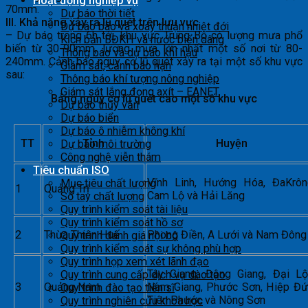
Hoạt động nghiệp vụ
70mm.
Dự báo thời tiết
III. Khả năng xảy ra lũ quét trên lưu vực
Dự báo bão và xoáy thuận nhiệt đới
– Dự báo trong 6h tới, khu vực Trung Bộ có lượng mưa phổ
Kịch bản BĐKH và nước biển dâng
biến từ 30-90mm, lượng mưa lớn nhất một số nơi từ 80-
Thông báo và dự báo khí hậu
240mm. Cảnh báo nguy cơ lũ quét xảy ra tại một số khu vực
Giám sát, cảnh báo hạn
sau:
Thông báo khí tượng nông nghiệp
Giám sát lắng đọng axít – EANET
Bảng nguy cơ lũ quét cao một số khu vực
Dự báo thủy văn
Dự báo biển
Dự báo ô nhiễm không khí
TT
Tỉnh
Huyện
Dự báo môi trường
Công nghệ viễn thám
Tiêu chuẩn ISO
Vĩnh Linh, Hướng Hóa, ĐaKrôn
Mục tiêu chất lượng
1
Quảng Trị
Cam Lộ và Hải Lăng
Sổ tay chất lượng
Quy trình kiểm soát tài liệu
Quy trình kiểm soát hồ sơ
2
Thừa Thiên Huế
Phong Điền, A Lưới và Nam Đông
Quy trình đánh giá nội bộ
Quy trình kiểm soát sự không phù hợp
Quy trình họp xem xét lãnh đạo
Tây Giang, Đông Giang, Đại Lộ
Quy trình cung cấp dịch vụ đào tạo
3
Quảng Nam
Nam Giang, Phước Sơn, Hiệp Đứ
Quy trình đào tạo tiến sĩ
Tiên Phước và Nông Sơn
Quy trình nghiên cứu khoa học