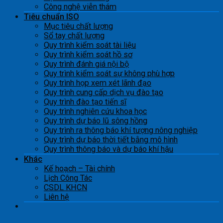
Công nghệ viễn thám
Tiêu chuẩn ISO
Mục tiêu chất lượng
Sổ tay chất lượng
Quy trình kiểm soát tài liệu
Quy trình kiểm soát hồ sơ
Quy trình đánh giá nội bộ
Quy trình kiểm soát sự không phù hợp
Quy trình họp xem xét lãnh đạo
Quy trình cung cấp dịch vụ đào tạo
Quy trình đào tạo tiến sĩ
Quy trình nghiên cứu khoa học
Quy trình dự báo lũ sông hồng
Quy trình ra thông báo khí tượng nông nghiệp
Quy trình dự báo thời tiết bằng mô hình
Quy trình thông báo và dự báo khí hậu
Khác
Kế hoạch – Tài chính
Lịch Công Tác
CSDL KHCN
Liên hệ