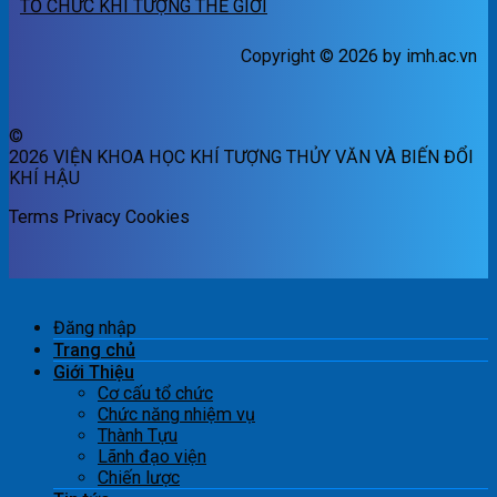
TỔ CHỨC KHÍ TƯỢNG THẾ GIỚI
Copyright © 2026 by imh.ac.vn
©
2026 VIỆN KHOA HỌC KHÍ TƯỢNG THỦY VĂN VÀ BIẾN ĐỔI
KHÍ HẬU
Terms
Privacy
Cookies
Đăng nhập
Trang chủ
Giới Thiệu
Cơ cấu tổ chức
Chức năng nhiệm vụ
Thành Tựu
Lãnh đạo viện
Chiến lược