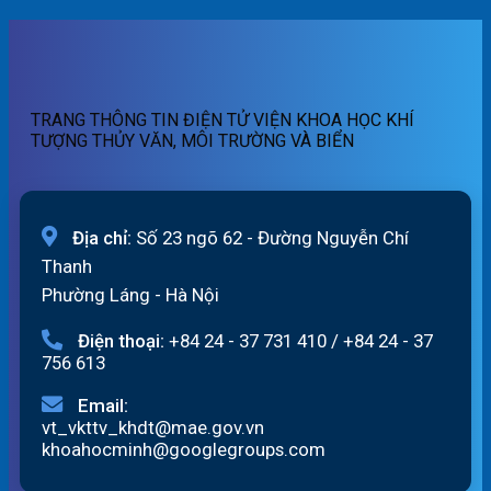
07h
lũ
cảnh
ngày
quét
báo
07/8/2026
01h
lũ
ngày
quét
07/8/2026
19h
TRANG THÔNG TIN ĐIỆN TỬ VIỆN KHOA HỌC KHÍ
ngày
TƯỢNG THỦY VĂN, MÔI TRƯỜNG VÀ BIỂN
06/8/2026
Địa chỉ:
Số 23 ngõ 62 - Đường Nguyễn Chí
Thanh
Phường Láng - Hà Nội
Điện thoại:
+84 24 - 37 731 410
/
+84 24 - 37
756 613
Email:
vt_vkttv_khdt@mae.gov.vn
khoahocminh@googlegroups.com