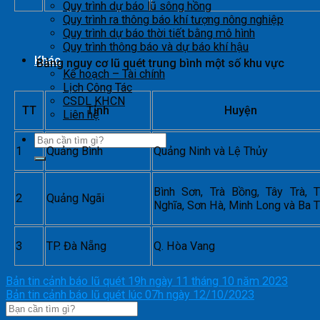
Quy trình dự báo lũ sông hồng
Quy trình ra thông báo khí tượng nông nghiệp
Quy trình dự báo thời tiết bằng mô hình
Quy trình thông báo và dự báo khí hậu
Khác
Bảng nguy cơ lũ quét trung bình một số khu vực
Kế hoạch – Tài chính
Lịch Công Tác
CSDL KHCN
TT
Tỉnh
Huyện
Liên hệ
1
Quảng Bình
Quảng Ninh và Lệ Thủy
Bình Sơn, Trà Bồng, Tây Trà, 
2
Quảng Ngãi
Nghĩa, Sơn Hà, Minh Long và Ba 
3
TP. Đà Nẵng
Q. Hòa Vang
Bản tin cảnh báo lũ quét 19h ngày 11 tháng 10 năm 2023
Bản tin cảnh báo lũ quét lúc 07h ngày 12/10/2023