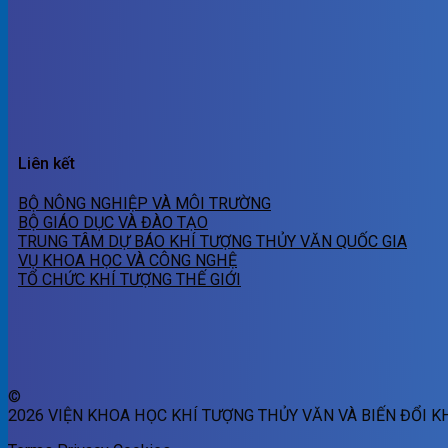
Liên kết
BỘ NÔNG NGHIỆP VÀ MÔI TRƯỜNG
BỘ GIÁO DỤC VÀ ĐÀO TẠO
TRUNG TÂM DỰ BÁO KHÍ TƯỢNG THỦY VĂN QUỐC GIA
VỤ KHOA HỌC VÀ CÔNG NGHỆ
TỔ CHỨC KHÍ TƯỢNG THẾ GIỚI
©
2026 VIỆN KHOA HỌC KHÍ TƯỢNG THỦY VĂN VÀ BIẾN ĐỔI K