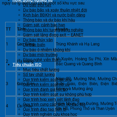
Hoạt động nghiệp vụ
nguy cơ lũ quét xảy ra tại một số khu vực sau:
Dự báo thời tiết
Dự báo bão và xoáy thuận nhiệt đới
Kịch bản BĐKH và nước biển dâng
Thông báo và dự báo khí hậu
Giám sát, cảnh báo hạn
TT
Tỉnh
Huyện
Thông báo khí tượng nông nghiệp
Giám sát lắng đọng axít – EANET
Dự báo thủy văn
1
Cao Bằng
Trùng Khánh và Hạ Lang
Dự báo biển
Dự báo ô nhiễm không khí
Dự báo môi trường
Vị Xuyên, Hoàng Su Phì, Xín Mầ
Công nghệ viễn thám
2
Hà Giang
Bắc Quang và Quang Bình
Tiêu chuẩn ISO
Mục tiêu chất lượng
Sổ tay chất lượng
Nậm Pồ, Mường Nhé, Mường Ch
Quy trình kiểm soát tài liệu
3
Điện Biên
Tuần Giáo, Điện Biên, Điện Bi
Quy trình kiểm soát hồ sơ
Đông và Mường ảng
Quy trình đánh giá nội bộ
Quy trình kiểm soát sự không phù hợp
Quy trình họp xem xét lãnh đạo
Nậm Nhùn, Tam Đường, Mường T
Quy trình cung cấp dịch vụ đào tạo
4
Lai Châu
Sìn Hồ, Phong Thổ và Than Uyên
Quy trình đào tạo tiến sĩ
Quy trình nghiên cứu khoa học