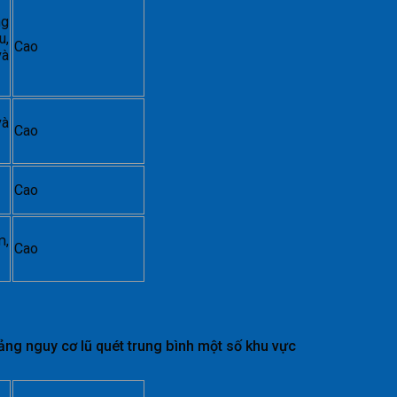
ng
u,
Cao
và
và
Cao
Cao
m,
Cao
ảng nguy cơ lũ quét trung bình một số khu vực