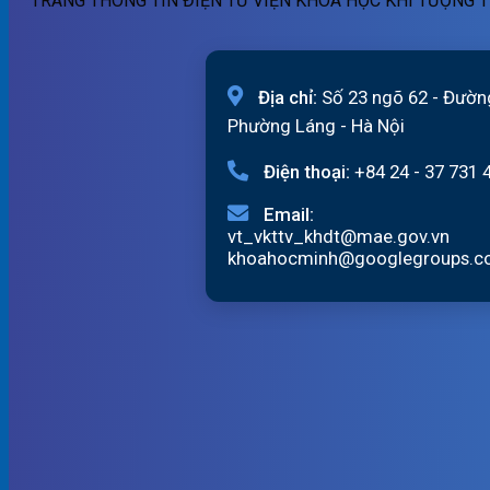
TRANG THÔNG TIN ĐIỆN TỬ VIỆN KHOA HỌC KHÍ TƯỢNG T
Địa chỉ:
Số 23 ngõ 62 - Đườn
Phường Láng - Hà Nội
Điện thoại:
+84 24 - 37 731 
Email:
vt_vkttv_khdt@mae.gov.vn
khoahocminh@googlegroups.