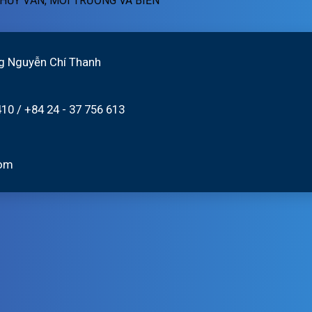
HỦY VĂN, MÔI TRƯỜNG VÀ BIỂN
ngày
01h
06/8/2026
ngày
06/08/2026
g Nguyễn Chí Thanh
410
/
+84 24 - 37 756 613
com