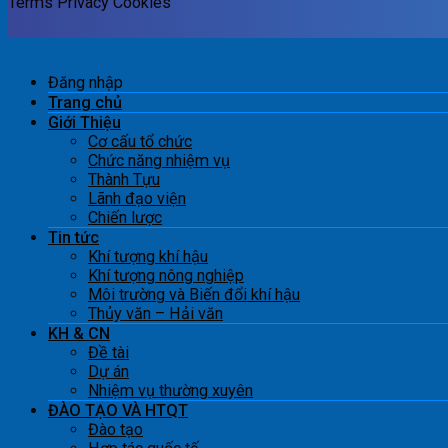
Terms
Privacy
Cookies
Đăng nhập
Trang chủ
Giới Thiệu
Cơ cấu tổ chức
Chức năng nhiệm vụ
Thành Tựu
Lãnh đạo viện
Chiến lược
Tin tức
Khí tượng khí hậu
Khí tượng nông nghiệp
Môi trường và Biến đổi khí hậu
Thủy văn – Hải văn
KH & CN
Đề tài
Dự án
Nhiệm vụ thường xuyên
ĐÀO TẠO VÀ HTQT
Đào tạo