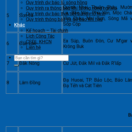
Quy trình dự báo lũ sông hồng
Quỳnh Nhai, Thuận Châu, Mườ
Quy trình ra thông báo khí tượng nông nghiệp
La, Bắc Yên, Phù Yên, Mộc Châ
Quy trình dự báo thời tiết bằng mô hình
5
Sơn La
Yên Châu, Mai Sơn, Sông Mã 
Quy trình thông báo và dự báo khí hậu
Sốp Cộp
Khác
Kế hoạch – Tài chính
Lịch Công Tác
Ea Súp, Buôn Đôn, Cư M’gar 
CSDL KHCN
6
Đắk Lắk
Krông Buk
Liên hệ
7
Đắk Nông
Cư Jút, Đắk Mil và Đắk R’lấp
Đạ Huoai, TP. Bảo Lộc, Bảo Lâ
8
Lâm Đồng
Đạ Tẻh và Cát Tiên
B