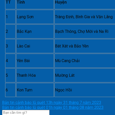
TT
Tỉnh
Huyện
1
Lạng Sơn
Tràng Định, Bình Gia và Văn Lãng
2
Bắc Kạn
Bạch Thông, Chợ Mới và Na Rì
3
Lào Cai
Bát Xát và Bảo Yên
4
Yên Bái
Mù Cang Chải
5
Thanh Hóa
Mường Lát
6
Kon Tum
Ngọc Hồi
Bản tin cảnh báo lũ quét 13h ngày 31 tháng 7 năm 2023
Bản tin cảnh báo lũ quét 01h ngày 01 tháng 08 năm 2023