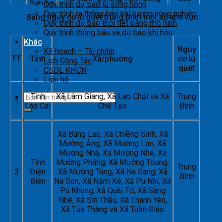
Sơn La
Quy trình dự báo lũ sông hồng
Khiêng, Xã Mường La, Xã
Quy trình ra thông báo khí tượng nông nghiệp
Bảng nguy cơ lũ quét trung bình một số khu vực
Mường Sại, Xã Nậm Lầu, Xã
Quy trình dự báo thời tiết bằng mô hình
Quỳnh Nhai, Xã Song Khủa và
Quy trình thông báo và dự báo khí hậu
Xã Thuận Châu
Khác
Nguy
Kế hoạch – Tài chính
TT
Tỉnh
Xã/phường
cơ lũ
Lịch Công Tác
quét
CSDL KHCN
Liên hệ
Tỉnh
Xã Lâm Giang, Xã Lao Chải và Xã
Trung
1
Lào Cai
Chế Tạo
Bình
Xã Búng Lao, Xã Chiềng Sinh, Xã
Mường Ảng, Xã Mường Lạn, Xã
Mường Nhà, Xã Mường Nhé, Xã
Tỉnh
Mường Phăng, Xã Mường Toong,
Trung
2
Điện
Xã Mường Tùng, Xã Na Sang, Xã
Bình
Biên
Na Son, Xã Nậm Kè, Xã Pu Nhi, Xã
Pú Nhung, Xã Quài Tở, Xã Sáng
Nhè, Xã Sín Thầu, Xã Thanh Yên,
Xã Tủa Thàng và Xã Tuần Giáo