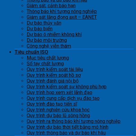
Giám sát, cảnh báo hạn
Thông báo khí tượng nông nghiệp
Giám sát lắng đọng axít – EANET
Dự báo thủy văn
Dự báo biển
Dự báo ô nhiễm không khí
Dự báo môi trường
Công nghệ viễn thám
Tiêu chuẩn ISO
Mục tiêu chất lượng
Sổ tay chất lượng
Quy trình kiểm soát tài liệu
Quy trình kiểm soát hồ sơ
Quy trình đánh giá nội bộ
Quy trình kiểm soát sự không phù hợp
Quy trình họp xem xét lãnh đạo
Quy trình cung cấp dịch vụ đào tạo
Quy trình đào tạo tiến sĩ
Quy trình nghiên cứu khoa học
Quy trình dự báo lũ sông hồng
Quy trình ra thông báo khí tượng nông nghiệp
Quy trình dự báo thời tiết bằng mô hình
Quy trình thông báo và dự báo khí hậu