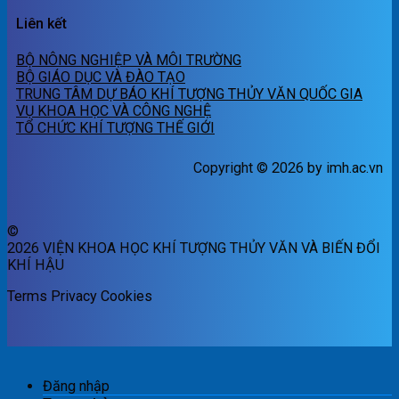
Liên kết
BỘ NÔNG NGHIỆP VÀ MÔI TRƯỜNG
BỘ GIÁO DỤC VÀ ĐÀO TẠO
TRUNG TÂM DỰ BÁO KHÍ TƯỢNG THỦY VĂN QUỐC GIA
VỤ KHOA HỌC VÀ CÔNG NGHỆ
TỔ CHỨC KHÍ TƯỢNG THẾ GIỚI
Copyright © 2026 by imh.ac.vn
©
2026 VIỆN KHOA HỌC KHÍ TƯỢNG THỦY VĂN VÀ BIẾN ĐỔI
KHÍ HẬU
Terms
Privacy
Cookies
Đăng nhập