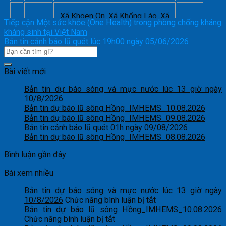
Xã Khoen On, Xã Khổng Lào, Xã
Tiếp cận Một sức khỏe (One Health) trong phòng chống kháng
Mường Khoa, Xã Mường Kim, Xã
Tỉnh
kháng sinh tại Việt Nam
Mường Mô, Xã Mường Tè, Xã
Trung
3
Lai
Bản tin cảnh báo lũ quét lúc 19h00 ngày 05/06/2026
Nậm Cuổi, Xã Nậm Hàng, Xã Nậm
Bình
Châu
Sỏ, Xã Nậm Tăm, Xã Tân Uyên, Xã
Mù Cả và Xã Tà Tổng
Bài viết mới
Bản tin dự báo sóng và mực nước lúc 13 giờ ngày
10/8/2026
Bản tin dự báo lũ sông Hồng_IMHEMS_10.08.2026
Bản tin dự báo lũ sông Hồng_IMHEMS_09.08.2026
Bản tin cảnh báo lũ quét 01h ngày 09/08/2026
Bản tin dự báo lũ sông Hồng_IMHEMS_08.08.2026
Bình luận gần đây
Bài xem nhiều
Bản tin dự báo sóng và mực nước lúc 13 giờ ngày
ở
10/8/2026
Chức năng bình luận bị tắt
Bản
Bản tin dự báo lũ sông Hồng_IMHEMS_10.08.2026
ở
tin
Chức năng bình luận bị tắt