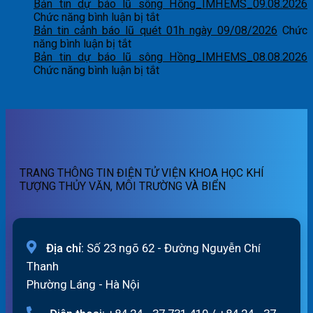
Bản
dự
Bản tin dự báo lũ sông Hồng_IMHEMS_09.08.2026
tin
ở
báo
Chức năng bình luận bị tắt
dự
Bản
sóng
Bản tin cảnh báo lũ quét 01h ngày 09/08/2026
Chức
ở
báo
tin
và
năng bình luận bị tắt
Bản
lũ
dự
mực
Bản tin dự báo lũ sông Hồng_IMHEMS_08.08.2026
tin
sông
báo
ở
nước
Chức năng bình luận bị tắt
cảnh
Hồng_IMHEMS_10.08.2026
lũ
Bản
lúc
báo
sông
tin
13
lũ
Hồng_IMHEMS_09.08.2026
dự
giờ
quét
báo
ngày
01h
lũ
10/8/2026
ngày
sông
09/08/2026
Hồng_IMHEMS_08.08.2026
TRANG THÔNG TIN ĐIỆN TỬ VIỆN KHOA HỌC KHÍ
TƯỢNG THỦY VĂN, MÔI TRƯỜNG VÀ BIỂN
Địa chỉ:
Số 23 ngõ 62 - Đường Nguyễn Chí
Thanh
Phường Láng - Hà Nội