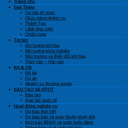
Trang chủ
Giới Thiệu
Cơ cấu tổ chức
Chức năng nhiệm vụ
Thành Tựu
Lãnh đạo viện
Chiến lược
Tin tức
Khí tượng khí hậu
Khí tượng nông nghiệp
Môi trường và Biến đổi khí hậu
Thủy văn – Hải văn
KH & CN
Đề tài
Dự án
Nhiệm vụ thường xuyên
ĐÀO TẠO VÀ HTQT
Đào tạo
Hợp tác quốc tế
Hoạt động nghiệp vụ
Dự báo thời tiết
Dự báo bão và xoáy thuận nhiệt đới
Kịch bản BĐKH và nước biển dâng
Thông báo và dự báo khí hậu