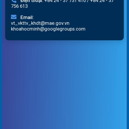
Điện thoại:
+84 24 - 37 731 410
/
+84 24 - 37
756 613
Email:
vt_vkttv_khdt@mae.gov.vn
khoahocminh@googlegroups.com