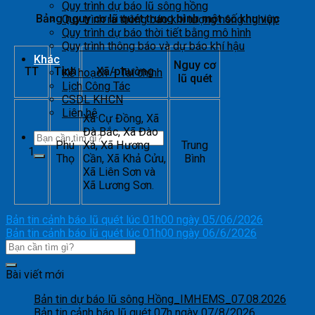
Xã Bảo Lâm, Xã
Quy trình dự báo lũ sông hồng
Cần Yên, Xã Lý
Bảng nguy cơ lũ quét trung bình một số khu vực
Quy trình ra thông báo khí tượng nông nghiệp
Cao
3
Quốc, Xã Quảng
Cao
Quy trình dự báo thời tiết bằng mô hình
Bằng
Lâm, Xã Trùng
Quy trình thông báo và dự báo khí hậu
Khánh
Khác
Nguy cơ
TT
Tỉnh
Xã/phường
Kế hoạch – Tài chính
lũ quét
Lịch Công Tác
CSDL KHCN
Liên hệ
Xã Cự Đồng, Xã
Đà Bắc, Xã Đào
Phú
Xá, Xã Hương
Trung
1
Thọ
Cần, Xã Khả Cửu,
Bình
Xã Liên Sơn và
Xã Lương Sơn.
Bản tin cảnh báo lũ quét lúc 01h00 ngày 05/06/2026
Bản tin cảnh báo lũ quét lúc 01h00 ngày 06/6/2026
Bài viết mới
Bản tin dự báo lũ sông Hồng_IMHEMS_07.08.2026
Bản tin cảnh báo lũ quét 07h ngày 07/8/2026