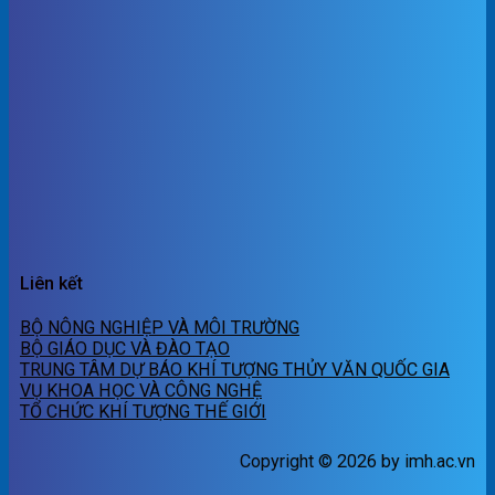
Liên kết
BỘ NÔNG NGHIỆP VÀ MÔI TRƯỜNG
BỘ GIÁO DỤC VÀ ĐÀO TẠO
TRUNG TÂM DỰ BÁO KHÍ TƯỢNG THỦY VĂN QUỐC GIA
VỤ KHOA HỌC VÀ CÔNG NGHỆ
TỔ CHỨC KHÍ TƯỢNG THẾ GIỚI
Copyright © 2026 by imh.ac.vn