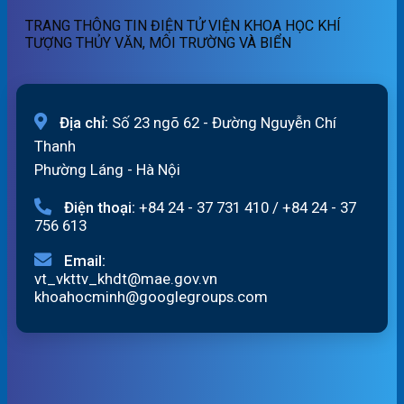
06/8/2026
Hồng_IMHEMS_06.08.2026
TRANG THÔNG TIN ĐIỆN TỬ VIỆN KHOA HỌC KHÍ
TƯỢNG THỦY VĂN, MÔI TRƯỜNG VÀ BIỂN
Địa chỉ:
Số 23 ngõ 62 - Đường Nguyễn Chí
Thanh
Phường Láng - Hà Nội
Điện thoại:
+84 24 - 37 731 410
/
+84 24 - 37
756 613
Email:
vt_vkttv_khdt@mae.gov.vn
khoahocminh@googlegroups.com