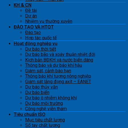
KH & CN
Đề tài
Dự án
Nhiệm vụ thường xuyên
ĐÀO TẠO VÀ HTQT
Đào tạo
Hợp tác quốc tế
Hoạt động nghiệp vụ
Dự báo thời tiết
Dự báo bão và xoáy thuận nhiệt đới
Kịch bản BĐKH và nước biển dâng
Thông báo và dự báo khí hậu
Giám sát, cảnh báo hạn
Thông báo khí tượng nông nghiệp
Giám sát lắng đọng axít – EANET
Dự báo thủy văn
Dự báo biển
Dự báo ô nhiễm không khí
Dự báo môi trường
Công nghệ viễn thám
Tiêu chuẩn ISO
Mục tiêu chất lượng
Sổ tay chất lượng