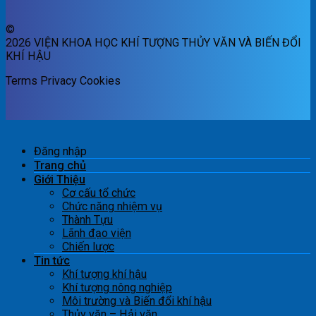
©
2026 VIỆN KHOA HỌC KHÍ TƯỢNG THỦY VĂN VÀ BIẾN ĐỔI
KHÍ HẬU
Terms
Privacy
Cookies
Đăng nhập
Trang chủ
Giới Thiệu
Cơ cấu tổ chức
Chức năng nhiệm vụ
Thành Tựu
Lãnh đạo viện
Chiến lược
Tin tức
Khí tượng khí hậu
Khí tượng nông nghiệp
Môi trường và Biến đổi khí hậu
Thủy văn – Hải văn