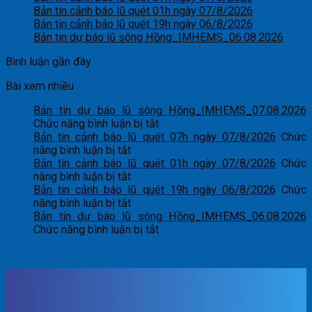
Bản tin cảnh báo lũ quét 01h ngày 07/8/2026
Bản tin cảnh báo lũ quét 19h ngày 06/8/2026
Bản tin dự báo lũ sông Hồng_IMHEMS_06.08.2026
Bình luận gần đây
Bài xem nhiều
Bản tin dự báo lũ sông Hồng_IMHEMS_07.08.2026
ở
Chức năng bình luận bị tắt
Bản
Bản tin cảnh báo lũ quét 07h ngày 07/8/2026
Chức
ở
tin
năng bình luận bị tắt
Bản
dự
Bản tin cảnh báo lũ quét 01h ngày 07/8/2026
Chức
tin
ở
báo
năng bình luận bị tắt
cảnh
Bản
lũ
Bản tin cảnh báo lũ quét 19h ngày 06/8/2026
Chức
báo
tin
ở
sông
năng bình luận bị tắt
lũ
cảnh
Bản
Hồng_IMHEMS_07.08.2026
Bản tin dự báo lũ sông Hồng_IMHEMS_06.08.2026
quét
báo
tin
ở
Chức năng bình luận bị tắt
07h
lũ
cảnh
Bản
ngày
quét
báo
tin
07/8/2026
01h
lũ
dự
ngày
quét
báo
07/8/2026
19h
lũ
ngày
sông