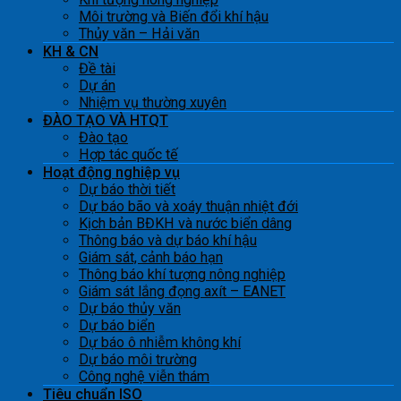
Môi trường và Biến đổi khí hậu
Thủy văn – Hải văn
KH & CN
Đề tài
Dự án
Nhiệm vụ thường xuyên
ĐÀO TẠO VÀ HTQT
Đào tạo
Hợp tác quốc tế
Hoạt động nghiệp vụ
Dự báo thời tiết
Dự báo bão và xoáy thuận nhiệt đới
Kịch bản BĐKH và nước biển dâng
Thông báo và dự báo khí hậu
Giám sát, cảnh báo hạn
Thông báo khí tượng nông nghiệp
Giám sát lắng đọng axít – EANET
Dự báo thủy văn
Dự báo biển
Dự báo ô nhiễm không khí
Dự báo môi trường
Công nghệ viễn thám
Tiêu chuẩn ISO