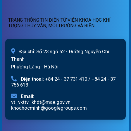
07/8/2026
19h
lũ
ngày
sông
06/8/2026
Hồng_IMHEMS_06.08.2026
TRANG THÔNG TIN ĐIỆN TỬ VIỆN KHOA HỌC KHÍ
TƯỢNG THỦY VĂN, MÔI TRƯỜNG VÀ BIỂN
Địa chỉ:
Số 23 ngõ 62 - Đường Nguyễn Chí
Thanh
Phường Láng - Hà Nội
Điện thoại:
+84 24 - 37 731 410
/
+84 24 - 37
756 613
Email:
vt_vkttv_khdt@mae.gov.vn
khoahocminh@googlegroups.com