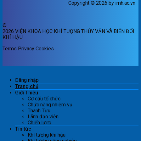
Copyright © 2026 by imh.ac.vn
©
2026 VIỆN KHOA HỌC KHÍ TƯỢNG THỦY VĂN VÀ BIẾN ĐỔI
KHÍ HẬU
Terms
Privacy
Cookies
Đăng nhập
Trang chủ
Giới Thiệu
Cơ cấu tổ chức
Chức năng nhiệm vụ
Thành Tựu
Lãnh đạo viện
Chiến lược
Tin tức
Khí tượng khí hậu
Khí tượng nông nghiệp