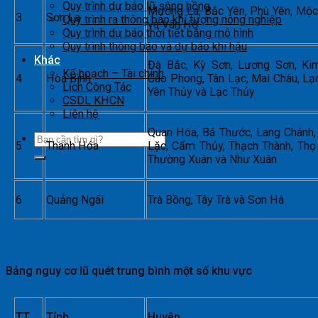
Quy trình dự báo lũ sông hồng
Mường La, Bắc Yên, Phù Yên, Mộ
3
Sơn La
Quy trình ra thông báo khí tượng nông nghiệp
và Vân Hồ
Quy trình dự báo thời tiết bằng mô hình
Quy trình thông báo và dự báo khí hậu
Khác
Đà Bắc, Kỳ Sơn, Lương Sơn, Kim
Kế hoạch – Tài chính
4
Hòa Bình
Cao Phong, Tân Lạc, Mai Châu, Lạ
Lịch Công Tác
Yên Thủy và Lạc Thủy
CSDL KHCN
Liên hệ
Quan Hóa, Bá Thước, Lang Chánh
5
Thanh Hóa
Lặc, Cẩm Thủy, Thạch Thành, Thọ
Thường Xuân và Như Xuân
6
Quảng Ngãi
Trà Bồng, Tây Trà và Sơn Hà
Bảng nguy cơ lũ quét trung bình một số khu vực
TT
Tỉnh
Huyện