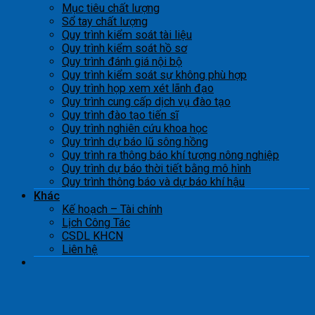
Mục tiêu chất lượng
Sổ tay chất lượng
Quy trình kiểm soát tài liệu
Quy trình kiểm soát hồ sơ
Quy trình đánh giá nội bộ
Quy trình kiểm soát sự không phù hợp
Quy trình họp xem xét lãnh đạo
Quy trình cung cấp dịch vụ đào tạo
Quy trình đào tạo tiến sĩ
Quy trình nghiên cứu khoa học
Quy trình dự báo lũ sông hồng
Quy trình ra thông báo khí tượng nông nghiệp
Quy trình dự báo thời tiết bằng mô hình
Quy trình thông báo và dự báo khí hậu
Khác
Kế hoạch – Tài chính
Lịch Công Tác
CSDL KHCN
Liên hệ