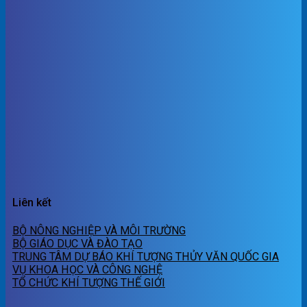
Liên kết
BỘ NÔNG NGHIỆP VÀ MÔI TRƯỜNG
BỘ GIÁO DỤC VÀ ĐÀO TẠO
TRUNG TÂM DỰ BÁO KHÍ TƯỢNG THỦY VĂN QUỐC GIA
VỤ KHOA HỌC VÀ CÔNG NGHỆ
TỔ CHỨC KHÍ TƯỢNG THẾ GIỚI