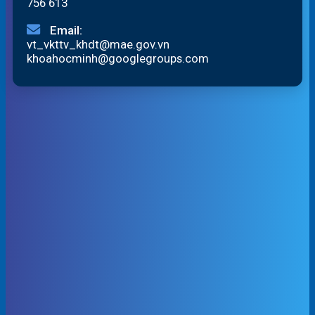
756 613
Email:
vt_vkttv_khdt@mae.gov.vn
khoahocminh@googlegroups.com