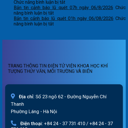
báo
tin
ở
Chức năng bình luận bị tắt
lũ
cảnh
Bản
Bản tin cảnh báo lũ quét 07h ngày 06/8/2026
Chức
quét
báo
ở
tin
năng bình luận bị tắt
01h
lũ
Bản
dự
Bản tin cảnh báo lũ quét 01h ngày 06/08/2026
Chức
ngày
quét
tin
ở
báo
năng bình luận bị tắt
07/8/2026
19h
cảnh
Bản
lũ
ngày
báo
tin
sông
06/8/2026
lũ
cảnh
Hồng_IMHEMS_06.08.2026
quét
báo
07h
lũ
ngày
quét
06/8/2026
01h
TRANG THÔNG TIN ĐIỆN TỬ VIỆN KHOA HỌC KHÍ
ngày
TƯỢNG THỦY VĂN, MÔI TRƯỜNG VÀ BIỂN
06/08/2026
Địa chỉ:
Số 23 ngõ 62 - Đường Nguyễn Chí
Thanh
Phường Láng - Hà Nội
Điện thoại:
+84 24 - 37 731 410
/
+84 24 - 37