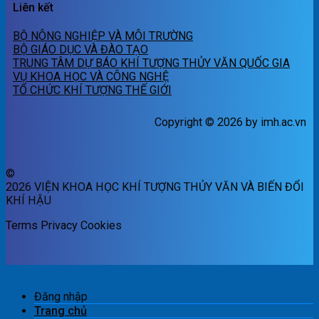
Liên kết
BỘ NÔNG NGHIỆP VÀ MÔI TRƯỜNG
BỘ GIÁO DỤC VÀ ĐÀO TẠO
TRUNG TÂM DỰ BÁO KHÍ TƯỢNG THỦY VĂN QUỐC GIA
VỤ KHOA HỌC VÀ CÔNG NGHỆ
TỔ CHỨC KHÍ TƯỢNG THẾ GIỚI
Copyright © 2026 by imh.ac.vn
©
2026 VIỆN KHOA HỌC KHÍ TƯỢNG THỦY VĂN VÀ BIẾN ĐỔI
KHÍ HẬU
Terms
Privacy
Cookies
Đăng nhập
Trang chủ