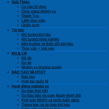
Giới Thiệu
Cơ cấu tổ chức
Chức năng nhiệm vụ
Thành Tựu
Lãnh đạo viện
Chiến lược
Tin tức
Khí tượng khí hậu
Khí tượng nông nghiệp
Môi trường và Biến đổi khí hậu
Thủy văn – Hải văn
KH & CN
Đề tài
Dự án
Nhiệm vụ thường xuyên
ĐÀO TẠO VÀ HTQT
Đào tạo
Hợp tác quốc tế
Hoạt động nghiệp vụ
Dự báo thời tiết
Dự báo bão và xoáy thuận nhiệt đới
Kịch bản BĐKH và nước biển dâng
Thông báo và dự báo khí hậu