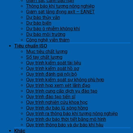
Giám sát, cảnh báo hạn
Thông báo khí tượng nông nghiệp
Giám sát lắng đọng axít – EANET
Dự báo thủy văn
Dự báo biển
Dự báo ô nhiễm không khí
Dự báo môi trường
Công nghệ viễn thám
Tiêu chuẩn ISO
Mục tiêu chất lượng
Sổ tay chất lượng
Quy trình kiểm soát tài liệu
Quy trình kiểm soát hồ sơ
Quy trình đánh giá nội bộ
Quy trình kiểm soát sự không phù hợp
Quy trình họp xem xét lãnh đạo
Quy trình cung cấp dịch vụ đào tạo
Quy trình đào tạo tiến sĩ
Quy trình nghiên cứu khoa học
Quy trình dự báo lũ sông hồng
Quy trình ra thông báo khí tượng nông nghiệp
Quy trình dự báo thời tiết bằng mô hình
Quy trình thông báo và dự báo khí hậu
Khác