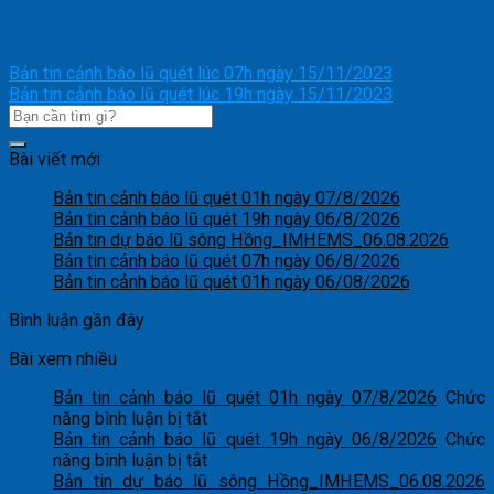
Bản tin cảnh báo lũ quét lúc 07h ngày 15/11/2023
Bản tin cảnh báo lũ quét lúc 19h ngày 15/11/2023
Bài viết mới
Bản tin cảnh báo lũ quét 01h ngày 07/8/2026
Bản tin cảnh báo lũ quét 19h ngày 06/8/2026
Bản tin dự báo lũ sông Hồng_IMHEMS_06.08.2026
Bản tin cảnh báo lũ quét 07h ngày 06/8/2026
Bản tin cảnh báo lũ quét 01h ngày 06/08/2026
Bình luận gần đây
Bài xem nhiều
Bản tin cảnh báo lũ quét 01h ngày 07/8/2026
Chức
ở
năng bình luận bị tắt
Bản
Bản tin cảnh báo lũ quét 19h ngày 06/8/2026
Chức
tin
ở
năng bình luận bị tắt
cảnh
Bản
Bản tin dự báo lũ sông Hồng_IMHEMS_06.08.2026