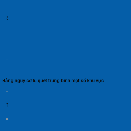
An,
Sơn
Hòa,
Phú
3
Sông
Cao
Yên
Hinh,
Tây
Hòa
và
Phú
Hòa
Bảng nguy cơ lũ quét trung bình một số khu vực
Nguy
TT
Tỉnh
Huyện
cơ lũ
quét
Hướng