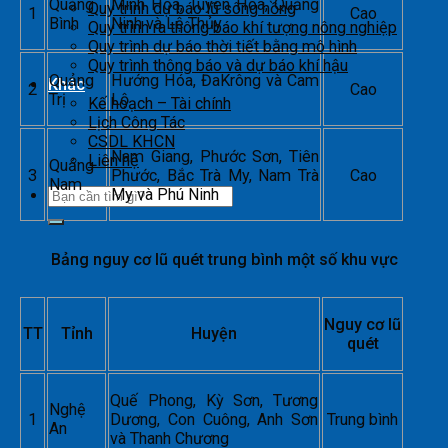
Quảng
Minh Hóa, Tuyên Hóa, Quảng
Quy trình dự báo lũ sông hồng
1
Cao
Bình
Ninh và Lệ Thủy
Quy trình ra thông báo khí tượng nông nghiệp
Quy trình dự báo thời tiết bằng mô hình
Quy trình thông báo và dự báo khí hậu
Quảng
Hướng Hóa, ĐaKrông và Cam
Khác
2
Cao
Trị
Lộ
Kế hoạch – Tài chính
Lịch Công Tác
CSDL KHCN
Nam Giang, Phước Sơn, Tiên
Liên hệ
Quảng
3
Phước, Bắc Trà My, Nam Trà
Cao
Nam
My và Phú Ninh
Bảng nguy cơ lũ quét trung bình một số khu vực
Nguy cơ lũ
TT
Tỉnh
Huyện
quét
Quế Phong, Kỳ Sơn, Tương
Nghệ
1
Dương, Con Cuông, Anh Sơn
Trung bình
An
và Thanh Chương