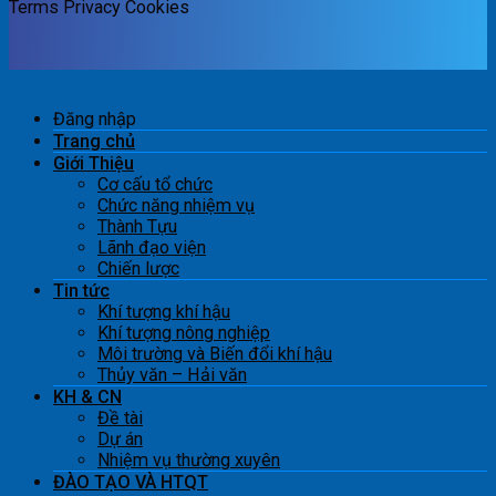
Terms
Privacy
Cookies
Đăng nhập
Trang chủ
Giới Thiệu
Cơ cấu tổ chức
Chức năng nhiệm vụ
Thành Tựu
Lãnh đạo viện
Chiến lược
Tin tức
Khí tượng khí hậu
Khí tượng nông nghiệp
Môi trường và Biến đổi khí hậu
Thủy văn – Hải văn
KH & CN
Đề tài
Dự án
Nhiệm vụ thường xuyên
ĐÀO TẠO VÀ HTQT