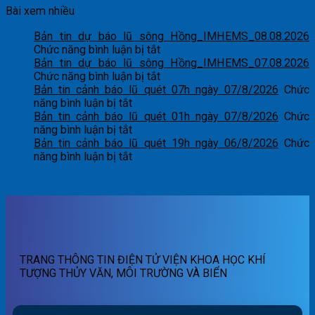
Bài xem nhiều
Bản tin dự báo lũ sông Hồng_IMHEMS_08.08.2026
ở
Chức năng bình luận bị tắt
Bản
Bản tin dự báo lũ sông Hồng_IMHEMS_07.08.2026
tin
ở
Chức năng bình luận bị tắt
dự
Bản
Bản tin cảnh báo lũ quét 07h ngày 07/8/2026
Chức
ở
báo
tin
năng bình luận bị tắt
Bản
lũ
dự
Bản tin cảnh báo lũ quét 01h ngày 07/8/2026
Chức
tin
ở
sông
báo
năng bình luận bị tắt
cảnh
Bản
Hồng_IMHEMS_08.08.2026
lũ
Bản tin cảnh báo lũ quét 19h ngày 06/8/2026
Chức
báo
tin
ở
sông
năng bình luận bị tắt
lũ
cảnh
Bản
Hồng_IMHEMS_07.08.2026
quét
báo
tin
07h
lũ
cảnh
ngày
quét
báo
07/8/2026
01h
lũ
ngày
quét
07/8/2026
19h
TRANG THÔNG TIN ĐIỆN TỬ VIỆN KHOA HỌC KHÍ
ngày
TƯỢNG THỦY VĂN, MÔI TRƯỜNG VÀ BIỂN
06/8/2026