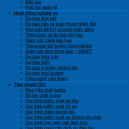
Đào tạo
Hợp tác quốc tế
Hoạt động nghiệp vụ
Dự báo thời tiết
Dự báo bão và xoáy thuận nhiệt đới
Kịch bản BĐKH và nước biển dâng
Thông báo và dự báo khí hậu
Giám sát, cảnh báo hạn
Thông báo khí tượng nông nghiệp
Giám sát lắng đọng axít – EANET
Dự báo thủy văn
Dự báo biển
Dự báo ô nhiễm không khí
Dự báo môi trường
Công nghệ viễn thám
Tiêu chuẩn ISO
Mục tiêu chất lượng
Sổ tay chất lượng
Quy trình kiểm soát tài liệu
Quy trình kiểm soát hồ sơ
Quy trình đánh giá nội bộ
Quy trình kiểm soát sự không phù hợp
Quy trình họp xem xét lãnh đạo
Quy trình cung cấp dịch vụ đào tạo