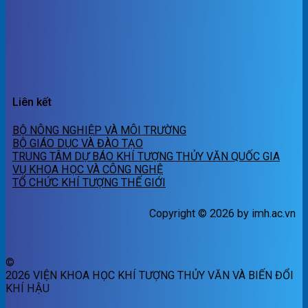
Liên kết
BỘ NÔNG NGHIỆP VÀ MÔI TRƯỜNG
BỘ GIÁO DỤC VÀ ĐÀO TẠO
TRUNG TÂM DỰ BÁO KHÍ TƯỢNG THỦY VĂN QUỐC GIA
VỤ KHOA HỌC VÀ CÔNG NGHỆ
TỔ CHỨC KHÍ TƯỢNG THẾ GIỚI
Copyright © 2026 by imh.ac.vn
©
2026 VIỆN KHOA HỌC KHÍ TƯỢNG THỦY VĂN VÀ BIẾN ĐỔI
KHÍ HẬU