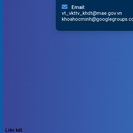
Email:
vt_vkttv_khdt@mae.gov.vn
khoahocminh@googlegroups.
Liên kết