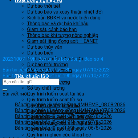
Hoạt động nghiệp vụ
Dự báo thời tiết
Dự báo bão và xoáy thuận nhiệt đới
Kịch bản BĐKH và nước biển dâng
Thông báo và dự báo khí hậu
Giám sát, cảnh báo hạn
Thông báo khí tượng nông nghiệp
Giám sát lắng đọng axít – EANET
Dự báo thủy văn
Dự báo biển
Dự báo ô nhiễm không khí
20231007_19h_Ban tin Du bao Song_Bao so 4
Dự báo môi trường
Bản tin cảnh báo lũ quét lúc 13h ngày 07/10/2023
Công nghệ viễn thám
Bản tin cảnh báo lũ quét lúc 19h ngày 07/10/2023
Tiêu chuẩn ISO
Mục tiêu chất lượng
Sổ tay chất lượng
Bài viết mới
Quy trình kiểm soát tài liệu
Quy trình kiểm soát hồ sơ
Bản tin dự báo lũ sông Hồng_IMHEMS_08.08.2026
Quy trình đánh giá nội bộ
Bản tin dự báo lũ sông Hồng_IMHEMS_07.08.2026
Quy trình kiểm soát sự không phù hợp
Bản tin cảnh báo lũ quét 07h ngày 07/8/2026
Quy trình họp xem xét lãnh đạo
Bản tin cảnh báo lũ quét 01h ngày 07/8/2026
Quy trình cung cấp dịch vụ đào tạo
Bản tin cảnh báo lũ quét 19h ngày 06/8/2026
Quy trình đào tạo tiến sĩ
Quy trình nghiên cứu khoa học