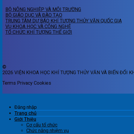
BỘ NÔNG NGHIỆP VÀ MÔI TRƯỜNG
BỘ GIÁO DỤC VÀ ĐÀO TẠO
TRUNG TÂM DỰ BÁO KHÍ TƯỢNG THỦY VĂN QUỐC GIA
VỤ KHOA HỌC VÀ CÔNG NGHỆ
TỔ CHỨC KHÍ TƯỢNG THẾ GIỚI
©
2026 VIỆN KHOA HỌC KHÍ TƯỢNG THỦY VĂN VÀ BIẾN ĐỔI K
Terms
Privacy
Cookies
Đăng nhập
Trang chủ
Giới Thiệu
Cơ cấu tổ chức
Chức năng nhiệm vụ