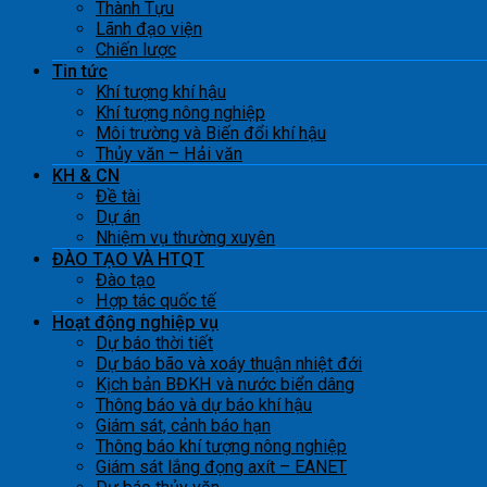
Thành Tựu
Lãnh đạo viện
Chiến lược
Tin tức
Khí tượng khí hậu
Khí tượng nông nghiệp
Môi trường và Biến đổi khí hậu
Thủy văn – Hải văn
KH & CN
Đề tài
Dự án
Nhiệm vụ thường xuyên
ĐÀO TẠO VÀ HTQT
Đào tạo
Hợp tác quốc tế
Hoạt động nghiệp vụ
Dự báo thời tiết
Dự báo bão và xoáy thuận nhiệt đới
Kịch bản BĐKH và nước biển dâng
Thông báo và dự báo khí hậu
Giám sát, cảnh báo hạn
Thông báo khí tượng nông nghiệp
Giám sát lắng đọng axít – EANET