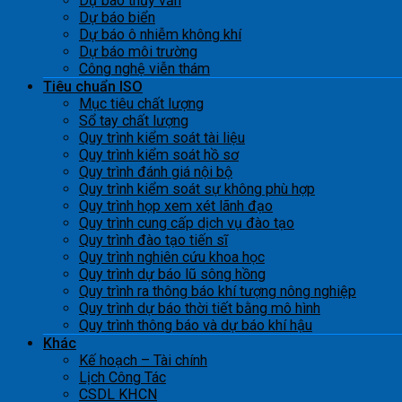
Dự báo thủy văn
Dự báo biển
Dự báo ô nhiễm không khí
Dự báo môi trường
Công nghệ viễn thám
Tiêu chuẩn ISO
Mục tiêu chất lượng
Sổ tay chất lượng
Quy trình kiểm soát tài liệu
Quy trình kiểm soát hồ sơ
Quy trình đánh giá nội bộ
Quy trình kiểm soát sự không phù hợp
Quy trình họp xem xét lãnh đạo
Quy trình cung cấp dịch vụ đào tạo
Quy trình đào tạo tiến sĩ
Quy trình nghiên cứu khoa học
Quy trình dự báo lũ sông hồng
Quy trình ra thông báo khí tượng nông nghiệp
Quy trình dự báo thời tiết bằng mô hình
Quy trình thông báo và dự báo khí hậu
Khác
Kế hoạch – Tài chính
Lịch Công Tác
CSDL KHCN