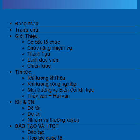
Đăng nhập
Trang chủ
Giới Thiệu
Cơ cấu tổ chức
Chức năng nhiệm vụ
Thành Tựu
Lãnh đạo viện
Chiến lược
Tin tức
Khí tượng khí hậu
Khí tượng nông nghiệp
Môi trường và Biến đổi khí hậu
Thủy văn – Hải văn
KH & CN
Đề tài
Dự án
Nhiệm vụ thường xuyên
ĐÀO TẠO VÀ HTQT
Đào tạo
Hợp tác quốc tế