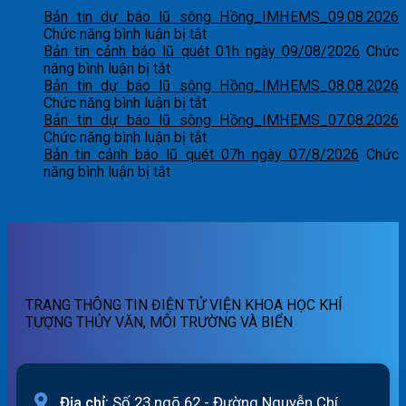
Bản tin dự báo lũ sông Hồng_IMHEMS_09.08.2026
ở
Chức năng bình luận bị tắt
Bản
Bản tin cảnh báo lũ quét 01h ngày 09/08/2026
Chức
ở
tin
năng bình luận bị tắt
Bản
dự
Bản tin dự báo lũ sông Hồng_IMHEMS_08.08.2026
tin
báo
ở
Chức năng bình luận bị tắt
cảnh
lũ
Bản
Bản tin dự báo lũ sông Hồng_IMHEMS_07.08.2026
báo
sông
tin
ở
Chức năng bình luận bị tắt
lũ
Hồng_IMHEMS_09.08.2026
dự
Bản
Bản tin cảnh báo lũ quét 07h ngày 07/8/2026
Chức
quét
ở
báo
tin
năng bình luận bị tắt
01h
Bản
lũ
dự
ngày
tin
sông
báo
09/08/2026
cảnh
Hồng_IMHEMS_08.08.2026
lũ
báo
sông
lũ
Hồng_IMHEMS_07.08.2026
quét
07h
TRANG THÔNG TIN ĐIỆN TỬ VIỆN KHOA HỌC KHÍ
ngày
TƯỢNG THỦY VĂN, MÔI TRƯỜNG VÀ BIỂN
07/8/2026
Địa chỉ:
Số 23 ngõ 62 - Đường Nguyễn Chí