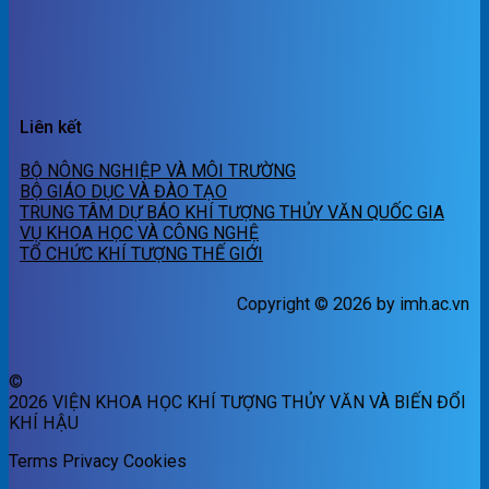
Liên kết
BỘ NÔNG NGHIỆP VÀ MÔI TRƯỜNG
BỘ GIÁO DỤC VÀ ĐÀO TẠO
TRUNG TÂM DỰ BÁO KHÍ TƯỢNG THỦY VĂN QUỐC GIA
VỤ KHOA HỌC VÀ CÔNG NGHỆ
TỔ CHỨC KHÍ TƯỢNG THẾ GIỚI
Copyright © 2026 by imh.ac.vn
©
2026 VIỆN KHOA HỌC KHÍ TƯỢNG THỦY VĂN VÀ BIẾN ĐỔI
KHÍ HẬU
Terms
Privacy
Cookies