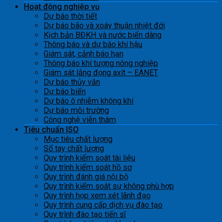
Hoạt động nghiệp vụ
Dự báo thời tiết
Dự báo bão và xoáy thuận nhiệt đới
Kịch bản BĐKH và nước biển dâng
Thông báo và dự báo khí hậu
Giám sát, cảnh báo hạn
Thông báo khí tượng nông nghiệp
Giám sát lắng đọng axít – EANET
Dự báo thủy văn
Dự báo biển
Dự báo ô nhiễm không khí
Dự báo môi trường
Công nghệ viễn thám
Tiêu chuẩn ISO
Mục tiêu chất lượng
Sổ tay chất lượng
Quy trình kiểm soát tài liệu
Quy trình kiểm soát hồ sơ
Quy trình đánh giá nội bộ
Quy trình kiểm soát sự không phù hợp
Quy trình họp xem xét lãnh đạo
Quy trình cung cấp dịch vụ đào tạo
Quy trình đào tạo tiến sĩ