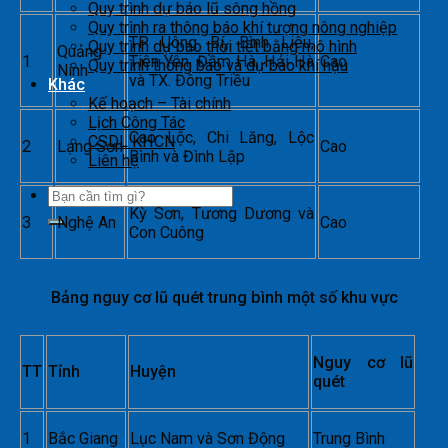
Quy trình dự báo lũ sông hồng
Quy trình ra thông báo khí tượng nông nghiệp
TP. Uông Bí, Bình Liêu,
Quy trình dự báo thời tiết bằng mô hình
Quảng
1
Tiên Yên, Đầm Hà, Hải Hà
Cao
Quy trình thông báo và dự báo khí hậu
Ninh
và TX. Đông Triều
Khác
Kế hoạch – Tài chính
Lịch Công Tác
Cao Lộc, Chi Lăng, Lộc
CSDL KHCN
2
Lạng Sơn
Cao
Bình và Đình Lập
Liên hệ
Kỳ Sơn, Tương Dương và
3
Nghệ An
Cao
Con Cuông
Bảng nguy cơ lũ quét trung bình một số khu vực
Nguy cơ lũ
TT
Tỉnh
Huyện
quét
1
Bắc Giang
Lục Nam và Sơn Động
Trung Bình