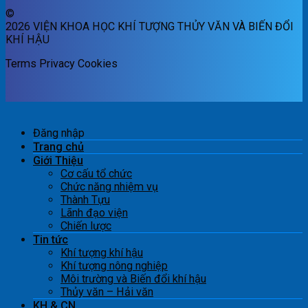
©
2026 VIỆN KHOA HỌC KHÍ TƯỢNG THỦY VĂN VÀ BIẾN ĐỔI
KHÍ HẬU
Terms
Privacy
Cookies
Đăng nhập
Trang chủ
Giới Thiệu
Cơ cấu tổ chức
Chức năng nhiệm vụ
Thành Tựu
Lãnh đạo viện
Chiến lược
Tin tức
Khí tượng khí hậu
Khí tượng nông nghiệp
Môi trường và Biến đổi khí hậu
Thủy văn – Hải văn
KH & CN