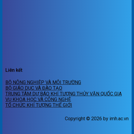
Liên kết
BỘ NÔNG NGHIỆP VÀ MÔI TRƯỜNG
BỘ GIÁO DỤC VÀ ĐÀO TẠO
TRUNG TÂM DỰ BÁO KHÍ TƯỢNG THỦY VĂN QUỐC GIA
VỤ KHOA HỌC VÀ CÔNG NGHỆ
TỔ CHỨC KHÍ TƯỢNG THẾ GIỚI
Copyright © 2026 by imh.ac.vn