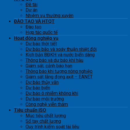
Đề tài
Dự án
Nhiệm vụ thường xuyên
ĐÀO TẠO VÀ HTQT
Đào tạo
Hợp tác quốc tế
Hoạt động nghiệp vụ
Dự báo thời tiết
Dự báo bão và xoáy thuận nhiệt đới
Kịch bản BĐKH và nước biển dâng
Thông báo và dự báo khí hậu
Giám sát, cảnh báo hạn
Thông báo khí tượng nông nghiệp
Giám sát lắng đọng axít – EANET
Dự báo thủy văn
Dự báo biển
Dự báo ô nhiễm không khí
Dự báo môi trường
Công nghệ viễn thám
Tiêu chuẩn ISO
Mục tiêu chất lượng
Sổ tay chất lượng
Quy trình kiểm soát tài liệu