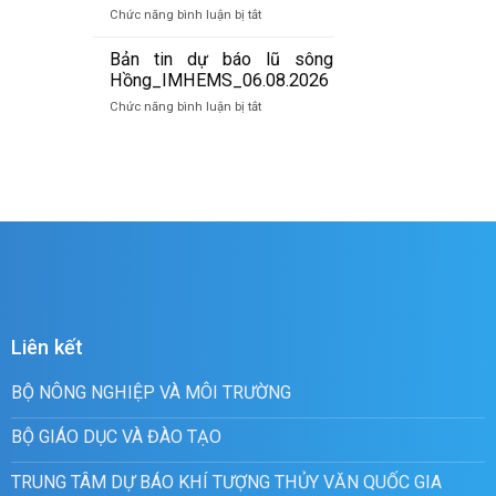
báo
07/8/2026
ở
Chức năng bình luận bị tắt
lũ
Bản
quét
tin
Bản tin dự báo lũ sông
01h
cảnh
Hồng_IMHEMS_06.08.2026
ngày
báo
07/8/2026
ở
Chức năng bình luận bị tắt
lũ
Bản
quét
tin
19h
dự
ngày
báo
06/8/2026
lũ
sông
Hồng_IMHEMS_06.08.2026
Liên kết
BỘ NÔNG NGHIỆP VÀ MÔI TRƯỜNG
BỘ GIÁO DỤC VÀ ĐÀO TẠO
TRUNG TÂM DỰ BÁO KHÍ TƯỢNG THỦY VĂN QUỐC GIA