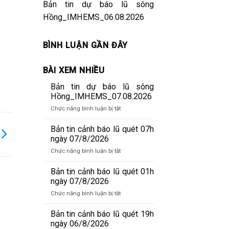
Bản tin dự báo lũ sông
Hồng_IMHEMS_06.08.2026
BÌNH LUẬN GẦN ĐÂY
BÀI XEM NHIỀU
Bản tin dự báo lũ sông
Hồng_IMHEMS_07.08.2026
ở
Chức năng bình luận bị tắt
Bản
tin
Bản tin cảnh báo lũ quét 07h
dự
ngày 07/8/2026
báo
ở
Chức năng bình luận bị tắt
lũ
Bản
sông
tin
Bản tin cảnh báo lũ quét 01h
Hồng_IMHEMS_07.08.2026
cảnh
ngày 07/8/2026
báo
ở
Chức năng bình luận bị tắt
lũ
Bản
quét
tin
Bản tin cảnh báo lũ quét 19h
07h
cảnh
ngày 06/8/2026
ngày