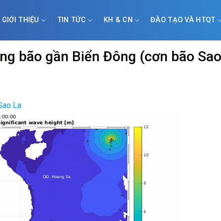
GIỚI THIỆU
TIN TỨC
KH & CN
ĐÀO TẠO VÀ HTQT
ong bão gần Biển Đông (cơn bão Sa
Sao La