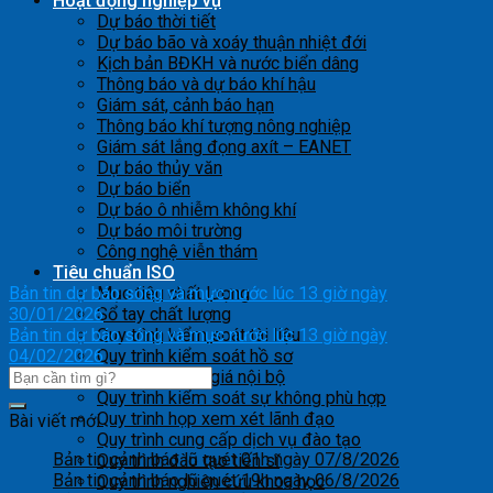
Hoạt động nghiệp vụ
Dự báo thời tiết
Dự báo bão và xoáy thuận nhiệt đới
Kịch bản BĐKH và nước biển dâng
Thông báo và dự báo khí hậu
Giám sát, cảnh báo hạn
Thông báo khí tượng nông nghiệp
Giám sát lắng đọng axít – EANET
Dự báo thủy văn
Dự báo biển
Dự báo ô nhiễm không khí
Dự báo môi trường
Công nghệ viễn thám
Tiêu chuẩn ISO
Bản tin dự báo sóng và mực nước lúc 13 giờ ngày
Mục tiêu chất lượng
30/01/2026
Sổ tay chất lượng
Bản tin dự báo sóng và mực nước lúc 13 giờ ngày
Quy trình kiểm soát tài liệu
04/02/2026
Quy trình kiểm soát hồ sơ
Quy trình đánh giá nội bộ
Quy trình kiểm soát sự không phù hợp
Quy trình họp xem xét lãnh đạo
Bài viết mới
Quy trình cung cấp dịch vụ đào tạo
Bản tin cảnh báo lũ quét 01h ngày 07/8/2026
Quy trình đào tạo tiến sĩ
Bản tin cảnh báo lũ quét 19h ngày 06/8/2026
Quy trình nghiên cứu khoa học