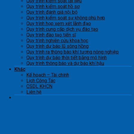
Quy trình kiểm soát tài liệu
Quy trình kiểm soát hồ sơ
Quy trình đánh giá nội bộ
Quy trình kiểm soát sự không phù hợp
Quy trình họp xem xét lãnh đạo
Quy trình cung cấp dịch vụ đào tạo
Quy trình đào tạo tiến sĩ
Quy trình nghiên cứu khoa học
Quy trình dự báo lũ sông hồng
Quy trình ra thông báo khí tượng nông nghiệp
Quy trình dự báo thời tiết bằng mô hình
Quy trình thông báo và dự báo khí hậu
Khác
Kế hoạch – Tài chính
Lịch Công Tác
CSDL KHCN
Liên hệ