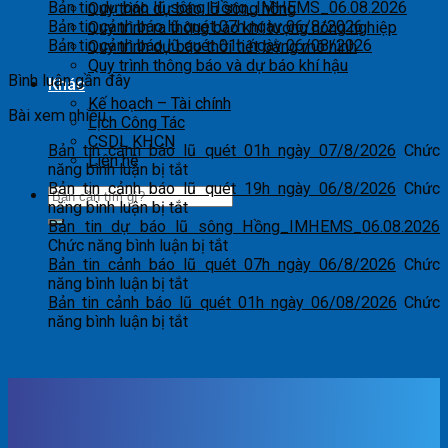
Bản tin dự báo lũ sông Hồng_IMHEMS_06.08.2026
Quy trình dự báo lũ sông hồng
Bản tin cảnh báo lũ quét 07h ngày 06/8/2026
Quy trình ra thông báo khí tượng nông nghiệp
Bản tin cảnh báo lũ quét 01h ngày 06/08/2026
Quy trình dự báo thời tiết bằng mô hình
Quy trình thông báo và dự báo khí hậu
Bình luận gần đây
Khác
Kế hoạch – Tài chính
Bài xem nhiều
Lịch Công Tác
CSDL KHCN
Bản tin cảnh báo lũ quét 01h ngày 07/8/2026
Chức
Liên hệ
ở
năng bình luận bị tắt
Bản
Bản tin cảnh báo lũ quét 19h ngày 06/8/2026
Chức
tin
ở
năng bình luận bị tắt
cảnh
Bản
Bản tin dự báo lũ sông Hồng_IMHEMS_06.08.2026
báo
tin
ở
Chức năng bình luận bị tắt
lũ
cảnh
Bản
Bản tin cảnh báo lũ quét 07h ngày 06/8/2026
Chức
quét
báo
ở
tin
năng bình luận bị tắt
01h
lũ
Bản
dự
Bản tin cảnh báo lũ quét 01h ngày 06/08/2026
Chức
ngày
quét
tin
ở
báo
năng bình luận bị tắt
07/8/2026
19h
cảnh
Bản
lũ
ngày
báo
tin
sông
06/8/2026
lũ
cảnh
Hồng_IMHEMS_06.08.2026
quét
báo
07h
lũ
ngày
quét