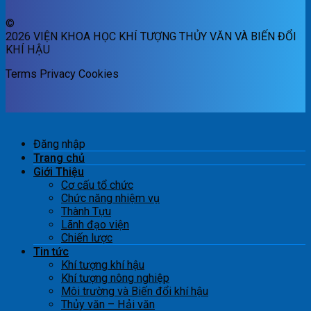
©
2026 VIỆN KHOA HỌC KHÍ TƯỢNG THỦY VĂN VÀ BIẾN ĐỔI
KHÍ HẬU
Terms
Privacy
Cookies
Đăng nhập
Trang chủ
Giới Thiệu
Cơ cấu tổ chức
Chức năng nhiệm vụ
Thành Tựu
Lãnh đạo viện
Chiến lược
Tin tức
Khí tượng khí hậu
Khí tượng nông nghiệp
Môi trường và Biến đổi khí hậu
Thủy văn – Hải văn