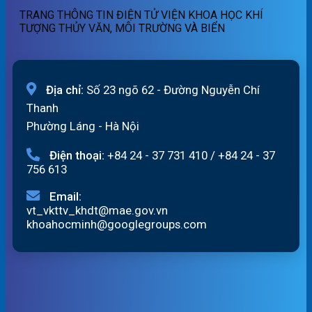
06/8/2026
01h
TRANG THÔNG TIN ĐIỆN TỬ VIỆN KHOA HỌC KHÍ
ngày
TƯỢNG THỦY VĂN, MÔI TRƯỜNG VÀ BIỂN
06/08/2026
Địa chỉ:
Số 23 ngõ 62 - Đường Nguyễn Chí
Thanh
Phường Láng - Hà Nội
Điện thoại:
+84 24 - 37 731 410
/
+84 24 - 37
756 613
Email:
vt_vkttv_khdt@mae.gov.vn
khoahocminh@googlegroups.com