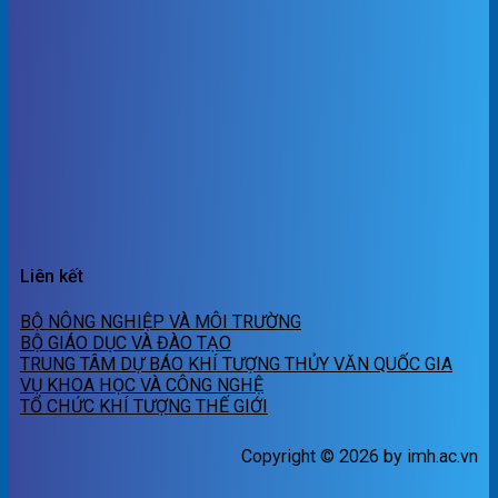
Liên kết
BỘ NÔNG NGHIỆP VÀ MÔI TRƯỜNG
BỘ GIÁO DỤC VÀ ĐÀO TẠO
TRUNG TÂM DỰ BÁO KHÍ TƯỢNG THỦY VĂN QUỐC GIA
VỤ KHOA HỌC VÀ CÔNG NGHỆ
TỔ CHỨC KHÍ TƯỢNG THẾ GIỚI
Copyright © 2026 by imh.ac.vn