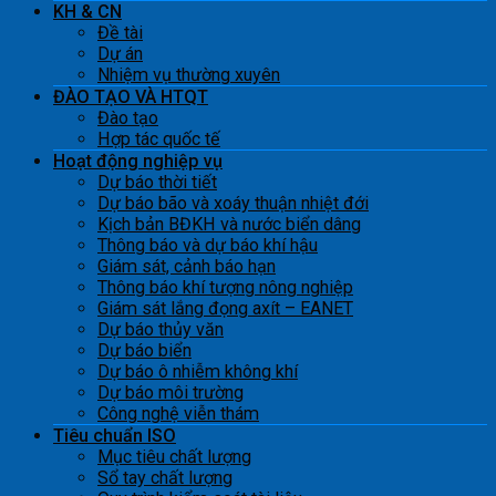
KH & CN
Đề tài
Dự án
Nhiệm vụ thường xuyên
ĐÀO TẠO VÀ HTQT
Đào tạo
Hợp tác quốc tế
Hoạt động nghiệp vụ
Dự báo thời tiết
Dự báo bão và xoáy thuận nhiệt đới
Kịch bản BĐKH và nước biển dâng
Thông báo và dự báo khí hậu
Giám sát, cảnh báo hạn
Thông báo khí tượng nông nghiệp
Giám sát lắng đọng axít – EANET
Dự báo thủy văn
Dự báo biển
Dự báo ô nhiễm không khí
Dự báo môi trường
Công nghệ viễn thám
Tiêu chuẩn ISO
Mục tiêu chất lượng
Sổ tay chất lượng