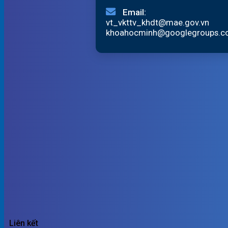
Email:
vt_vkttv_khdt@mae.gov.vn
khoahocminh@googlegroups.
Liên kết