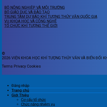
BỘ NÔNG NGHIỆP VÀ MÔI TRƯỜNG
BỘ GIÁO DỤC VÀ ĐÀO TẠO
TRUNG TÂM DỰ BÁO KHÍ TƯỢNG THỦY VĂN QUỐC GIA
VỤ KHOA HỌC VÀ CÔNG NGHỆ
TỔ CHỨC KHÍ TƯỢNG THẾ GIỚI
©
2026 VIỆN KHOA HỌC KHÍ TƯỢNG THỦY VĂN VÀ BIẾN ĐỔI K
Terms
Privacy
Cookies
Đăng nhập
Trang chủ
Giới Thiệu
Cơ cấu tổ chức
Chức năng nhiệm vụ