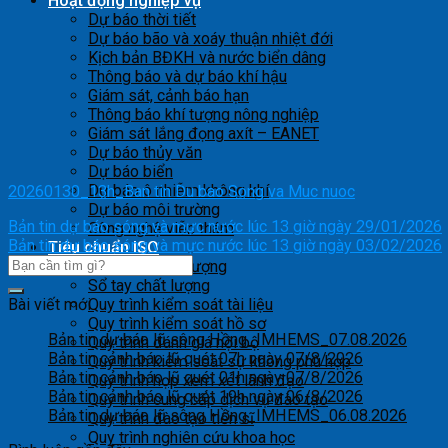
Hoạt động nghiệp vụ
Dự báo thời tiết
Dự báo bão và xoáy thuận nhiệt đới
Kịch bản BĐKH và nước biển dâng
Thông báo và dự báo khí hậu
Giám sát, cảnh báo hạn
Thông báo khí tượng nông nghiệp
Giám sát lắng đọng axít – EANET
Dự báo thủy văn
Dự báo biển
Dự báo ô nhiễm không khí
20260130_13h_Ban tin Du bao Song va Muc nuoc
Dự báo môi trường
Bản tin dự báo sóng và mực nước lúc 13 giờ ngày 29/01/2026
Công nghệ viễn thám
Bản tin dự báo sóng và mực nước lúc 13 giờ ngày 03/02/2026
Tiêu chuẩn ISO
Mục tiêu chất lượng
Sổ tay chất lượng
Bài viết mới
Quy trình kiểm soát tài liệu
Quy trình kiểm soát hồ sơ
Bản tin dự báo lũ sông Hồng_IMHEMS_07.08.2026
Quy trình đánh giá nội bộ
Bản tin cảnh báo lũ quét 07h ngày 07/8/2026
Quy trình kiểm soát sự không phù hợp
Bản tin cảnh báo lũ quét 01h ngày 07/8/2026
Quy trình họp xem xét lãnh đạo
Bản tin cảnh báo lũ quét 19h ngày 06/8/2026
Quy trình cung cấp dịch vụ đào tạo
Bản tin dự báo lũ sông Hồng_IMHEMS_06.08.2026
Quy trình đào tạo tiến sĩ
Quy trình nghiên cứu khoa học