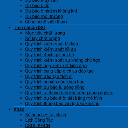
Dự báo thủy văn
Dự báo biển
Dự báo ô nhiễm không khí
Dự báo môi trường
Công nghệ viễn thám
Tiêu chuẩn ISO
Mục tiêu chất lượng
Sổ tay chất lượng
Quy trình kiểm soát tài liệu
Quy trình kiểm soát hồ sơ
Quy trình đánh giá nội bộ
Quy trình kiểm soát sự không phù hợp
Quy trình họp xem xét lãnh đạo
Quy trình cung cấp dịch vụ đào tạo
Quy trình đào tạo tiến sĩ
Quy trình nghiên cứu khoa học
Quy trình dự báo lũ sông hồng
Quy trình ra thông báo khí tượng nông nghiệp
Quy trình dự báo thời tiết bằng mô hình
Quy trình thông báo và dự báo khí hậu
Khác
Kế hoạch – Tài chính
Lịch Công Tác
CSDL KHCN