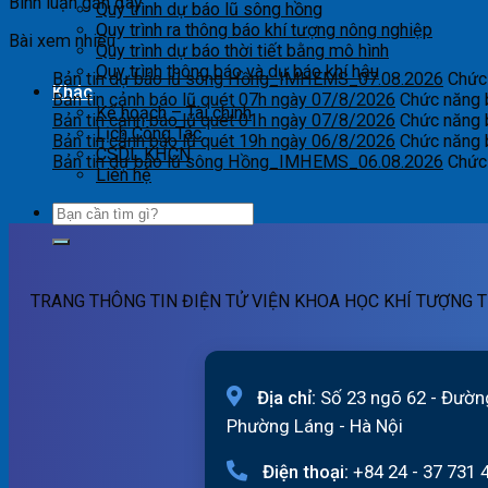
Bình luận gần đây
Quy trình dự báo lũ sông hồng
Quy trình ra thông báo khí tượng nông nghiệp
Bài xem nhiều
Quy trình dự báo thời tiết bằng mô hình
Quy trình thông báo và dự báo khí hậu
Bản tin dự báo lũ sông Hồng_IMHEMS_07.08.2026
Chức 
Khác
Bản tin cảnh báo lũ quét 07h ngày 07/8/2026
Chức năng b
Kế hoạch – Tài chính
Bản tin cảnh báo lũ quét 01h ngày 07/8/2026
Chức năng b
Lịch Công Tác
Bản tin cảnh báo lũ quét 19h ngày 06/8/2026
Chức năng b
CSDL KHCN
Bản tin dự báo lũ sông Hồng_IMHEMS_06.08.2026
Chức 
Liên hệ
TRANG THÔNG TIN ĐIỆN TỬ VIỆN KHOA HỌC KHÍ TƯỢNG T
Địa chỉ:
Số 23 ngõ 62 - Đườn
Phường Láng - Hà Nội
Điện thoại:
+84 24 - 37 731 