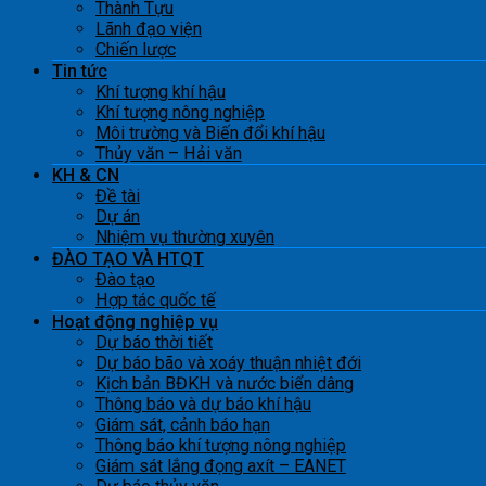
Thành Tựu
Lãnh đạo viện
Chiến lược
Tin tức
Khí tượng khí hậu
Khí tượng nông nghiệp
Môi trường và Biến đổi khí hậu
Thủy văn – Hải văn
KH & CN
Đề tài
Dự án
Nhiệm vụ thường xuyên
ĐÀO TẠO VÀ HTQT
Đào tạo
Hợp tác quốc tế
Hoạt động nghiệp vụ
Dự báo thời tiết
Dự báo bão và xoáy thuận nhiệt đới
Kịch bản BĐKH và nước biển dâng
Thông báo và dự báo khí hậu
Giám sát, cảnh báo hạn
Thông báo khí tượng nông nghiệp
Giám sát lắng đọng axít – EANET