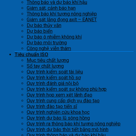
Thông báo và dự báo khí hậu
Giám sát, cảnh báo hạn
Thông báo khí tượng nông nghiệp
Giám sát lắng đọng axít – EANET
Dự báo thủy văn
Dự báo biển
Dự báo ô nhiễm không khí
Dự báo môi trường
Công nghệ viễn thám
Tiêu chuẩn ISO
Mục tiêu chất lượng
Sổ tay chất lượng
Quy trình kiểm soát tài liệu
Quy trình kiểm soát hồ sơ
Quy trình đánh giá nội bộ
Quy trình kiểm soát sự không phù hợp
Quy trình họp xem xét lãnh đạo
Quy trình cung cấp dịch vụ đào tạo
Quy trình đào tạo tiến sĩ
Quy trình nghiên cứu khoa học
Quy trình dự báo lũ sông hồng
Quy trình ra thông báo khí tượng nông nghiệp
Quy trình dự báo thời tiết bằng mô hình
Quy trình thông báo và dự báo khí hậu