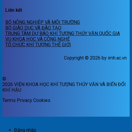
Liên kết
BỘ NÔNG NGHIỆP VÀ MÔI TRƯỜNG
BỘ GIÁO DỤC VÀ ĐÀO TẠO
TRUNG TÂM DỰ BÁO KHÍ TƯỢNG THỦY VĂN QUỐC GIA
VỤ KHOA HỌC VÀ CÔNG NGHỆ
TỔ CHỨC KHÍ TƯỢNG THẾ GIỚI
Copyright © 2026 by imh.ac.vn
©
2026 VIỆN KHOA HỌC KHÍ TƯỢNG THỦY VĂN VÀ BIẾN ĐỔI
KHÍ HẬU
Terms
Privacy
Cookies
Đăng nhập