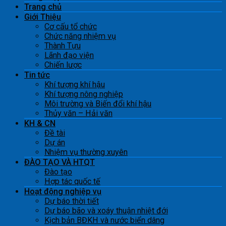
Trang chủ
Giới Thiệu
Cơ cấu tổ chức
Chức năng nhiệm vụ
Thành Tựu
Lãnh đạo viện
Chiến lược
Tin tức
Khí tượng khí hậu
Khí tượng nông nghiệp
Môi trường và Biến đổi khí hậu
Thủy văn – Hải văn
KH & CN
Đề tài
Dự án
Nhiệm vụ thường xuyên
ĐÀO TẠO VÀ HTQT
Đào tạo
Hợp tác quốc tế
Hoạt động nghiệp vụ
Dự báo thời tiết
Dự báo bão và xoáy thuận nhiệt đới
Kịch bản BĐKH và nước biển dâng