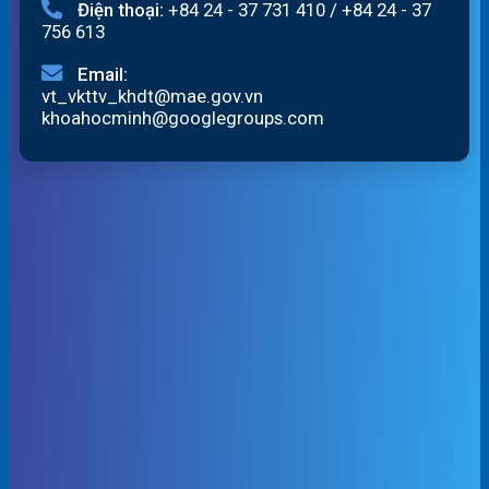
Điện thoại:
+84 24 - 37 731 410
/
+84 24 - 37
756 613
Email:
vt_vkttv_khdt@mae.gov.vn
khoahocminh@googlegroups.com