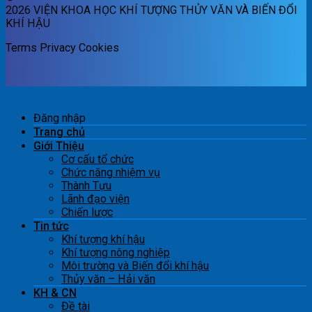
2026 VIỆN KHOA HỌC KHÍ TƯỢNG THỦY VĂN VÀ BIẾN ĐỔI
KHÍ HẬU
Terms
Privacy
Cookies
Đăng nhập
Trang chủ
Giới Thiệu
Cơ cấu tổ chức
Chức năng nhiệm vụ
Thành Tựu
Lãnh đạo viện
Chiến lược
Tin tức
Khí tượng khí hậu
Khí tượng nông nghiệp
Môi trường và Biến đổi khí hậu
Thủy văn – Hải văn
KH & CN
Đề tài