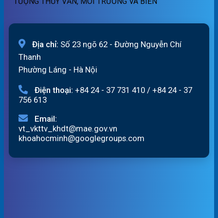
TƯỢNG THỦY VĂN, MÔI TRƯỜNG VÀ BIỂN
Địa chỉ:
Số 23 ngõ 62 - Đường Nguyễn Chí
Thanh
Phường Láng - Hà Nội
Điện thoại:
+84 24 - 37 731 410
/
+84 24 - 37
756 613
Email:
vt_vkttv_khdt@mae.gov.vn
khoahocminh@googlegroups.com