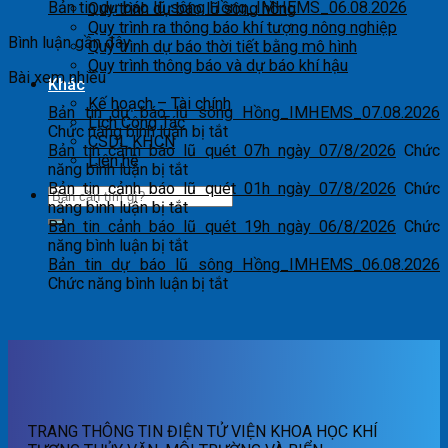
Bản tin dự báo lũ sông Hồng_IMHEMS_06.08.2026
Quy trình dự báo lũ sông hồng
Quy trình ra thông báo khí tượng nông nghiệp
Bình luận gần đây
Quy trình dự báo thời tiết bằng mô hình
Quy trình thông báo và dự báo khí hậu
Bài xem nhiều
Khác
Kế hoạch – Tài chính
Bản tin dự báo lũ sông Hồng_IMHEMS_07.08.2026
Lịch Công Tác
ở
Chức năng bình luận bị tắt
CSDL KHCN
Bản
Bản tin cảnh báo lũ quét 07h ngày 07/8/2026
Chức
Liên hệ
ở
tin
năng bình luận bị tắt
Bản
dự
Bản tin cảnh báo lũ quét 01h ngày 07/8/2026
Chức
tin
ở
báo
năng bình luận bị tắt
cảnh
Bản
lũ
Bản tin cảnh báo lũ quét 19h ngày 06/8/2026
Chức
báo
tin
ở
sông
năng bình luận bị tắt
lũ
cảnh
Bản
Hồng_IMHEMS_07.08.2026
Bản tin dự báo lũ sông Hồng_IMHEMS_06.08.2026
quét
báo
tin
ở
Chức năng bình luận bị tắt
07h
lũ
cảnh
Bản
ngày
quét
báo
tin
07/8/2026
01h
lũ
dự
ngày
quét
báo
07/8/2026
19h
lũ
ngày
sông
06/8/2026
Hồng_IMHEMS_06.08.2026
TRANG THÔNG TIN ĐIỆN TỬ VIỆN KHOA HỌC KHÍ