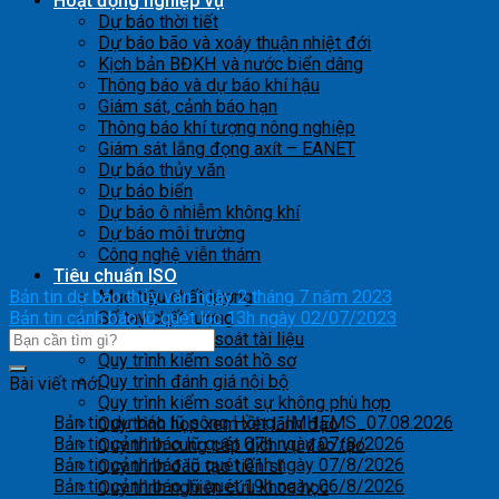
Hoạt động nghiệp vụ
Dự báo thời tiết
Dự báo bão và xoáy thuận nhiệt đới
Kịch bản BĐKH và nước biển dâng
Thông báo và dự báo khí hậu
Giám sát, cảnh báo hạn
Thông báo khí tượng nông nghiệp
Giám sát lắng đọng axít – EANET
Dự báo thủy văn
Dự báo biển
Dự báo ô nhiễm không khí
Dự báo môi trường
Công nghệ viễn thám
Tiêu chuẩn ISO
Bản tin dự báo thủy văn ngày 2 tháng 7 năm 2023
Mục tiêu chất lượng
Bản tin cảnh báo lũ quét lúc 13h ngày 02/07/2023
Sổ tay chất lượng
Quy trình kiểm soát tài liệu
Quy trình kiểm soát hồ sơ
Quy trình đánh giá nội bộ
Bài viết mới
Quy trình kiểm soát sự không phù hợp
Bản tin dự báo lũ sông Hồng_IMHEMS_07.08.2026
Quy trình họp xem xét lãnh đạo
Bản tin cảnh báo lũ quét 07h ngày 07/8/2026
Quy trình cung cấp dịch vụ đào tạo
Bản tin cảnh báo lũ quét 01h ngày 07/8/2026
Quy trình đào tạo tiến sĩ
Bản tin cảnh báo lũ quét 19h ngày 06/8/2026
Quy trình nghiên cứu khoa học