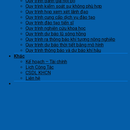
Quy trình đánh giá nội bộ
Quy trình kiểm soát sự không phù hợp
Quy trình họp xem xét lãnh đạo
Quy trình cung cấp dịch vụ đào tạo
Quy trình đào tạo tiến sĩ
Quy trình nghiên cứu khoa học
Quy trình dự báo lũ sông hồng
Quy trình ra thông báo khí tượng nông nghiệp
Quy trình dự báo thời tiết bằng mô hình
Quy trình thông báo và dự báo khí hậu
Khác
Kế hoạch – Tài chính
Lịch Công Tác
CSDL KHCN
Liên hệ