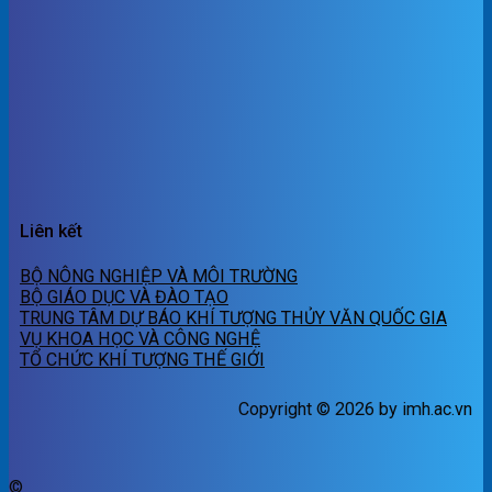
Liên kết
BỘ NÔNG NGHIỆP VÀ MÔI TRƯỜNG
BỘ GIÁO DỤC VÀ ĐÀO TẠO
TRUNG TÂM DỰ BÁO KHÍ TƯỢNG THỦY VĂN QUỐC GIA
VỤ KHOA HỌC VÀ CÔNG NGHỆ
TỔ CHỨC KHÍ TƯỢNG THẾ GIỚI
Copyright © 2026 by imh.ac.vn
©