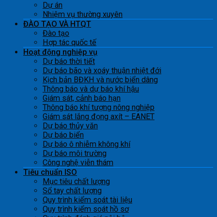
Dự án
Nhiệm vụ thường xuyên
ĐÀO TẠO VÀ HTQT
Đào tạo
Hợp tác quốc tế
Hoạt động nghiệp vụ
Dự báo thời tiết
Dự báo bão và xoáy thuận nhiệt đới
Kịch bản BĐKH và nước biển dâng
Thông báo và dự báo khí hậu
Giám sát, cảnh báo hạn
Thông báo khí tượng nông nghiệp
Giám sát lắng đọng axít – EANET
Dự báo thủy văn
Dự báo biển
Dự báo ô nhiễm không khí
Dự báo môi trường
Công nghệ viễn thám
Tiêu chuẩn ISO
Mục tiêu chất lượng
Sổ tay chất lượng
Quy trình kiểm soát tài liệu
Quy trình kiểm soát hồ sơ