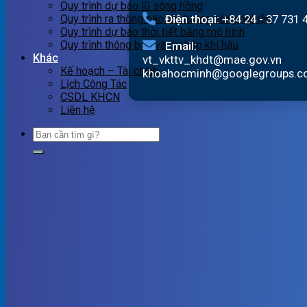
Quy trình dự báo lũ sông hồng
Điện thoại:
+84 24 - 37 731 
Quy trình ra thông báo khí tượng nông nghiệp
Quy trình dự báo thời tiết bằng mô hình
Quy trình thông báo và dự báo khí hậu
Email:
Khác
vt_vkttv_khdt@mae.gov.vn
Kế hoạch – Tài chính
khoahocminh@googlegroups.
Lịch Công Tác
CSDL KHCN
Liên hệ