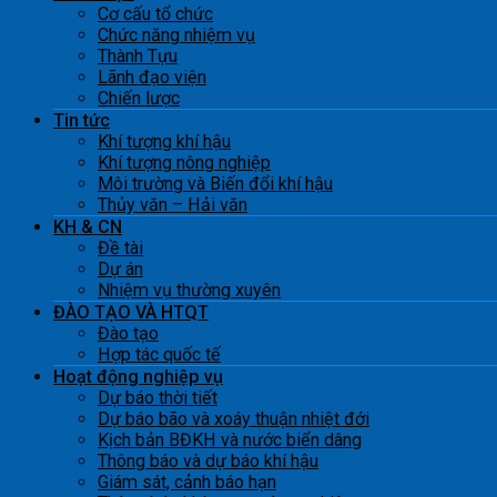
Cơ cấu tổ chức
Chức năng nhiệm vụ
Thành Tựu
Lãnh đạo viện
Chiến lược
Tin tức
Khí tượng khí hậu
Khí tượng nông nghiệp
Môi trường và Biến đổi khí hậu
Thủy văn – Hải văn
KH & CN
Đề tài
Dự án
Nhiệm vụ thường xuyên
ĐÀO TẠO VÀ HTQT
Đào tạo
Hợp tác quốc tế
Hoạt động nghiệp vụ
Dự báo thời tiết
Dự báo bão và xoáy thuận nhiệt đới
Kịch bản BĐKH và nước biển dâng
Thông báo và dự báo khí hậu
Giám sát, cảnh báo hạn