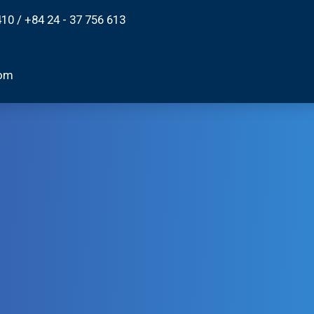
410
/
+84 24 - 37 756 613
com