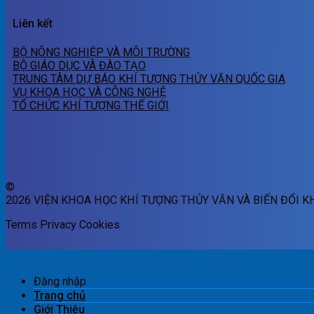
Liên kết
BỘ NÔNG NGHIỆP VÀ MÔI TRƯỜNG
BỘ GIÁO DỤC VÀ ĐÀO TẠO
TRUNG TÂM DỰ BÁO KHÍ TƯỢNG THỦY VĂN QUỐC GIA
VỤ KHOA HỌC VÀ CÔNG NGHỆ
TỔ CHỨC KHÍ TƯỢNG THẾ GIỚI
©
2026 VIỆN KHOA HỌC KHÍ TƯỢNG THỦY VĂN VÀ BIẾN ĐỔI K
Terms
Privacy
Cookies
Đăng nhập
Trang chủ
Giới Thiệu