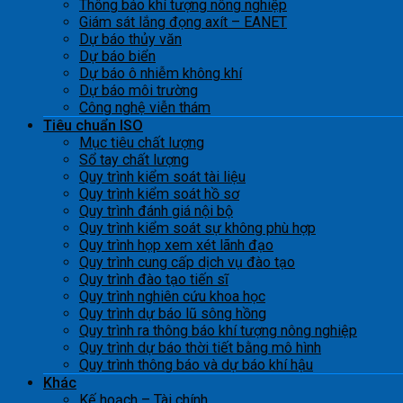
Thông báo khí tượng nông nghiệp
Giám sát lắng đọng axít – EANET
Dự báo thủy văn
Dự báo biển
Dự báo ô nhiễm không khí
Dự báo môi trường
Công nghệ viễn thám
Tiêu chuẩn ISO
Mục tiêu chất lượng
Sổ tay chất lượng
Quy trình kiểm soát tài liệu
Quy trình kiểm soát hồ sơ
Quy trình đánh giá nội bộ
Quy trình kiểm soát sự không phù hợp
Quy trình họp xem xét lãnh đạo
Quy trình cung cấp dịch vụ đào tạo
Quy trình đào tạo tiến sĩ
Quy trình nghiên cứu khoa học
Quy trình dự báo lũ sông hồng
Quy trình ra thông báo khí tượng nông nghiệp
Quy trình dự báo thời tiết bằng mô hình
Quy trình thông báo và dự báo khí hậu
Khác
Kế hoạch – Tài chính