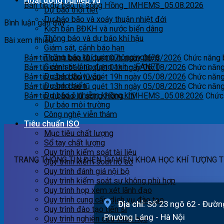
Hoạt động nghiệp vụ
Bản tin dự báo lũ sông Hồng_IMHEMS_05.08.2026
Dự báo thời tiết
Dự báo bão và xoáy thuận nhiệt đới
Bình luận gần đây
Kịch bản BĐKH và nước biển dâng
Thông báo và dự báo khí hậu
Bài xem nhiều
Giám sát, cảnh báo hạn
Thông báo khí tượng nông nghiệp
Bản tin cảnh báo lũ quét 07h ngày 06/8/2026
Chức năng b
Giám sát lắng đọng axít – EANET
Bản tin cảnh báo lũ quét 01h ngày 06/08/2026
Chức năng 
Dự báo thủy văn
Bản tin cảnh báo lũ quét 19h ngày 05/08/2026
Chức năng 
Dự báo biển
Bản tin cảnh báo lũ quét 13h ngày 05/08/2026
Chức năng 
Dự báo ô nhiễm không khí
Bản tin dự báo lũ sông Hồng_IMHEMS_05.08.2026
Chức 
Dự báo môi trường
Công nghệ viễn thám
Tiêu chuẩn ISO
Mục tiêu chất lượng
Sổ tay chất lượng
Quy trình kiểm soát tài liệu
TRANG THÔNG TIN ĐIỆN TỬ VIỆN KHOA HỌC KHÍ TƯỢNG T
Quy trình kiểm soát hồ sơ
Quy trình đánh giá nội bộ
Quy trình kiểm soát sự không phù hợp
Quy trình họp xem xét lãnh đạo
Quy trình cung cấp dịch vụ đào tạo
Địa chỉ:
Số 23 ngõ 62 - Đườn
Quy trình đào tạo tiến sĩ
Phường Láng - Hà Nội
Quy trình nghiên cứu khoa học