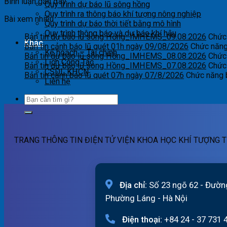
Bình luận gần đây
Quy trình dự báo lũ sông hồng
Quy trình ra thông báo khí tượng nông nghiệp
Bài xem nhiều
Quy trình dự báo thời tiết bằng mô hình
Quy trình thông báo và dự báo khí hậu
Bản tin dự báo lũ sông Hồng_IMHEMS_09.08.2026
Chức 
Khác
Bản tin cảnh báo lũ quét 01h ngày 09/08/2026
Chức năng 
Kế hoạch – Tài chính
Bản tin dự báo lũ sông Hồng_IMHEMS_08.08.2026
Chức 
Lịch Công Tác
Bản tin dự báo lũ sông Hồng_IMHEMS_07.08.2026
Chức 
CSDL KHCN
Bản tin cảnh báo lũ quét 07h ngày 07/8/2026
Chức năng b
Liên hệ
TRANG THÔNG TIN ĐIỆN TỬ VIỆN KHOA HỌC KHÍ TƯỢNG T
Địa chỉ:
Số 23 ngõ 62 - Đườn
Phường Láng - Hà Nội
Điện thoại:
+84 24 - 37 731 