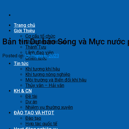
Skip
to
content
Trang chủ
Giới Thiệu
Cơ cấu tổ chức
Bản tin Dự báo Sóng và Mực nước 
Chức năng nhiệm vụ
Thành Tựu
Lãnh đạo viện
Posted on
19 Tháng 6, 2023
Chiến lược
Tin tức
Khí tượng khí hậu
Khí tượng nông nghiệp
Môi trường và Biến đổi khí hậu
Thủy văn – Hải văn
KH & CN
Đề tài
Dự án
Nhiệm vụ thường xuyên
ĐÀO TẠO VÀ HTQT
Đào tạo
Hợp tác quốc tế