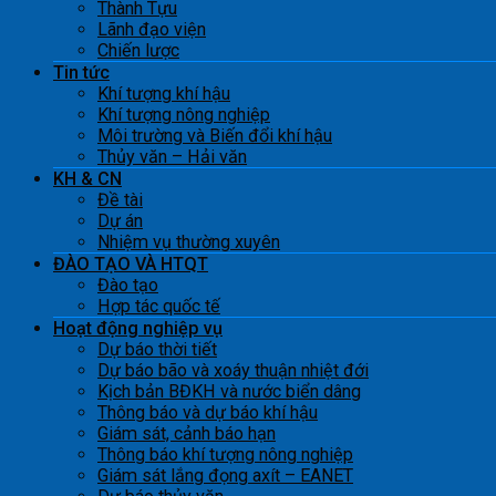
Thành Tựu
Lãnh đạo viện
Chiến lược
Tin tức
Khí tượng khí hậu
Khí tượng nông nghiệp
Môi trường và Biến đổi khí hậu
Thủy văn – Hải văn
KH & CN
Đề tài
Dự án
Nhiệm vụ thường xuyên
ĐÀO TẠO VÀ HTQT
Đào tạo
Hợp tác quốc tế
Hoạt động nghiệp vụ
Dự báo thời tiết
Dự báo bão và xoáy thuận nhiệt đới
Kịch bản BĐKH và nước biển dâng
Thông báo và dự báo khí hậu
Giám sát, cảnh báo hạn
Thông báo khí tượng nông nghiệp
Giám sát lắng đọng axít – EANET