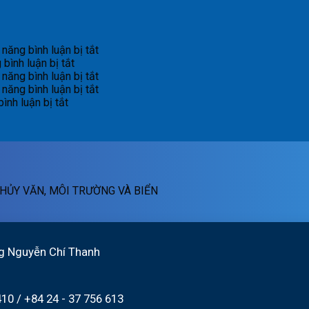
ở
năng bình luận bị tắt
ở
Bản
bình luận bị tắt
Bản
tin
ở
năng bình luận bị tắt
tin
dự
Bản
ở
năng bình luận bị tắt
ở
cảnh
báo
tin
Bản
ình luận bị tắt
Bản
báo
lũ
dự
tin
tin
lũ
sông
báo
dự
cảnh
quét
Hồng_IMHEMS_09.08.2026
lũ
báo
báo
01h
sông
lũ
lũ
ngày
Hồng_IMHEMS_08.08.2026
sông
quét
09/08/2026
Hồng_IMHEMS_07.08.2026
HỦY VĂN, MÔI TRƯỜNG VÀ BIỂN
07h
ngày
07/8/2026
g Nguyễn Chí Thanh
410
/
+84 24 - 37 756 613