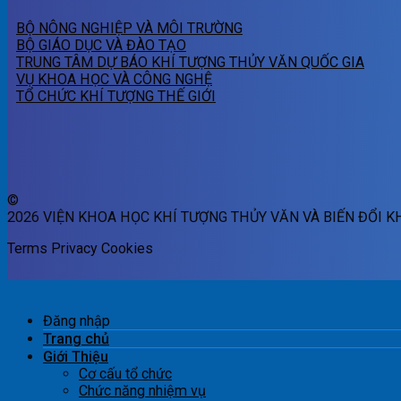
BỘ NÔNG NGHIỆP VÀ MÔI TRƯỜNG
BỘ GIÁO DỤC VÀ ĐÀO TẠO
TRUNG TÂM DỰ BÁO KHÍ TƯỢNG THỦY VĂN QUỐC GIA
VỤ KHOA HỌC VÀ CÔNG NGHỆ
TỔ CHỨC KHÍ TƯỢNG THẾ GIỚI
©
2026 VIỆN KHOA HỌC KHÍ TƯỢNG THỦY VĂN VÀ BIẾN ĐỔI K
Terms
Privacy
Cookies
Đăng nhập
Trang chủ
Giới Thiệu
Cơ cấu tổ chức
Chức năng nhiệm vụ