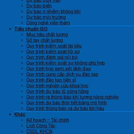
Dự báo thủy văn
Dự báo biển
Dự báo ô nhiễm không khí
Dự báo môi trường
Công nghệ viễn thám
Tiêu chuẩn ISO
Mục tiêu chất lượng
Sổ tay chất lượng
Quy trình kiểm soát tài liệu
Quy trình kiểm soát hồ sơ
Quy trình đánh giá nội bộ
Quy trình kiểm soát sự không phù hợp
Quy trình họp xem xét lãnh đạo
Quy trình cung cấp dịch vụ đào tạo
Quy trình đào tạo tiến sĩ
Quy trình nghiên cứu khoa học
Quy trình dự báo lũ sông hồng
Quy trình ra thông báo khí tượng nông nghiệp
Quy trình dự báo thời tiết bằng mô hình
Quy trình thông báo và dự báo khí hậu
Khác
Kế hoạch – Tài chính
Lịch Công Tác
CSDL KHCN