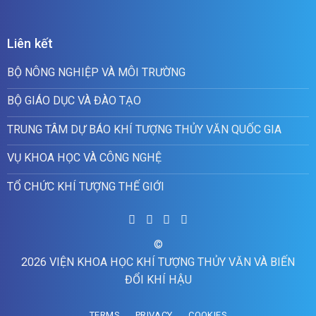
Liên kết
BỘ NÔNG NGHIỆP VÀ MÔI TRƯỜNG
BỘ GIÁO DỤC VÀ ĐÀO TẠO
TRUNG TÂM DỰ BÁO KHÍ TƯỢNG THỦY VĂN QUỐC GIA
VỤ KHOA HỌC VÀ CÔNG NGHỆ
TỔ CHỨC KHÍ TƯỢNG THẾ GIỚI
©
2026 VIỆN KHOA HỌC KHÍ TƯỢNG THỦY VĂN VÀ BIẾN
ĐỔI KHÍ HẬU
TERMS
PRIVACY
COOKIES