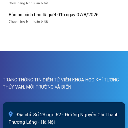
dự
Hồng_IMHEMS_08.08.2026
ở
Chức năng bình luận bị tắt
báo
Bản
lũ
tin
Bản tin cảnh báo lũ quét 01h ngày 07/8/2026
sông
cảnh
Hồng_IMHEMS_07.08.2026
ở
Chức năng bình luận bị tắt
báo
Bản
lũ
tin
quét
cảnh
07h
báo
ngày
lũ
07/8/2026
quét
01h
ngày
07/8/2026
TRANG THÔNG TIN ĐIỆN TỬ VIỆN KHOA HỌC KHÍ TƯỢNG
THỦY VĂN, MÔI TRƯỜNG VÀ BIỂN
Địa chỉ:
Số 23 ngõ 62 - Đường Nguyễn Chí Thanh
Phường Láng - Hà Nội