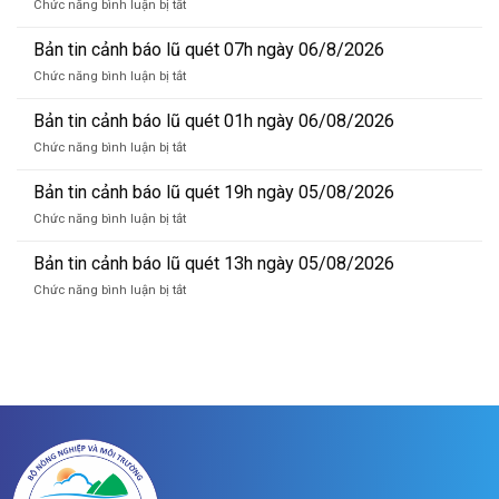
ở
Chức năng bình luận bị tắt
Bản
tin
Bản tin cảnh báo lũ quét 07h ngày 06/8/2026
dự
ở
Chức năng bình luận bị tắt
báo
Bản
lũ
tin
Bản tin cảnh báo lũ quét 01h ngày 06/08/2026
sông
cảnh
Hồng_IMHEMS_06.08.2026
ở
Chức năng bình luận bị tắt
báo
Bản
lũ
tin
Bản tin cảnh báo lũ quét 19h ngày 05/08/2026
quét
cảnh
07h
ở
Chức năng bình luận bị tắt
báo
ngày
Bản
lũ
06/8/2026
tin
Bản tin cảnh báo lũ quét 13h ngày 05/08/2026
quét
cảnh
01h
ở
Chức năng bình luận bị tắt
báo
ngày
Bản
lũ
06/08/2026
tin
quét
cảnh
19h
báo
ngày
lũ
05/08/2026
quét
13h
ngày
05/08/2026