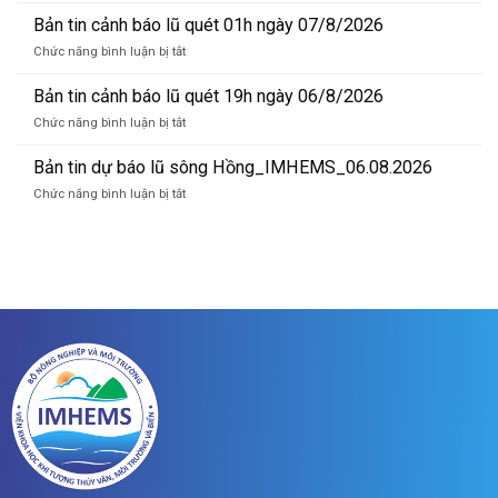
lũ
tin
Bản tin cảnh báo lũ quét 01h ngày 07/8/2026
sông
cảnh
Hồng_IMHEMS_07.08.2026
ở
Chức năng bình luận bị tắt
báo
Bản
lũ
tin
Bản tin cảnh báo lũ quét 19h ngày 06/8/2026
quét
cảnh
07h
ở
Chức năng bình luận bị tắt
báo
ngày
Bản
lũ
07/8/2026
tin
Bản tin dự báo lũ sông Hồng_IMHEMS_06.08.2026
quét
cảnh
01h
ở
Chức năng bình luận bị tắt
báo
ngày
Bản
lũ
07/8/2026
tin
quét
dự
19h
báo
ngày
lũ
06/8/2026
sông
Hồng_IMHEMS_06.08.2026