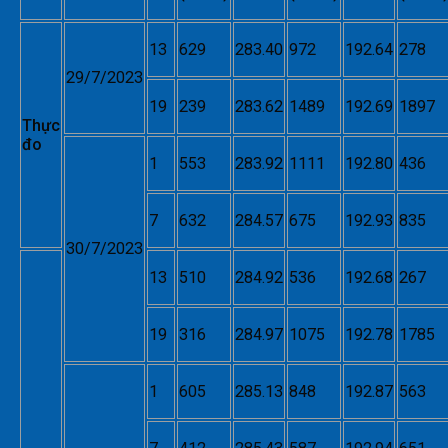
13
629
283.40
972
192.64
278
29/7/2023
19
239
283.62
1489
192.69
1897
Thực
đo
1
553
283.92
1111
192.80
436
7
632
284.57
675
192.93
835
30/7/2023
13
510
284.92
536
192.68
267
19
316
284.97
1075
192.78
1785
1
605
285.13
848
192.87
563