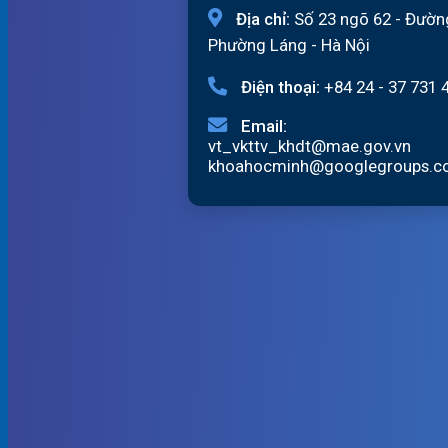
Địa chỉ:
Số 23 ngõ 62 - Đườn
Phường Láng - Hà Nội
Điện thoại:
+84 24 - 37 731 
Email:
vt_vkttv_khdt@mae.gov.vn
khoahocminh@googlegroups.