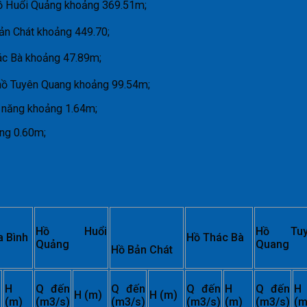
ồ Huổi Quảng khoảng 369.51m;
ản Chát khoảng 449.70;
ác Bà khoảng 47.89m;
hồ Tuyên Quang khoảng 99.54m;
ả năng khoảng 1.64m;
ảng 0.60m;
Hồ
Huổi
Hồ Tuy
a Bình
Hồ Thác Bà
Quảng
Quang
Hồ Bản Chát
n
H
Q đến
Q đến
Q đến
H
Q đến
H
H (m)
H (m)
)
(m)
(m3/s)
(m3/s)
(m3/s)
(m)
(m3/s)
(m