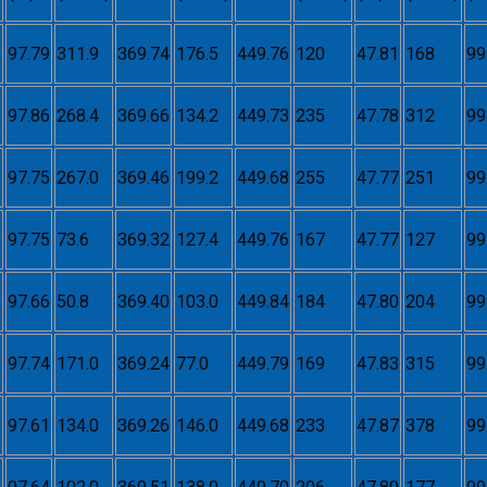
97.79
311.9
369.74
176.5
449.76
120
47.81
168
99
97.86
268.4
369.66
134.2
449.73
235
47.78
312
99
97.75
267.0
369.46
199.2
449.68
255
47.77
251
99
97.75
73.6
369.32
127.4
449.76
167
47.77
127
99
97.66
50.8
369.40
103.0
449.84
184
47.80
204
99
97.74
171.0
369.24
77.0
449.79
169
47.83
315
99
97.61
134.0
369.26
146.0
449.68
233
47.87
378
99