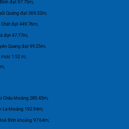
Bình đạt 97.75m;
 Huổi Quảng đạt 369.32m;
 Chát đạt 449.76m;
à đạt 47.77m;
yên Quang đạt 99.25m;
ở mức 1.52 m;
 m;
ai Châu khoảng 285.43m;
n La khoảng 192.94m;
Hoà Bình khoảng 97.64m;