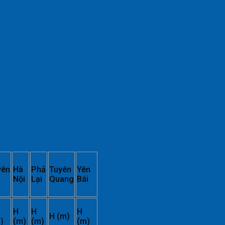
ên
Hà
Phả
Tuyên
Yên
Nội
Lại
Quang
Bái
H
H
H
H (m)
)
(m)
(m)
(m)