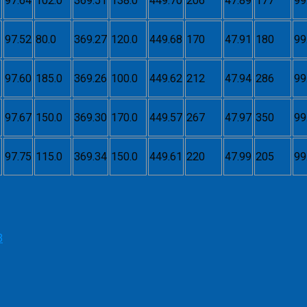
97.64
102.0
369.51
138.0
449.70
206
47.89
177
99
97.52
80.0
369.27
120.0
449.68
170
47.91
180
99
97.60
185.0
369.26
100.0
449.62
212
47.94
286
99
97.67
150.0
369.30
170.0
449.57
267
47.97
350
99
97.75
115.0
369.34
150.0
449.61
220
47.99
205
99
3