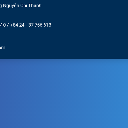
g Nguyễn Chí Thanh
410
/
+84 24 - 37 756 613
com