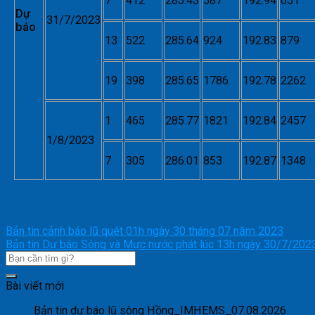
7
412
285.43
587
192.94
651
Dự
31/7/2023
báo
13
522
285.64
924
192.83
879
19
398
285.65
1786
192.78
2262
1
465
285.77
1821
192.84
2457
1/8/2023
7
305
286.01
853
192.87
1348
Bản tin cảnh báo lũ quét 01h ngày 30 tháng 07 năm 2023
Bản tin Dự báo Sóng và Mực nước phát lúc 13h ngày 30/7/202
Bài viết mới
Bản tin dự báo lũ sông Hồng_IMHEMS_07.08.2026