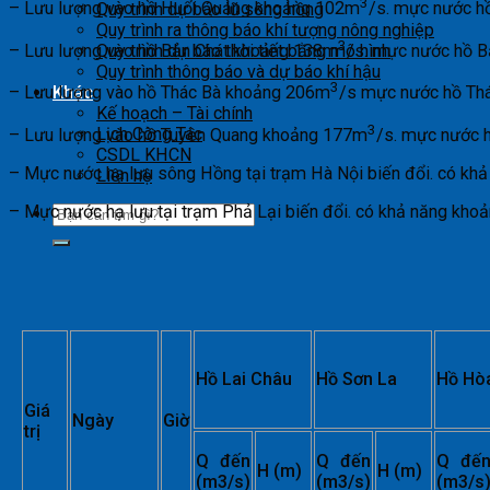
3
– Lưu lượng vào hồ Huổi Quảng khoảng 102m
/s. mực nước h
Quy trình dự báo lũ sông hồng
Quy trình ra thông báo khí tượng nông nghiệp
3
– Lưu lượng vào hồ Bản Chát khoảng 138m
/s. mực nước hồ B
Quy trình dự báo thời tiết bằng mô hình
Quy trình thông báo và dự báo khí hậu
3
Khác
– Lưu lượng vào hồ Thác Bà khoảng 206m
/s mực nước hồ Th
Kế hoạch – Tài chính
3
Lịch Công Tác
– Lưu lượng vào hồ Tuyên Quang khoảng 177m
/s. mực nước 
CSDL KHCN
– Mực nước hạ lưu sông Hồng tại trạm Hà Nội biến đổi. có kh
Liên hệ
– Mực nước hạ lưu tại trạm Phả Lại biến đổi. có khả năng kho
Hồ Lai Châu
Hồ Sơn La
Hồ Hò
Giá
Ngày
Giờ
trị
Q đến
Q đến
Q đế
H (m)
H (m)
(m3/s)
(m3/s)
(m3/s