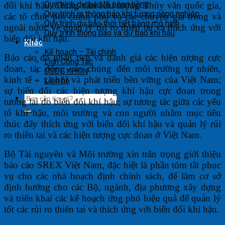
Quy trình dự báo lũ sông hồng
đổi khí hậu, Trung tâm Khí tượng Thủy văn quốc gia,
Quy trình ra thông báo khí tượng nông nghiệp
các tổ chức phi chính phủ và các chuyên gia trong và
Quy trình dự báo thời tiết bằng mô hình
ngoài nước về quản lý rủi ro thiên tai và thích ứng với
Quy trình thông báo và dự báo khí hậu
biến đổi khí hậu.
Khác
Kế hoạch – Tài chính
Báo cáo đã phân tích và đánh giá các hiện tượng cực
Lịch Công Tác
đoan, tác động của chúng đến môi trường tự nhiên,
CSDL KHCN
kinh tế – xã hội và phát triển bền vững của Việt Nam;
Liên hệ
sự biến đổi các hiện tượng khí hậu cực đoan trong
tương lai do biến đổi khí hậu; sự tương tác giữa các yếu
tố khí hậu, môi trường và con người nhằm mục tiêu
thúc đẩy thích ứng với biến đổi khí hậu và quản lý rủi
ro thiên tai và các hiện tượng cực đoan ở Việt Nam.
Bộ Tài nguyên và Môi trường xin trân trọng giới thiệu
báo cáo SREX Việt Nam, đặc biệt là phần tóm tắt phục
vụ cho các nhà hoạch định chính sách, để làm cơ sở
định hướng cho các Bộ, ngành, địa phương xây dựng
và triển khai các kế hoạch ứng phó hiệu quả để quản lý
tốt các rủi ro thiên tai và thích ứng với biến đổi khí hậu.