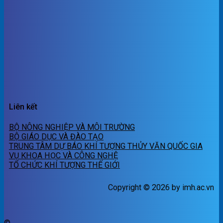
Liên kết
BỘ NÔNG NGHIỆP VÀ MÔI TRƯỜNG
BỘ GIÁO DỤC VÀ ĐÀO TẠO
TRUNG TÂM DỰ BÁO KHÍ TƯỢNG THỦY VĂN QUỐC GIA
VỤ KHOA HỌC VÀ CÔNG NGHỆ
TỔ CHỨC KHÍ TƯỢNG THẾ GIỚI
Copyright © 2026 by imh.ac.vn
©