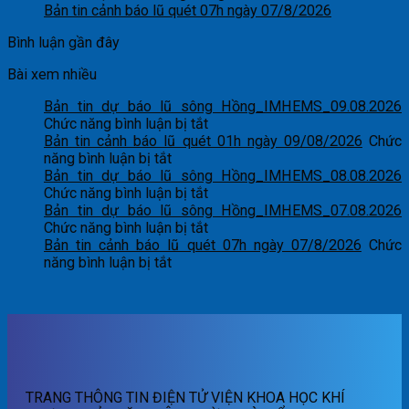
Bản tin cảnh báo lũ quét 07h ngày 07/8/2026
Bình luận gần đây
Bài xem nhiều
Bản tin dự báo lũ sông Hồng_IMHEMS_09.08.2026
ở
Chức năng bình luận bị tắt
Bản
Bản tin cảnh báo lũ quét 01h ngày 09/08/2026
Chức
ở
tin
năng bình luận bị tắt
Bản
dự
Bản tin dự báo lũ sông Hồng_IMHEMS_08.08.2026
tin
báo
ở
Chức năng bình luận bị tắt
cảnh
lũ
Bản
Bản tin dự báo lũ sông Hồng_IMHEMS_07.08.2026
báo
sông
tin
ở
Chức năng bình luận bị tắt
lũ
Hồng_IMHEMS_09.08.2026
dự
Bản
Bản tin cảnh báo lũ quét 07h ngày 07/8/2026
Chức
quét
ở
báo
tin
năng bình luận bị tắt
01h
Bản
lũ
dự
ngày
tin
sông
báo
09/08/2026
cảnh
Hồng_IMHEMS_08.08.2026
lũ
báo
sông
lũ
Hồng_IMHEMS_07.08.2026
quét
07h
TRANG THÔNG TIN ĐIỆN TỬ VIỆN KHOA HỌC KHÍ
ngày