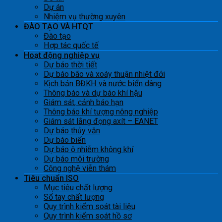
Dự án
Nhiệm vụ thường xuyên
ĐÀO TẠO VÀ HTQT
Đào tạo
Hợp tác quốc tế
Hoạt động nghiệp vụ
Dự báo thời tiết
Dự báo bão và xoáy thuận nhiệt đới
Kịch bản BĐKH và nước biển dâng
Thông báo và dự báo khí hậu
Giám sát, cảnh báo hạn
Thông báo khí tượng nông nghiệp
Giám sát lắng đọng axít – EANET
Dự báo thủy văn
Dự báo biển
Dự báo ô nhiễm không khí
Dự báo môi trường
Công nghệ viễn thám
Tiêu chuẩn ISO
Mục tiêu chất lượng
Sổ tay chất lượng
Quy trình kiểm soát tài liệu
Quy trình kiểm soát hồ sơ