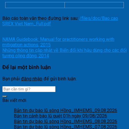
Báo cáo toàn văn theo đường link sau:
/files/doc/Bao cao
SREX Viet Nam_Full.pdf
NAMA Guidebook: Manual for practitioners working with
mitigation actions, 2015
Những thông tin cập nhật về Biến đổi khí hậu dùng cho các đối
tượng cộng đồng, 2014
Để lại một bình luận
Bạn phải
đăng nhập
để gửi bình luận.
Bài viết mới
Bản tin dự báo lũ sông Hồng_IMHEMS_09.08.2026
Bản tin cảnh báo lũ quét 01h ngày 09/08/2026
Bản tin dự báo lũ sông Hồng_IMHEMS_08.08.2026
Bản tin dự báo lũ sông Hồng_IMHEMS_07.08.2026