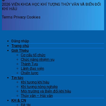
2026 VIỆN KHOA HỌC KHÍ TƯỢNG THỦY VĂN VÀ BIẾN ĐỔI
KHÍ HẬU
Terms
Privacy
Cookies
Đăng nhập
Trang chủ
Giới Thiệu
Cơ cấu tổ chức
Chức năng nhiệm vụ
Thành Tựu
Lãnh đạo viện
Chiến lược
Tin tức
Khí tượng khí hậu
Khí tượng nông nghiệp
Môi trường và Biến đổi khí hậu
Thủy văn – Hải văn
KH & CN
Đề tài