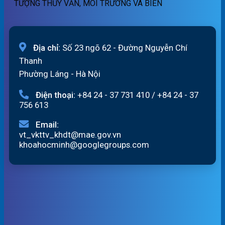
TƯỢNG THỦY VĂN, MÔI TRƯỜNG VÀ BIỂN
07/8/2026
Địa chỉ:
Số 23 ngõ 62 - Đường Nguyễn Chí
Thanh
Phường Láng - Hà Nội
Điện thoại:
+84 24 - 37 731 410
/
+84 24 - 37
756 613
Email:
vt_vkttv_khdt@mae.gov.vn
khoahocminh@googlegroups.com