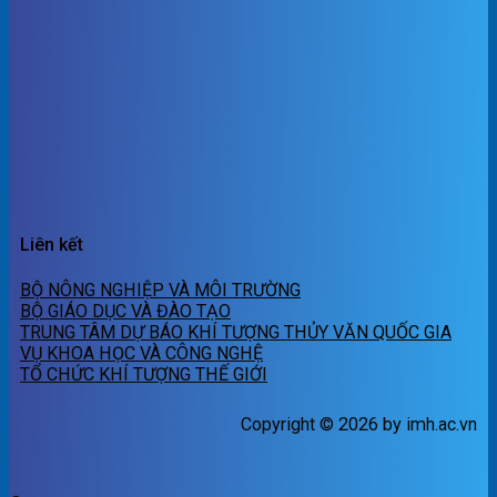
Liên kết
BỘ NÔNG NGHIỆP VÀ MÔI TRƯỜNG
BỘ GIÁO DỤC VÀ ĐÀO TẠO
TRUNG TÂM DỰ BÁO KHÍ TƯỢNG THỦY VĂN QUỐC GIA
VỤ KHOA HỌC VÀ CÔNG NGHỆ
TỔ CHỨC KHÍ TƯỢNG THẾ GIỚI
Copyright © 2026 by imh.ac.vn