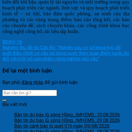
biến đổi khí hậu, quản lý tài nguyên và môi trường trong quy
hoạch phát triển các ngành, lĩnh vực và quy hoạch phát triển
kinh tế – xã hội, bảo đảm quốc phòng, an ninh của địa
phương và các vùng trọng điểm; báo cáo tổng kết, các báo
cáo chuyên đề, sách chuyên khảo, các công trình khoa học
công nghệ công bố, tài liệu tập huấn.
BĐKH-16
Nghiệm thu đề tài Cấp Bộ: “Nghiên cứu cơ sở khoa học đề
xuất điều chỉnh cơ cấu sử dụng nước theo quan điểm nước ảo
đối với một số sản phẩm nông nghiệp chủ yếu”
Để lại một bình luận
Bạn phải
đăng nhập
để gửi bình luận.
Bài viết mới
Bản tin dự báo lũ sông Hồng_IMHEMS_10.08.2026
Bản tin dự báo lũ sông Hồng_IMHEMS_09.08.2026
Bản tin cảnh báo lũ quét 01h ngày 09/08/2026
Bản tin dự báo lũ sông Hồng_IMHEMS_08.08.2026