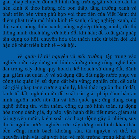
giải pháp chuyển đổi mô hình tăng trưởng gắn với cơ cấu lại
nền kinh tế theo hướng các bon thấp, tăng trưởng xanh và
phát triển bền vững phù hợp với thực tiễn của Việt Nam; thí
điểm phát triển mô hình kinh tế xanh, công nghiệp xanh, đô
thị xanh, nông thôn xanh, nông nghiệp thông minh, đô thị
thông minh thích ứng với biến đổi khí hậu; đề xuất giải pháp
tận dụng cơ hội, chuyển hóa các thách thức từ biến đổi khí
hậu để phát triển kinh tế – xã hội.
Về quản lý tài nguyên và môi trường,
tập trung vào
nghiên cứu xây dựng mô hình và ứng dụng công nghệ hiện
đại trong xây dựng quy hoạch, kế hoạch sử dụng đất, đánh
giá, giám sát quản lý và sử dụng đất, đất ngập nước phục vụ
công tác quản lý, sử dụng đất bền vững; nghiên cứu, đề xuất
các giải pháp tăng cường quản lý, khai thác nguồn thu từ đất,
kinh tế đất; nghiên cứu đề xuất các giải pháp đảm bảo an
ninh nguồn nước nội địa và liên quốc gia; ứng dụng công
nghệ thông tin, viễn thám, công cụ mô hình toán, tự động
hóa trong đánh giá, dự báo, vận hành điều tiết nước, giám sát
tài nguyên nước, kiểm soát các hoạt động gây ô nhiễm, suy
thoái nguồn nước; nghiên cứu xây dựng mô hình khai thác
bền vững, minh bạch khoáng sản, tài nguyên vị thế, tài
nguyên sinh vật, gắn với bảo vệ môi trường trong khai thác