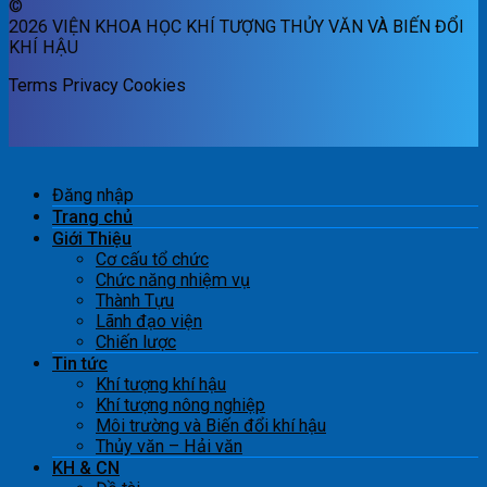
©
2026 VIỆN KHOA HỌC KHÍ TƯỢNG THỦY VĂN VÀ BIẾN ĐỔI
KHÍ HẬU
Terms
Privacy
Cookies
Đăng nhập
Trang chủ
Giới Thiệu
Cơ cấu tổ chức
Chức năng nhiệm vụ
Thành Tựu
Lãnh đạo viện
Chiến lược
Tin tức
Khí tượng khí hậu
Khí tượng nông nghiệp
Môi trường và Biến đổi khí hậu
Thủy văn – Hải văn
KH & CN