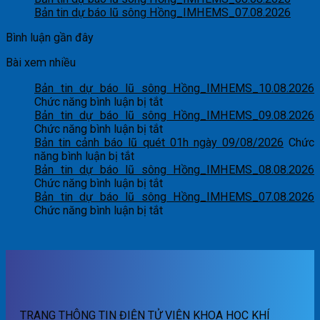
Bản tin dự báo lũ sông Hồng_IMHEMS_07.08.2026
Bình luận gần đây
Bài xem nhiều
Bản tin dự báo lũ sông Hồng_IMHEMS_10.08.2026
ở
Chức năng bình luận bị tắt
Bản
Bản tin dự báo lũ sông Hồng_IMHEMS_09.08.2026
tin
ở
Chức năng bình luận bị tắt
dự
Bản
Bản tin cảnh báo lũ quét 01h ngày 09/08/2026
Chức
ở
báo
tin
năng bình luận bị tắt
Bản
lũ
dự
Bản tin dự báo lũ sông Hồng_IMHEMS_08.08.2026
tin
sông
báo
ở
Chức năng bình luận bị tắt
cảnh
Hồng_IMHEMS_10.08.2026
lũ
Bản
Bản tin dự báo lũ sông Hồng_IMHEMS_07.08.2026
báo
sông
tin
ở
Chức năng bình luận bị tắt
lũ
Hồng_IMHEMS_09.08.2026
dự
Bản
quét
báo
tin
01h
lũ
dự
ngày
sông
báo
09/08/2026
Hồng_IMHEMS_08.08.2026
lũ
sông
Hồng_IMHEMS_07.08.2026
TRANG THÔNG TIN ĐIỆN TỬ VIỆN KHOA HỌC KHÍ