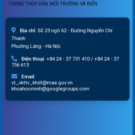
TƯỢNG THỦY VĂN, MÔI TRƯỜNG VÀ BIỂN
Địa chỉ:
Số 23 ngõ 62 - Đường Nguyễn Chí
Thanh
Phường Láng - Hà Nội
Điện thoại:
+84 24 - 37 731 410
/
+84 24 - 37
756 613
Email:
vt_vkttv_khdt@mae.gov.vn
khoahocminh@googlegroups.com