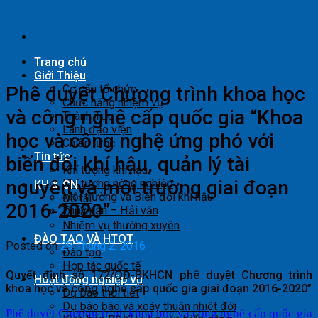
Skip
to
content
Trang chủ
Giới Thiệu
Phê duyệt Chương trình khoa học
Cơ cấu tổ chức
Chức năng nhiệm vụ
và công nghệ cấp quốc gia “Khoa
Thành Tựu
Lãnh đạo viện
học và công nghệ ứng phó với
Chiến lược
Tin tức
biến đổi khí hậu, quản lý tài
Khí tượng khí hậu
nguyên và môi trường giai đoạn
Khí tượng nông nghiệp
KH & CN
Môi trường và Biến đổi khí hậu
Đề tài
2016-2020”
Thủy văn – Hải văn
Dự án
Nhiệm vụ thường xuyên
ĐÀO TẠO VÀ HTQT
Posted on
29 Tháng 2, 2016
Đào tạo
Hợp tác quốc tế
Quyết định số 172/QĐ-BKHCN phê duyệt Chương trình
Hoạt động nghiệp vụ
khoa học và công nghệ cấp quốc gia giai đoạn 2016-2020”
Dự báo thời tiết
Dự báo bão và xoáy thuận nhiệt đới
Phê duyệt Chương trình khoa học và công nghệ cấp quốc gia