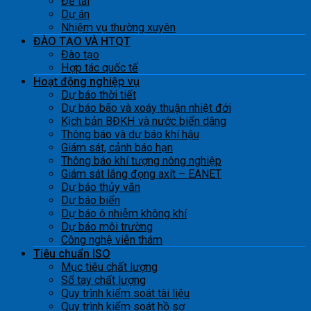
Đề tài
Dự án
Nhiệm vụ thường xuyên
ĐÀO TẠO VÀ HTQT
Đào tạo
Hợp tác quốc tế
Hoạt động nghiệp vụ
Dự báo thời tiết
Dự báo bão và xoáy thuận nhiệt đới
Kịch bản BĐKH và nước biển dâng
Thông báo và dự báo khí hậu
Giám sát, cảnh báo hạn
Thông báo khí tượng nông nghiệp
Giám sát lắng đọng axít – EANET
Dự báo thủy văn
Dự báo biển
Dự báo ô nhiễm không khí
Dự báo môi trường
Công nghệ viễn thám
Tiêu chuẩn ISO
Mục tiêu chất lượng
Sổ tay chất lượng
Quy trình kiểm soát tài liệu
Quy trình kiểm soát hồ sơ