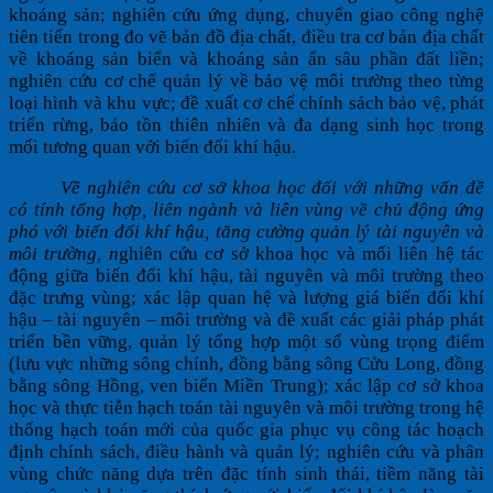
khoáng sản; nghiên cứu ứng dụng, chuyển giao công nghệ
tiên tiến trong đo vẽ bản đồ địa chất, điều tra cơ bản địa chất
về khoáng sản biển và khoáng sản ẩn sâu phần đất liền;
nghiên cứu cơ chế quản lý về bảo vệ môi trường theo từng
loại hình và khu vực; đề xuất cơ chế chính sách bảo vệ, phát
triển rừng, bảo tồn thiên nhiên và đa dạng sinh học trong
mối tương quan với biến đổi khí hậu.
Về nghiên cứu cơ sở khoa học đối với những vấn đề
có tính tổng hợp, liên ngành và liên vùng về chủ động ứng
phó với biến đổi khí hậu, tăng cường quản lý tài nguyên và
môi trường, n
ghiên cứu cơ sở khoa học và mối liên hệ tác
động giữa biến đổi khí hậu, tài nguyên và môi trường theo
đặc trưng vùng; xác lập quan hệ và lượng giá biến đổi khí
hậu – tài nguyên – môi trường và đề xuất các giải pháp phát
triển bền vững, quản lý tổng hợp một số vùng trọng điểm
(lưu vực những sông chính, đồng bằng sông Cửu Long, đồng
bằng sông Hồng, ven biển Miền Trung); xác lập cơ sở khoa
học và thực tiễn hạch toán tài nguyên và môi trường trong hệ
thống hạch toán mới của quốc gia phục vụ công tác hoạch
định chính sách, điều hành và quản lý; nghiên cứu và phân
vùng chức năng dựa trên đặc tính sinh thái, tiềm năng tài