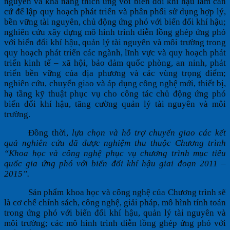
nguyên và khả năng thích ứng với biến đổi khí hậu làm căn
cứ để lập quy hoạch phát triển và phân phối sử dụng hợp lý,
bền vững tài nguyên, chủ động ứng phó với biến đổi khí hậu;
nghiên cứu xây dựng mô hình trình diễn lồng ghép ứng phó
với biến đổi khí hậu, quản lý tài nguyên và môi trường trong
quy hoạch phát triển các ngành, lĩnh vực và quy hoạch phát
triển kinh tế – xã hội, bảo đảm quốc phòng, an ninh, phát
triển bền vững của địa phương và các vùng trọng điểm;
nghiên cứu, chuyển giao và áp dụng công nghệ mới, thiết bị,
hạ tầng kỹ thuật phục vụ cho công tác chủ động ứng phó
biến đổi khí hậu, tăng cường quản lý tài nguyên và môi
trường.
Đồng thời,
lựa chọn và hỗ trợ chuyển giao các kết
quả nghiên cứu đã được nghiệm thu thuộc Chương trình
“Khoa học và công nghệ phục vụ chương trình mục tiêu
quốc gia ứng phó với biến đổi khí hậu giai đoạn 2011 –
2015”.
Sản phẩm khoa học và công nghệ của Chương trình sẽ
là c
ơ
ch
ế
chính sách, công ngh
ệ
, gi
ả
i pháp, mô hình
tính toán
trong ứng phó với biến đổi khí hậu, quản lý tài nguyên và
môi trường; các mô hình trình diễn lồng ghép ứng phó với