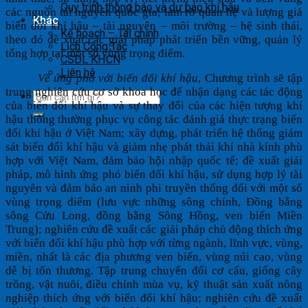
Quy trình thông báo và dự báo khí hậu
các nguồn tài nguyên quốc gia; làm rõ quan hệ và lượng giá
Khác
biến đổi khí hậu – tài nguyên – môi trường – hệ sinh thái,
Kế hoạch – Tài chính
theo đó đề xuất các giải pháp phát triển bền vững, quản lý
Lịch Công Tác
tổng hợp tại một số vùng trọng điểm.
CSDL KHCN
Liên hệ
Về ứng phó với biến đổi khí hậu
, Chương trình sẽ tập
trung nghiên cứu cơ sở khoa học để nhận dạng các tác động
của biến đổi khí hậu và sự thay đổi của các hiện tượng khí
hậu thông thường phục vụ công tác đánh giá thực trạng biến
đổi khí hậu ở Việt Nam; xây dựng, phát triển hệ thống giám
sát biến đổi khí hậu và giảm nhẹ phát thải khí nhà kính phù
hợp với Việt Nam, đảm bảo hội nhập quốc tế; đề xuất giải
pháp, mô hình ứng phó biến đổi khí hậu, sử dụng hợp lý tài
nguyên và đảm bảo an ninh phi truyền thống đối với một số
vùng trọng điểm (lưu vực những sông chính, Đồng bằng
sông Cửu Long, đồng bằng Sông Hồng, ven biển Miền
Trung); nghiên cứu đề xuất các giải pháp chủ động thích ứng
với biến đổi khí hậu phù hợp với từng ngành, lĩnh vực, vùng,
miền, nhất là các địa phương ven biển, vùng núi cao, vùng
dễ bị tổn thương. Tập trung chuyển đổi cơ cấu, giống cây
trồng, vật nuôi, điều chỉnh mùa vụ, kỹ thuật sản xuất nông
nghiệp thích ứng với biến đổi khí hậu; nghiên cứu đề xuất