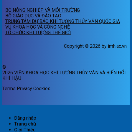
BỘ NÔNG NGHIỆP VÀ MÔI TRƯỜNG
BỘ GIÁO DỤC VÀ ĐÀO TẠO
TRUNG TÂM DỰ BÁO KHÍ TƯỢNG THỦY VĂN QUỐC GIA
VỤ KHOA HỌC VÀ CÔNG NGHỆ
TỔ CHỨC KHÍ TƯỢNG THẾ GIỚI
Copyright © 2026 by imh.ac.vn
©
2026 VIỆN KHOA HỌC KHÍ TƯỢNG THỦY VĂN VÀ BIẾN ĐỔI
KHÍ HẬU
Terms
Privacy
Cookies
Đăng nhập
Trang chủ
Giới Thiệu