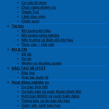
Cơ cấu tổ chức
Chức năng nhiệm vụ
Thành Tựu
Lãnh đạo viện
Chiến lược
Tin tức
Khí tượng khí hậu
Khí tượng nông nghiệp
Môi trường và Biến đổi khí hậu
Thủy văn – Hải văn
KH & CN
Đề tài
Dự án
Nhiệm vụ thường xuyên
ĐÀO TẠO VÀ HTQT
Đào tạo
Hợp tác quốc tế
Hoạt động nghiệp vụ
Dự báo thời tiết
Dự báo bão và xoáy thuận nhiệt đới
Kịch bản BĐKH và nước biển dâng
Thông báo và dự báo khí hậu
Giám sát, cảnh báo hạn