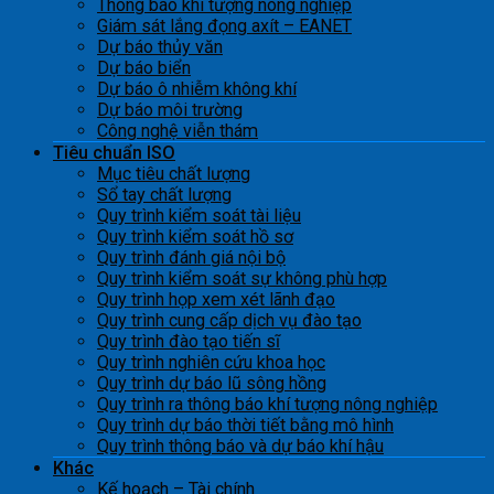
Thông báo khí tượng nông nghiệp
Giám sát lắng đọng axít – EANET
Dự báo thủy văn
Dự báo biển
Dự báo ô nhiễm không khí
Dự báo môi trường
Công nghệ viễn thám
Tiêu chuẩn ISO
Mục tiêu chất lượng
Sổ tay chất lượng
Quy trình kiểm soát tài liệu
Quy trình kiểm soát hồ sơ
Quy trình đánh giá nội bộ
Quy trình kiểm soát sự không phù hợp
Quy trình họp xem xét lãnh đạo
Quy trình cung cấp dịch vụ đào tạo
Quy trình đào tạo tiến sĩ
Quy trình nghiên cứu khoa học
Quy trình dự báo lũ sông hồng
Quy trình ra thông báo khí tượng nông nghiệp
Quy trình dự báo thời tiết bằng mô hình
Quy trình thông báo và dự báo khí hậu
Khác
Kế hoạch – Tài chính