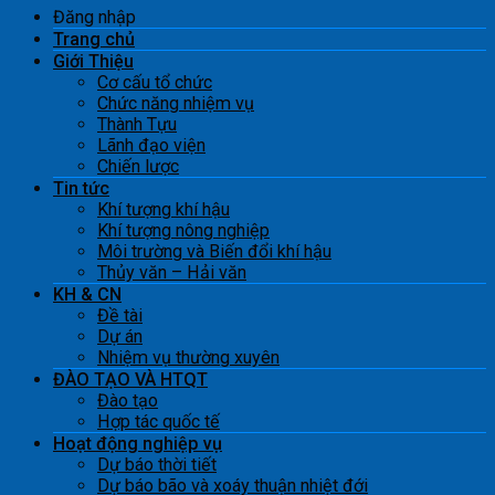
Đăng nhập
Trang chủ
Giới Thiệu
Cơ cấu tổ chức
Chức năng nhiệm vụ
Thành Tựu
Lãnh đạo viện
Chiến lược
Tin tức
Khí tượng khí hậu
Khí tượng nông nghiệp
Môi trường và Biến đổi khí hậu
Thủy văn – Hải văn
KH & CN
Đề tài
Dự án
Nhiệm vụ thường xuyên
ĐÀO TẠO VÀ HTQT
Đào tạo
Hợp tác quốc tế
Hoạt động nghiệp vụ
Dự báo thời tiết
Dự báo bão và xoáy thuận nhiệt đới