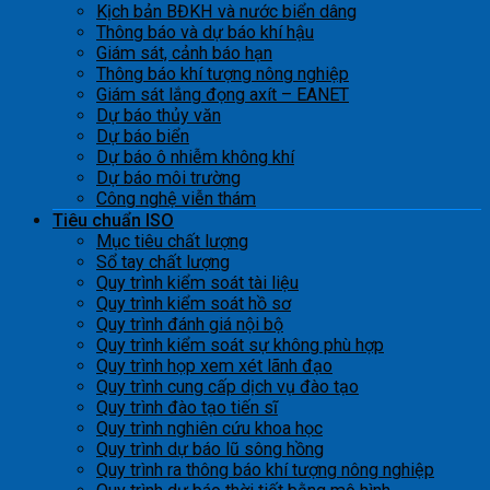
Kịch bản BĐKH và nước biển dâng
Thông báo và dự báo khí hậu
Giám sát, cảnh báo hạn
Thông báo khí tượng nông nghiệp
Giám sát lắng đọng axít – EANET
Dự báo thủy văn
Dự báo biển
Dự báo ô nhiễm không khí
Dự báo môi trường
Công nghệ viễn thám
Tiêu chuẩn ISO
Mục tiêu chất lượng
Sổ tay chất lượng
Quy trình kiểm soát tài liệu
Quy trình kiểm soát hồ sơ
Quy trình đánh giá nội bộ
Quy trình kiểm soát sự không phù hợp
Quy trình họp xem xét lãnh đạo
Quy trình cung cấp dịch vụ đào tạo
Quy trình đào tạo tiến sĩ
Quy trình nghiên cứu khoa học
Quy trình dự báo lũ sông hồng
Quy trình ra thông báo khí tượng nông nghiệp