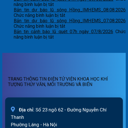
ở
tin
năng bình luận bị tắt
Bản
dự
Bản tin dự báo lũ sông Hồng_IMHEMS_08.08.2026
tin
báo
ở
Chức năng bình luận bị tắt
cảnh
lũ
Bản
Bản tin dự báo lũ sông Hồng_IMHEMS_07.08.2026
báo
sông
tin
ở
Chức năng bình luận bị tắt
lũ
Hồng_IMHEMS_09.08.2026
dự
Bản
Bản tin cảnh báo lũ quét 07h ngày 07/8/2026
Chức
quét
ở
báo
tin
năng bình luận bị tắt
01h
Bản
lũ
dự
ngày
tin
sông
báo
09/08/2026
cảnh
Hồng_IMHEMS_08.08.2026
lũ
báo
sông
lũ
Hồng_IMHEMS_07.08.2026
quét
07h
TRANG THÔNG TIN ĐIỆN TỬ VIỆN KHOA HỌC KHÍ
ngày
TƯỢNG THỦY VĂN, MÔI TRƯỜNG VÀ BIỂN
07/8/2026
Địa chỉ:
Số 23 ngõ 62 - Đường Nguyễn Chí
Thanh
Phường Láng - Hà Nội