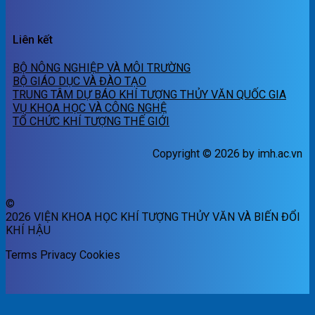
Liên kết
BỘ NÔNG NGHIỆP VÀ MÔI TRƯỜNG
BỘ GIÁO DỤC VÀ ĐÀO TẠO
TRUNG TÂM DỰ BÁO KHÍ TƯỢNG THỦY VĂN QUỐC GIA
VỤ KHOA HỌC VÀ CÔNG NGHỆ
TỔ CHỨC KHÍ TƯỢNG THẾ GIỚI
Copyright © 2026 by imh.ac.vn
©
2026 VIỆN KHOA HỌC KHÍ TƯỢNG THỦY VĂN VÀ BIẾN ĐỔI
KHÍ HẬU
Terms
Privacy
Cookies