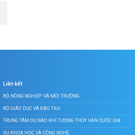
Liên kết
BỘ NÔNG NGHIỆP VÀ MÔI TRƯỜNG
BỘ GIÁO DỤC VÀ ĐÀO TẠO
TRUNG TÂM DỰ BÁO KHÍ TƯỢNG THỦY VĂN QUỐC GIA
VỤ KHOA HỌC VÀ CÔNG NGHỆ