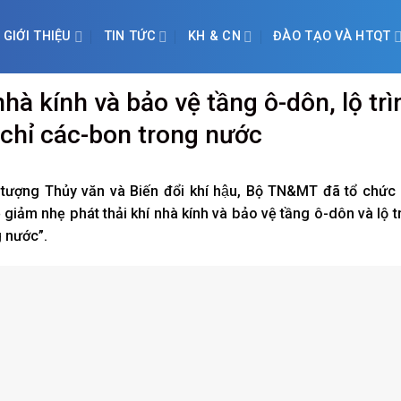
GIỚI THIỆU
TIN TỨC
KH & CN
ĐÀO TẠO VÀ HTQT
hà kính và bảo vệ tầng ô-dôn, lộ trì
n chỉ các-bon trong nước
 tượng Thủy văn và Biến đổi khí hậu, Bộ TN&MT đã tổ chức
 giảm nhẹ phát thải khí nhà kính và bảo vệ tầng ô-dôn và lộ t
g nước”.