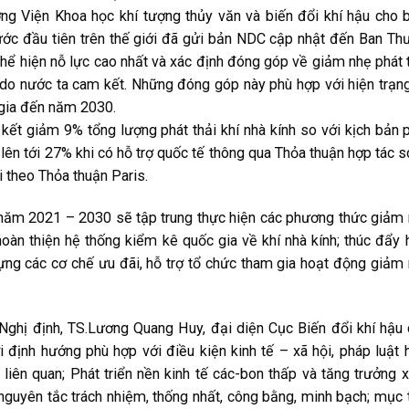
g Viện Khoa học khí tượng thủy văn và biến đổi khí hậu cho b
ước đầu tiên trên thế giới đã gửi bản NDC cập nhật đến Ban Th
ể hiện nỗ lực cao nhất và xác định đóng góp về giảm nhẹ phát 
ậu do nước ta cam kết. Những đóng góp này phù hợp với hiện trạn
c gia đến năm 2030.
kết giảm 9% tổng lượng phát thải khí nhà kính so với kịch bản 
lên tới 27% khi có hỗ trợ quốc tế thông qua Thỏa thuận hợp tác 
 theo Thỏa thuận Paris.
năm 2021 – 2030 sẽ tập trung thực hiện các phương thức giảm
 hoàn thiện hệ thống kiểm kê quốc gia về khí nhà kính; thúc đẩy 
dựng các cơ chế ưu đãi, hỗ trợ tổ chức tham gia hoạt động giảm
 Nghị định, TS.Lương Quang Huy, đại diện Cục Biến đổi khí hậu
 định hướng phù hợp với điều kiện kinh tế – xã hội, pháp luật 
liên quan; Phát triển nền kinh tế các-bon thấp và tăng trưởng 
o nguyên tắc trách nhiệm, thống nhất, công bằng, minh bạch; mục 