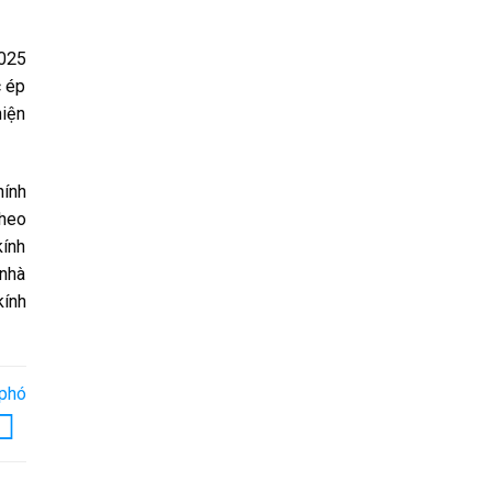
2025
c ép
hiện
hính
theo
kính
 nhà
kính
 phó