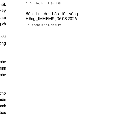
báo
07/8/2026
ở
Chức năng bình luận bị tắt
iết,
lũ
Bản
quét
ư ký
tin
Bản tin dự báo lũ sông
01h
thải
cảnh
Hồng_IMHEMS_06.08.2026
ngày
báo
g và
07/8/2026
ở
Chức năng bình luận bị tắt
lũ
Bản
quét
tin
19h
phát
dự
ngày
song
báo
06/8/2026
lũ
sông
Hồng_IMHEMS_06.08.2026
 nhẹ
hình
 nhẹ
 cho
hiện
xanh
tiêu