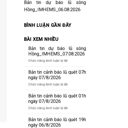
Bản tin dự báo lũ sông
Hồng_IMHEMS_06.08.2026
BÌNH LUẬN GẦN ĐÂY
BÀI XEM NHIỀU
Bản tin dự báo lũ sông
Hồng_IMHEMS_07.08.2026
ở
Chức năng bình luận bị tắt
Bản
tin
Bản tin cảnh báo lũ quét 07h
dự
ngày 07/8/2026
báo
ở
Chức năng bình luận bị tắt
lũ
Bản
sông
tin
Bản tin cảnh báo lũ quét 01h
Hồng_IMHEMS_07.08.2026
cảnh
ngày 07/8/2026
báo
ở
Chức năng bình luận bị tắt
lũ
Bản
quét
tin
Bản tin cảnh báo lũ quét 19h
07h
cảnh
ngày 06/8/2026
ngày