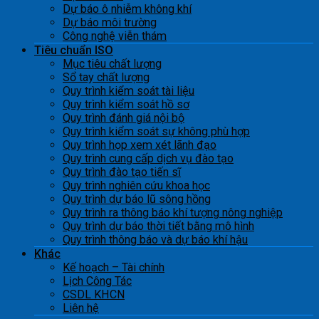
Dự báo ô nhiễm không khí
Dự báo môi trường
Công nghệ viễn thám
Tiêu chuẩn ISO
Mục tiêu chất lượng
Sổ tay chất lượng
Quy trình kiểm soát tài liệu
Quy trình kiểm soát hồ sơ
Quy trình đánh giá nội bộ
Quy trình kiểm soát sự không phù hợp
Quy trình họp xem xét lãnh đạo
Quy trình cung cấp dịch vụ đào tạo
Quy trình đào tạo tiến sĩ
Quy trình nghiên cứu khoa học
Quy trình dự báo lũ sông hồng
Quy trình ra thông báo khí tượng nông nghiệp
Quy trình dự báo thời tiết bằng mô hình
Quy trình thông báo và dự báo khí hậu
Khác
Kế hoạch – Tài chính
Lịch Công Tác
CSDL KHCN
Liên hệ