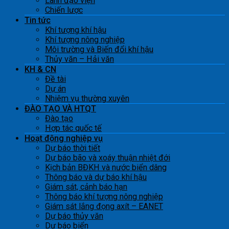
Lãnh đạo viện
Chiến lược
Tin tức
Khí tượng khí hậu
Khí tượng nông nghiệp
Môi trường và Biến đổi khí hậu
Thủy văn – Hải văn
KH & CN
Đề tài
Dự án
Nhiệm vụ thường xuyên
ĐÀO TẠO VÀ HTQT
Đào tạo
Hợp tác quốc tế
Hoạt động nghiệp vụ
Dự báo thời tiết
Dự báo bão và xoáy thuận nhiệt đới
Kịch bản BĐKH và nước biển dâng
Thông báo và dự báo khí hậu
Giám sát, cảnh báo hạn
Thông báo khí tượng nông nghiệp
Giám sát lắng đọng axít – EANET
Dự báo thủy văn
Dự báo biển