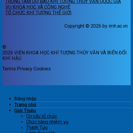
TRUNG TÂM DỰ BÁO KHÍ TƯỢNG THỦY VĂN QUỐC GIA
VỤ KHOA HỌC VÀ CÔNG NGHỆ
TỔ CHỨC KHÍ TƯỢNG THẾ GIỚI
Copyright © 2026 by imh.ac.vn
©
2026 VIỆN KHOA HỌC KHÍ TƯỢNG THỦY VĂN VÀ BIẾN ĐỔI
KHÍ HẬU
Terms
Privacy
Cookies
Đăng nhập
Trang chủ
Giới Thiệu
Cơ cấu tổ chức
Chức năng nhiệm vụ
Thành Tựu