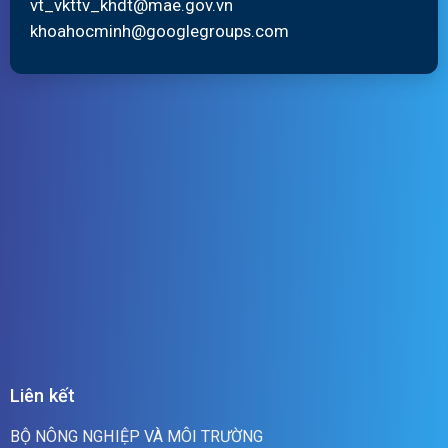
vt_vkttv_khdt@mae.gov.vn
khoahocminh@googlegroups.com
Liên kết
BỘ NÔNG NGHIỆP VÀ MÔI TRƯỜNG