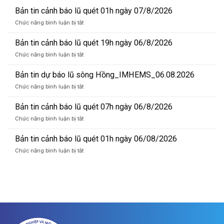
Bản tin cảnh báo lũ quét 01h ngày 07/8/2026
ở
Chức năng bình luận bị tắt
Bản
tin
Bản tin cảnh báo lũ quét 19h ngày 06/8/2026
cảnh
ở
Chức năng bình luận bị tắt
báo
Bản
lũ
tin
Bản tin dự báo lũ sông Hồng_IMHEMS_06.08.2026
quét
cảnh
01h
ở
Chức năng bình luận bị tắt
báo
ngày
Bản
lũ
07/8/2026
tin
Bản tin cảnh báo lũ quét 07h ngày 06/8/2026
quét
dự
19h
ở
Chức năng bình luận bị tắt
báo
ngày
Bản
lũ
06/8/2026
tin
Bản tin cảnh báo lũ quét 01h ngày 06/08/2026
sông
cảnh
Hồng_IMHEMS_06.08.2026
ở
Chức năng bình luận bị tắt
báo
Bản
lũ
tin
quét
cảnh
07h
báo
ngày
lũ
06/8/2026
quét
01h
ngày