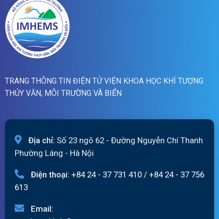
06/08/2026
TRANG THÔNG TIN ĐIỆN TỬ VIỆN KHOA HỌC KHÍ TƯỢNG
THỦY VĂN, MÔI TRƯỜNG VÀ BIỂN
Địa chỉ:
Số 23 ngõ 62 - Đường Nguyễn Chí Thanh
Phường Láng - Hà Nội
Điện thoại:
+84 24 - 37 731 410
/
+84 24 - 37 756
613
Email: