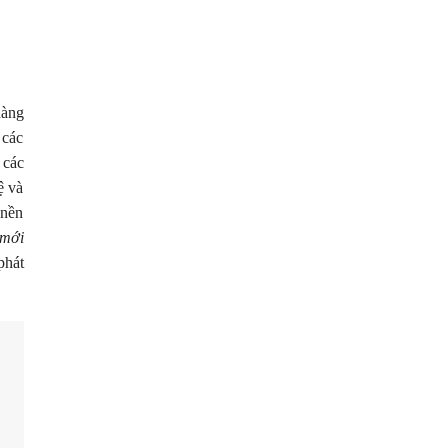
hàng
 các
 các
ệ và
 nền
 mới
phát