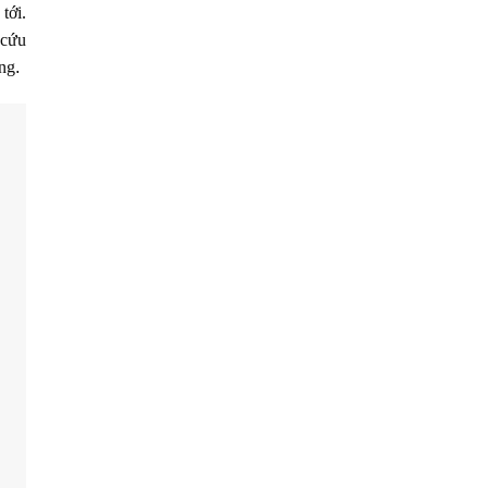
tới.
 cứu
êng
.