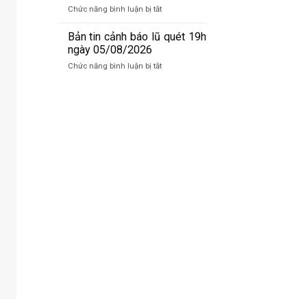
báo
ở
Chức năng bình luận bị tắt
lũ
Bản
quét
tin
Bản tin cảnh báo lũ quét 19h
07h
cảnh
ngày 05/08/2026
ngày
báo
06/8/2026
ở
Chức năng bình luận bị tắt
lũ
Bản
quét
tin
01h
cảnh
ngày
báo
06/08/2026
lũ
quét
19h
ngày
05/08/2026