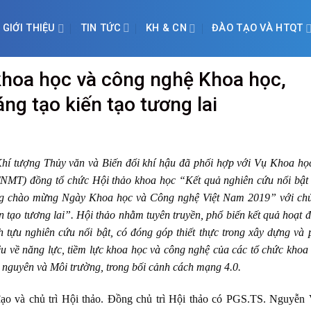
TIN TỨC
GIỚI THIỆU
KH & CN
ĐÀO TẠO VÀ HTQT
khoa học và công nghệ Khoa học,
ng tạo kiến tạo tương lai
Khí tượng Thủy văn và Biến đổi khí hậu đã phối hợp với Vụ Khoa họ
NMT) đồng tổ chức Hội thảo khoa học “Kết quả nghiên cứu nổi bật
ờng chào mừng Ngày Khoa học và Công nghệ Việt Nam 2019” với ch
 tạo tương lai”. Hội thảo nhằm tuyên truyền, phổ biến kết quả hoạt 
h tựu nghiên cứu nổi bật, có đóng góp thiết thực trong xây dựng và 
iệu về năng lực, tiềm lực khoa học và công nghệ của các tổ chức khoa
 nguyên và Môi trường, trong bối cảnh cách mạng 4.0.
ạo và chủ trì Hội thảo. Đồng chủ trì Hội thảo có PGS.TS. Nguyễn