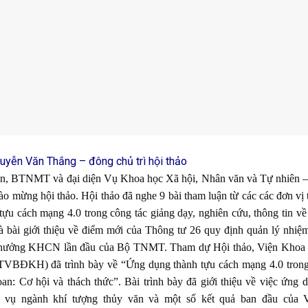
uyễn Văn Thắng – đông chủ trì hội thảo
n, BTNMT và đại diện Vụ Khoa học Xã hội, Nhân văn và Tự nhiên 
o mừng hội thảo. Hội thảo đã nghe 9 bài tham luận từ các các đơn vị 
 cách mạng 4.0 trong công tác giảng dạy, nghiên cứu, thông tin về
và bài giới thiệu về điểm mới của Thông tư 26 quy định quản lý nhiệ
thưởng KHCN lần đầu của Bộ TNMT. Tham dự Hội thảo, Viện Khoa
TVBĐKH) đã trình bày về “Ứng dụng thành tựu cách mạng 4.0 tron
đoan: Cơ hội và thách thức”. Bài trình bày đã giới thiệu về việc ứng 
ục vụ ngành khí tượng thủy văn và một số kết quả ban đầu của 