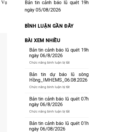
Bản tin cảnh báo lũ quét 19h
g Vụ
ngày 05/08/2026
BÌNH LUẬN GẦN ĐÂY
BÀI XEM NHIỀU
Bản tin cảnh báo lũ quét 19h
ngày 06/8/2026
ở
Chức năng bình luận bị tắt
Bản
tin
Bản tin dự báo lũ sông
cảnh
Hồng_IMHEMS_06.08.2026
báo
ở
Chức năng bình luận bị tắt
lũ
Bản
quét
tin
Bản tin cảnh báo lũ quét 07h
19h
dự
ngày 06/8/2026
ngày
báo
06/8/2026
ở
Chức năng bình luận bị tắt
lũ
Bản
sông
tin
Bản tin cảnh báo lũ quét 01h
Hồng_IMHEMS_06.08.2026
cảnh
ngày 06/08/2026