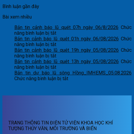
Bình luận gần đây
Bài xem nhiều
Bản tin cảnh báo lũ quét 07h ngày 06/8/2026
Chức
ở
năng bình luận bị tắt
Bản
Bản tin cảnh báo lũ quét 01h ngày 06/08/2026
Chức
tin
ở
năng bình luận bị tắt
cảnh
Bản
Bản tin cảnh báo lũ quét 19h ngày 05/08/2026
Chức
báo
tin
ở
năng bình luận bị tắt
lũ
cảnh
Bản
Bản tin cảnh báo lũ quét 13h ngày 05/08/2026
Chức
quét
báo
tin
ở
năng bình luận bị tắt
07h
lũ
cảnh
Bản
Bản tin dự báo lũ sông Hồng_IMHEMS_05.08.2026
ngày
quét
báo
tin
ở
Chức năng bình luận bị tắt
06/8/2026
01h
lũ
cảnh
Bản
ngày
quét
báo
tin
06/08/2026
19h
lũ
dự
ngày
quét
báo
05/08/2026
13h
lũ
ngày
sông
05/08/2026
Hồng_IMHEMS_05.08.2026
TRANG THÔNG TIN ĐIỆN TỬ VIỆN KHOA HỌC KHÍ
TƯỢNG THỦY VĂN, MÔI TRƯỜNG VÀ BIỂN