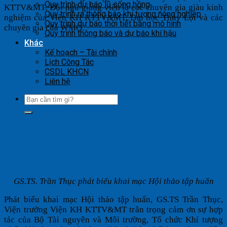
Quy trình dự báo lũ sông hồng
KTTV&MT. Đội ngũ giảng viên là các chuyên gia giàu kinh
Quy trình ra thông báo khí tượng nông nghiệp
nghiệm của Viện KH KTTV&MT, Đại học Thủy Lợi và các
Quy trình dự báo thời tiết bằng mô hình
chuyên gia của WMO.
Quy trình thông báo và dự báo khí hậu
Khác
Kế hoạch – Tài chính
Lịch Công Tác
CSDL KHCN
Liên hệ
GS.TS. Trần Thục phát biểu khai mạc Hội thảo tập huấn
Phát biểu khai mạc Hội thảo tập huấn, GS.TS Trần Thục,
Viện trưởng Viện KH KTTV&MT trân trọng cảm ơn sự hợp
tác của Bộ Tài nguyên và Môi trường, Tổ chức Khí tượng