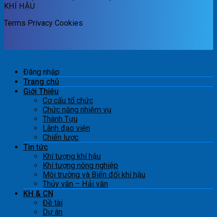
KHÍ HẬU
Terms
Privacy
Cookies
Đăng nhập
Trang chủ
Giới Thiệu
Cơ cấu tổ chức
Chức năng nhiệm vụ
Thành Tựu
Lãnh đạo viện
Chiến lược
Tin tức
Khí tượng khí hậu
Khí tượng nông nghiệp
Môi trường và Biến đổi khí hậu
Thủy văn – Hải văn
KH & CN
Đề tài
Dự án