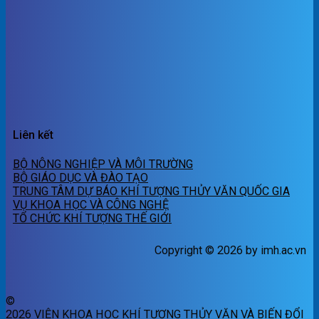
Liên kết
BỘ NÔNG NGHIỆP VÀ MÔI TRƯỜNG
BỘ GIÁO DỤC VÀ ĐÀO TẠO
TRUNG TÂM DỰ BÁO KHÍ TƯỢNG THỦY VĂN QUỐC GIA
VỤ KHOA HỌC VÀ CÔNG NGHỆ
TỔ CHỨC KHÍ TƯỢNG THẾ GIỚI
Copyright © 2026 by imh.ac.vn
©
2026 VIỆN KHOA HỌC KHÍ TƯỢNG THỦY VĂN VÀ BIẾN ĐỔI