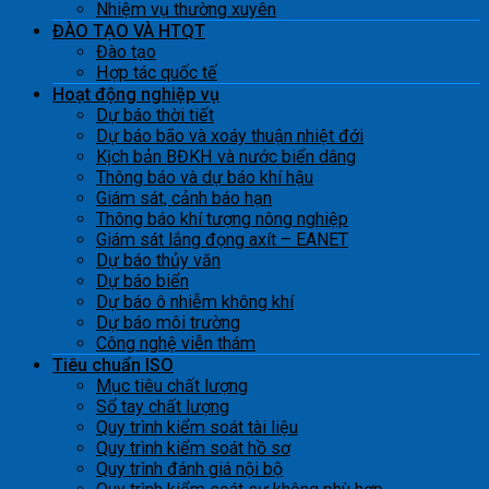
Nhiệm vụ thường xuyên
ĐÀO TẠO VÀ HTQT
Đào tạo
Hợp tác quốc tế
Hoạt động nghiệp vụ
Dự báo thời tiết
Dự báo bão và xoáy thuận nhiệt đới
Kịch bản BĐKH và nước biển dâng
Thông báo và dự báo khí hậu
Giám sát, cảnh báo hạn
Thông báo khí tượng nông nghiệp
Giám sát lắng đọng axít – EANET
Dự báo thủy văn
Dự báo biển
Dự báo ô nhiễm không khí
Dự báo môi trường
Công nghệ viễn thám
Tiêu chuẩn ISO
Mục tiêu chất lượng
Sổ tay chất lượng
Quy trình kiểm soát tài liệu
Quy trình kiểm soát hồ sơ
Quy trình đánh giá nội bộ