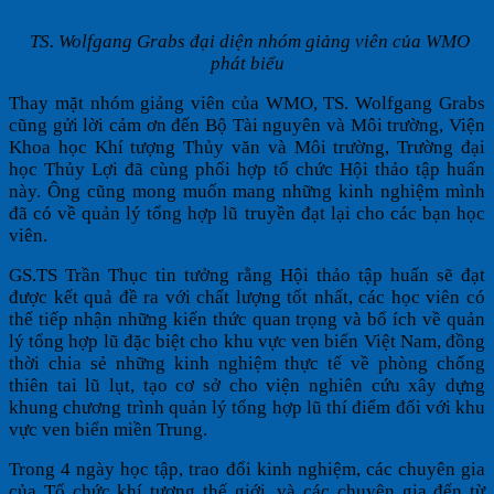
TS. Wolfgang Grabs đại diện nhóm giảng viên của WMO
phát biểu
Thay mặt nhóm giảng viên của WMO, TS. Wolfgang Grabs
cũng gửi lời cảm ơn đến Bộ Tài nguyên và Môi trường, Viện
Khoa học Khí tượng Thủy văn và Môi trường, Trường đại
học Thủy Lợi đã cùng phối hợp tổ chức Hội thảo tập huấn
này. Ông cũng mong muốn mang những kinh nghiệm mình
đã có về quản lý tổng hợp lũ truyền đạt lại cho các bạn học
viên.
GS.TS Trần Thục tin tưởng rằng Hội thảo tập huấn sẽ đạt
được kết quả đề ra với chất lượng tốt nhất, các học viên có
thể tiếp nhận những kiến thức quan trọng và bổ ích về quản
lý tổng hợp lũ đặc biệt cho khu vực ven biển Việt Nam, đồng
thời chia sẻ những kinh nghiệm thực tế về phòng chống
thiên tai lũ lụt, tạo cơ sở cho viện nghiên cứu xây dựng
khung chương trình quản lý tổng hợp lũ thí điểm đối với khu
vực ven biển miền Trung.
Trong 4 ngày học tập, trao đổi kinh nghiệm, các chuyên gia
của Tổ chức khí tượng thế giới, và các chuyên gia đến từ