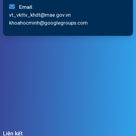
Email:
vt_vkttv_khdt@mae.gov.vn
khoahocminh@googlegroups.com
Liên kết