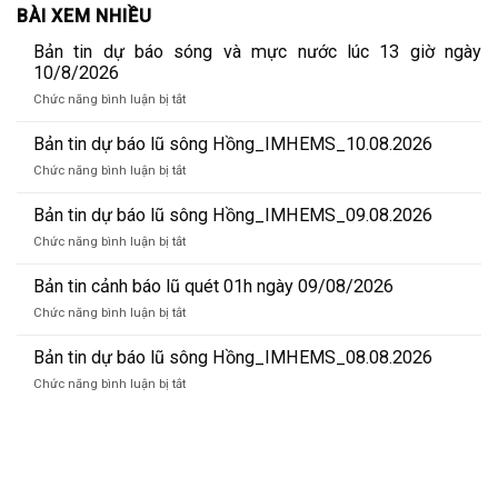
BÀI XEM NHIỀU
Bản tin dự báo sóng và mực nước lúc 13 giờ ngày
10/8/2026
ở
Chức năng bình luận bị tắt
Bản
tin
Bản tin dự báo lũ sông Hồng_IMHEMS_10.08.2026
dự
ở
Chức năng bình luận bị tắt
báo
Bản
sóng
tin
Bản tin dự báo lũ sông Hồng_IMHEMS_09.08.2026
và
dự
mực
ở
Chức năng bình luận bị tắt
báo
nước
Bản
lũ
lúc
tin
Bản tin cảnh báo lũ quét 01h ngày 09/08/2026
sông
13
dự
Hồng_IMHEMS_10.08.2026
ở
Chức năng bình luận bị tắt
giờ
báo
Bản
ngày
lũ
tin
Bản tin dự báo lũ sông Hồng_IMHEMS_08.08.2026
10/8/2026
sông
cảnh
Hồng_IMHEMS_09.08.2026
ở
Chức năng bình luận bị tắt
báo
Bản
lũ
tin
quét
dự
01h
báo
ngày
lũ
09/08/2026