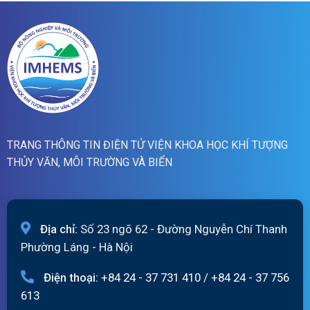
sông
Hồng_IMHEMS_08.08.2026
TRANG THÔNG TIN ĐIỆN TỬ VIỆN KHOA HỌC KHÍ TƯỢNG
THỦY VĂN, MÔI TRƯỜNG VÀ BIỂN
Địa chỉ:
Số 23 ngõ 62 - Đường Nguyễn Chí Thanh
Phường Láng - Hà Nội
Điện thoại:
+84 24 - 37 731 410
/
+84 24 - 37 756
613