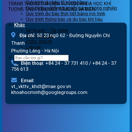
Quy trình dự báo lũ sông hồng
TRANG THÔNG TIN ĐIỆN TỬ VIỆN KHOA HỌC KHÍ
Quy trình ra thông báo khí tượng nông nghiệp
TƯỢNG THỦY VĂN, MÔI TRƯỜNG VÀ BIỂN
Quy trình dự báo thời tiết bằng mô hình
Quy trình thông báo và dự báo khí hậu
Khác
Kế hoạch – Tài chính
Địa chỉ:
Số 23 ngõ 62 - Đường Nguyễn Chí
Lịch Công Tác
CSDL KHCN
Thanh
Liên hệ
Phường Láng - Hà Nội
Điện thoại:
+84 24 - 37 731 410
/
+84 24 - 37
756 613
Email:
vt_vkttv_khdt@mae.gov.vn
khoahocminh@googlegroups.com