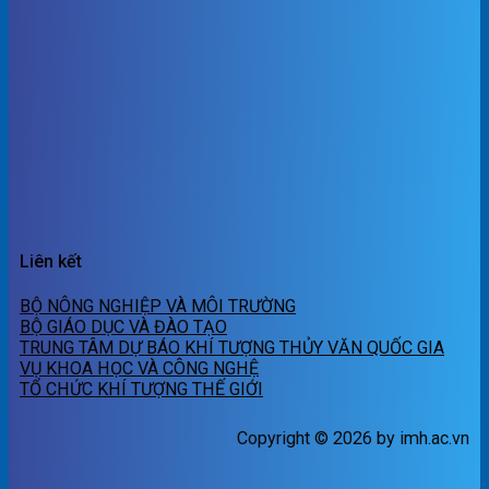
Liên kết
BỘ NÔNG NGHIỆP VÀ MÔI TRƯỜNG
BỘ GIÁO DỤC VÀ ĐÀO TẠO
TRUNG TÂM DỰ BÁO KHÍ TƯỢNG THỦY VĂN QUỐC GIA
VỤ KHOA HỌC VÀ CÔNG NGHỆ
TỔ CHỨC KHÍ TƯỢNG THẾ GIỚI
Copyright © 2026 by imh.ac.vn