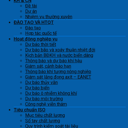
KH & CN
Đề tài
Dự án
Nhiệm vụ thường xuyên
ĐÀO TẠO VÀ HTQT
Đào tạo
Hợp tác quốc tế
Hoạt động nghiệp vụ
Dự báo thời tiết
Dự báo bão và xoáy thuận nhiệt đới
Kịch bản BĐKH và nước biển dâng
Thông báo và dự báo khí hậu
Giám sát, cảnh báo hạn
Thông báo khí tượng nông nghiệp
Giám sát lắng đọng axít – EANET
Dự báo thủy văn
Dự báo biển
Dự báo ô nhiễm không khí
Dự báo môi trường
Công nghệ viễn thám
Tiêu chuẩn ISO
Mục tiêu chất lượng
Sổ tay chất lượng
Quy trình kiểm soát tài liệu