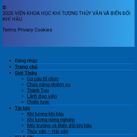
©
2026 VIỆN KHOA HỌC KHÍ TƯỢNG THỦY VĂN VÀ BIẾN ĐỔI
KHÍ HẬU
Terms
Privacy
Cookies
Đăng nhập
Trang chủ
Giới Thiệu
Cơ cấu tổ chức
Chức năng nhiệm vụ
Thành Tựu
Lãnh đạo viện
Chiến lược
Tin tức
Khí tượng khí hậu
Khí tượng nông nghiệp
Môi trường và Biến đổi khí hậu
Thủy văn – Hải văn