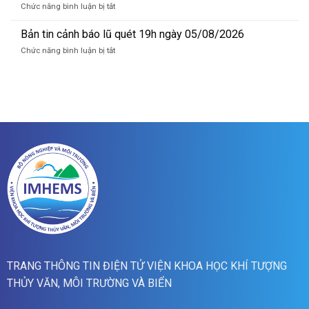
Hồng_IMHEMS_06.08.2026
ở
Chức năng bình luận bị tắt
báo
Bản
lũ
tin
Bản tin cảnh báo lũ quét 19h ngày 05/08/2026
quét
cảnh
07h
ở
Chức năng bình luận bị tắt
báo
ngày
Bản
lũ
06/8/2026
tin
quét
cảnh
01h
báo
ngày
lũ
06/08/2026
quét
19h
ngày
05/08/2026
TRANG THÔNG TIN ĐIỆN TỬ VIỆN KHOA HỌC KHÍ TƯỢNG
THỦY VĂN, MÔI TRƯỜNG VÀ BIỂN