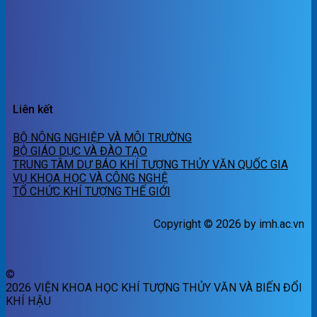
Liên kết
BỘ NÔNG NGHIỆP VÀ MÔI TRƯỜNG
BỘ GIÁO DỤC VÀ ĐÀO TẠO
TRUNG TÂM DỰ BÁO KHÍ TƯỢNG THỦY VĂN QUỐC GIA
VỤ KHOA HỌC VÀ CÔNG NGHỆ
TỔ CHỨC KHÍ TƯỢNG THẾ GIỚI
Copyright © 2026 by imh.ac.vn
©
2026 VIỆN KHOA HỌC KHÍ TƯỢNG THỦY VĂN VÀ BIẾN ĐỔI
KHÍ HẬU