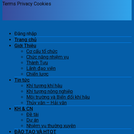
Terms
Privacy
Cookies
Đăng nhập
Trang chủ
Giới Thiệu
Cơ cấu tổ chức
Chức năng nhiệm vụ
Thành Tựu
Lãnh đạo viện
Chiến lược
Tin tức
Khí tượng khí hậu
Khí tượng nông nghiệp
Môi trường và Biến đổi khí hậu
Thủy văn – Hải văn
KH & CN
Đề tài
Dự án
Nhiệm vụ thường xuyên
ĐÀO TẠO VÀ HTQT