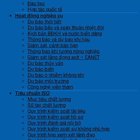
Đào tạo
Hợp tác quốc tế
Hoạt động nghiệp vụ
Dự báo thời tiết
Dự báo bão và xoáy thuận nhiệt đới
Kịch bản BĐKH và nước biển dâng
Thông báo và dự báo khí hậu
Giám sát, cảnh báo hạn
Thông báo khí tượng nông nghiệp
Giám sát lắng đọng axít – EANET
Dự báo thủy văn
Dự báo biển
Dự báo ô nhiễm không khí
Dự báo môi trường
Công nghệ viễn thám
Tiêu chuẩn ISO
Mục tiêu chất lượng
Sổ tay chất lượng
Quy trình kiểm soát tài liệu
Quy trình kiểm soát hồ sơ
Quy trình đánh giá nội bộ
Quy trình kiểm soát sự không phù hợp
Quy trình họp xem xét lãnh đạo