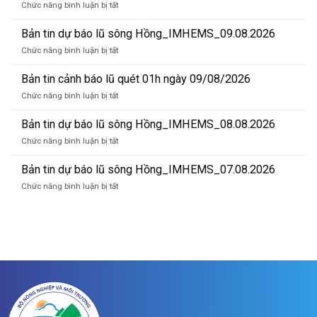
ở
Chức năng bình luận bị tắt
Bản
tin
Bản tin dự báo lũ sông Hồng_IMHEMS_09.08.2026
dự
ở
Chức năng bình luận bị tắt
báo
Bản
lũ
tin
Bản tin cảnh báo lũ quét 01h ngày 09/08/2026
sông
dự
Hồng_IMHEMS_10.08.2026
ở
Chức năng bình luận bị tắt
báo
Bản
lũ
tin
Bản tin dự báo lũ sông Hồng_IMHEMS_08.08.2026
sông
cảnh
Hồng_IMHEMS_09.08.2026
ở
Chức năng bình luận bị tắt
báo
Bản
lũ
tin
Bản tin dự báo lũ sông Hồng_IMHEMS_07.08.2026
quét
dự
01h
ở
Chức năng bình luận bị tắt
báo
ngày
Bản
lũ
09/08/2026
tin
sông
dự
Hồng_IMHEMS_08.08.2026
báo
lũ
sông
Hồng_IMHEMS_07.08.2026