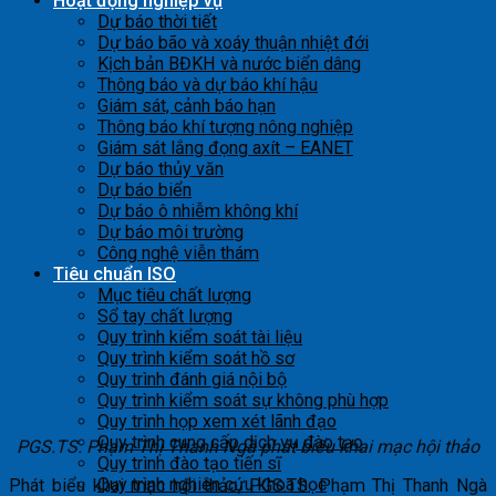
Hoạt động nghiệp vụ
Dự báo thời tiết
Dự báo bão và xoáy thuận nhiệt đới
Kịch bản BĐKH và nước biển dâng
Thông báo và dự báo khí hậu
Giám sát, cảnh báo hạn
Thông báo khí tượng nông nghiệp
Giám sát lắng đọng axít – EANET
Dự báo thủy văn
Dự báo biển
Dự báo ô nhiễm không khí
Dự báo môi trường
Công nghệ viễn thám
Tiêu chuẩn ISO
Mục tiêu chất lượng
Sổ tay chất lượng
Quy trình kiểm soát tài liệu
Quy trình kiểm soát hồ sơ
Quy trình đánh giá nội bộ
Quy trình kiểm soát sự không phù hợp
Quy trình họp xem xét lãnh đạo
Quy trình cung cấp dịch vụ đào tạo
PGS.TS. Phạm Thị Thanh Ngà phát biểu khai mạc hội thảo
Quy trình đào tạo tiến sĩ
Quy trình nghiên cứu khoa học
Phát biểu khai mạc hội thảo, PGS.TS. Phạm Thị Thanh Ngà