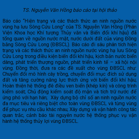
TS. Nguyễn Văn Hồng báo cáo tại hội thảo
Báo cáo “Hiện trạng và các thách thức an ninh nguồn nước
vùng hạ lưu Sông Cửu Long” của TS. Nguyễn Văn Hồng (Phân
Viện Khoa học Khí tượng Thủy văn và Biến đổi khí hậu) đã
tổng quan về nguồn nước mặt, nước dưới đất của vùng Đồng
bằng Sông Cửu Long (ĐBSCL). Báo cáo đi sâu phân tích hiện
trạng và các thách thức an ninh nguồn nước vùng hạ lưu Sông
Cửu Long trong điều kiện biến đổi khí hậu, kịch bản nước biển
dâng, phát triển thượng nguồn, phát triển kinh tế – xã hội nội
vùng. Đồng thời, đưa ra các đề xuất cho vùng ĐBSCL như:
Chuyển đổi mô hình cây trồng, chuyển đổi mục đích sử dụng
đất và tăng cường năng lực thích ứng với biến đổi khí hậu;
Hoàn thiện hệ thống đê điều ven biển (khép kín) và công trình
kiểm soát; Chủ động kiểm soát độ mặn và tích trữ nước để
ứng phó với hạn hán; Xây dựng bộ chỉ số an ninh nguồn nước
đa mục tiêu và riêng biệt cho toàn vùng ĐBSCL và từng vùng
để phục vụ nhu cầu khác nhau; Xây dựng và vận hành công tác
quan trắc, cảnh báo tài nguyên nước hệ thống phục vụ vận
hành hệ thống thủy lợi vùng ĐBSCL.