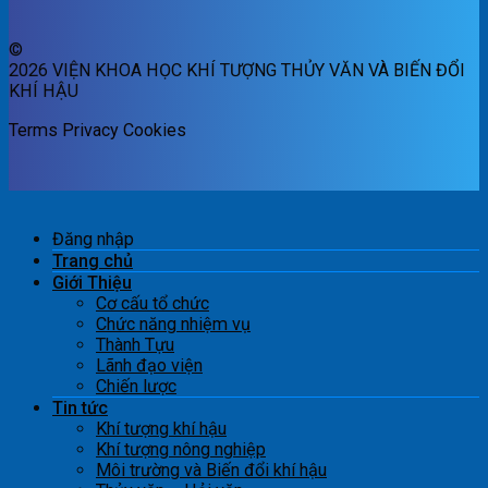
©
2026 VIỆN KHOA HỌC KHÍ TƯỢNG THỦY VĂN VÀ BIẾN ĐỔI
KHÍ HẬU
Terms
Privacy
Cookies
Đăng nhập
Trang chủ
Giới Thiệu
Cơ cấu tổ chức
Chức năng nhiệm vụ
Thành Tựu
Lãnh đạo viện
Chiến lược
Tin tức
Khí tượng khí hậu
Khí tượng nông nghiệp
Môi trường và Biến đổi khí hậu