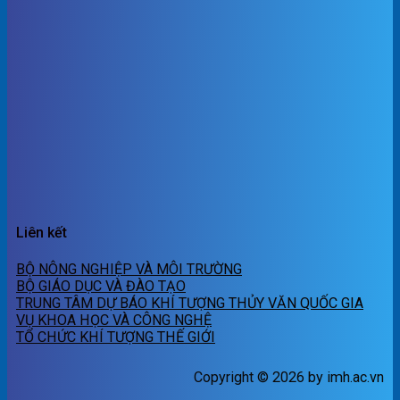
Liên kết
BỘ NÔNG NGHIỆP VÀ MÔI TRƯỜNG
BỘ GIÁO DỤC VÀ ĐÀO TẠO
TRUNG TÂM DỰ BÁO KHÍ TƯỢNG THỦY VĂN QUỐC GIA
VỤ KHOA HỌC VÀ CÔNG NGHỆ
TỔ CHỨC KHÍ TƯỢNG THẾ GIỚI
Copyright © 2026 by imh.ac.vn