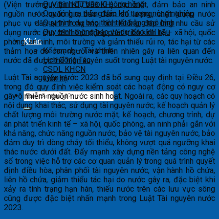
Quy trình dự báo lũ sông hồng
(Viện trưởng Viện KTTVBĐKH) cho biết, đảm bảo an ninh
Quy trình ra thông báo khí tượng nông nghiệp
nguồn nước quốc gia, bảo đảm số lượng, chất lượng nước
Quy trình dự báo thời tiết bằng mô hình
phục vụ dân sinh trong mọi tình huống, đáp ứng nhu cầu sử
Quy trình thông báo và dự báo khí hậu
dụng nước cho các hoạt động phát triển kinh tế – xã hội, quốc
Khác
phòng, an ninh, môi trường và giảm thiểu rủi ro, tác hại từ các
Kế hoạch – Tài chính
thảm họa do con người và thiên nhiên gây ra liên quan đến
Lịch Công Tác
nước đã được thể hiện xuyên suốt trong Luật tài nguyên nước.
CSDL KHCN
Luật Tài nguyên nước 2023 đã bổ sung quy định tại Điều 26,
Liên hệ
trong đó quy định việc kiểm soát các hoạt động có nguy cơ
gây ô nhiễm nguồn nước sinh hoạt. Ngoài ra, các quy hoạch có
nội dung khai thác, sử dụng tài nguyên nước; kế hoạch quản lý
chất lượng môi trường nước mặt; kế hoạch, chương trình, dự
án phát triển kinh tế – xã hội, quốc phòng, an ninh phải gắn với
khả năng, chức năng nguồn nước, bảo vệ tài nguyên nước, bảo
đảm duy trì dòng chảy tối thiểu, không vượt quá ngưỡng khai
thác nước dưới đất. Đẩy mạnh xây dựng nền tảng công nghệ
số trong việc hỗ trợ các cơ quan quản lý trong quá trình quyết
định điều hòa, phân phối tài nguyên nước, vận hành hồ chứa,
liên hồ chứa, giảm thiểu tác hại do nước gây ra, đặc biệt khi
xảy ra tình trạng hạn hán, thiếu nước trên các lưu vực sông
cũng được đặc biệt nhấn mạnh trong Luật Tài nguyên nước
2023.