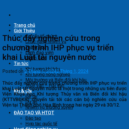
Skip
to
content
Trang chủ
Giới Thiệu
Thúc đẩy nghiên cứu trong
Cơ cấu tổ chức
Chức năng nhiệm vụ
chương trình IHP phục vụ triển
Thành Tựu
Lãnh đạo viện
khai Luật tài nguyên nước
Chiến lược
Tin tức
Khí tượng khí hậu
Posted on
2 Tháng 1, 2024
2 Tháng 1, 2024
Khí tượng nông nghiệp
Môi trường và Biến đổi khí hậu
Thúc đẩy nghiên cứu trong chương trình IHP phục vụ triển
Thủy văn – Hải văn
khai Luật tài nguyên nước là một trong những ưu tiên được
KH & CN
Viện Khoa học Khí tượng Thủy văn và Biến đổi khí hậu
Đề tài
(KTTVBĐKH) chuyển tải tới các cán bộ nghiên cứu của
Dự án
Viện tại Thành phố Hòa Bình trong hai ngày 29 và 30/12.
Nhiệm vụ thường xuyên
ĐÀO TẠO VÀ HTQT
Đào tạo
Hợp tác quốc tế