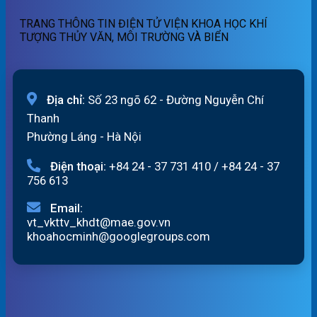
07h
TRANG THÔNG TIN ĐIỆN TỬ VIỆN KHOA HỌC KHÍ
ngày
TƯỢNG THỦY VĂN, MÔI TRƯỜNG VÀ BIỂN
07/8/2026
Địa chỉ:
Số 23 ngõ 62 - Đường Nguyễn Chí
Thanh
Phường Láng - Hà Nội
Điện thoại:
+84 24 - 37 731 410
/
+84 24 - 37
756 613
Email:
vt_vkttv_khdt@mae.gov.vn
khoahocminh@googlegroups.com