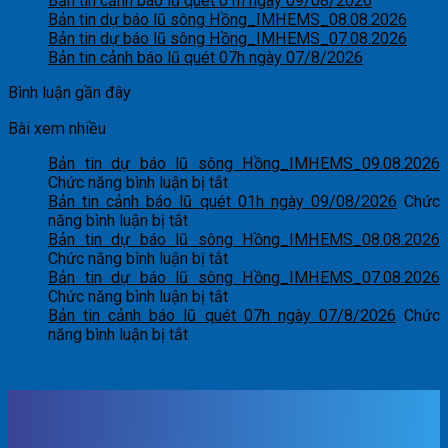
Bản tin cảnh báo lũ quét 01h ngày 09/08/2026
Bản tin dự báo lũ sông Hồng_IMHEMS_08.08.2026
Bản tin dự báo lũ sông Hồng_IMHEMS_07.08.2026
Bản tin cảnh báo lũ quét 07h ngày 07/8/2026
Bình luận gần đây
Bài xem nhiều
Bản tin dự báo lũ sông Hồng_IMHEMS_09.08.2026
ở
Chức năng bình luận bị tắt
Bản
Bản tin cảnh báo lũ quét 01h ngày 09/08/2026
Chức
ở
tin
năng bình luận bị tắt
Bản
dự
Bản tin dự báo lũ sông Hồng_IMHEMS_08.08.2026
tin
báo
ở
Chức năng bình luận bị tắt
cảnh
lũ
Bản
Bản tin dự báo lũ sông Hồng_IMHEMS_07.08.2026
báo
sông
tin
ở
Chức năng bình luận bị tắt
lũ
Hồng_IMHEMS_09.08.2026
dự
Bản
Bản tin cảnh báo lũ quét 07h ngày 07/8/2026
Chức
quét
ở
báo
tin
năng bình luận bị tắt
01h
Bản
lũ
dự
ngày
tin
sông
báo
09/08/2026
cảnh
Hồng_IMHEMS_08.08.2026
lũ
báo
sông
lũ
Hồng_IMHEMS_07.08.2026
quét