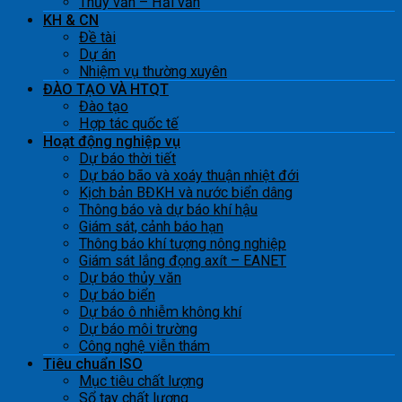
Thủy văn – Hải văn
KH & CN
Đề tài
Dự án
Nhiệm vụ thường xuyên
ĐÀO TẠO VÀ HTQT
Đào tạo
Hợp tác quốc tế
Hoạt động nghiệp vụ
Dự báo thời tiết
Dự báo bão và xoáy thuận nhiệt đới
Kịch bản BĐKH và nước biển dâng
Thông báo và dự báo khí hậu
Giám sát, cảnh báo hạn
Thông báo khí tượng nông nghiệp
Giám sát lắng đọng axít – EANET
Dự báo thủy văn
Dự báo biển
Dự báo ô nhiễm không khí
Dự báo môi trường
Công nghệ viễn thám
Tiêu chuẩn ISO
Mục tiêu chất lượng
Sổ tay chất lượng