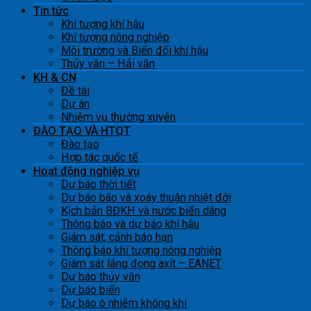
Tin tức
Khí tượng khí hậu
Khí tượng nông nghiệp
Môi trường và Biến đổi khí hậu
Thủy văn – Hải văn
KH & CN
Đề tài
Dự án
Nhiệm vụ thường xuyên
ĐÀO TẠO VÀ HTQT
Đào tạo
Hợp tác quốc tế
Hoạt động nghiệp vụ
Dự báo thời tiết
Dự báo bão và xoáy thuận nhiệt đới
Kịch bản BĐKH và nước biển dâng
Thông báo và dự báo khí hậu
Giám sát, cảnh báo hạn
Thông báo khí tượng nông nghiệp
Giám sát lắng đọng axít – EANET
Dự báo thủy văn
Dự báo biển
Dự báo ô nhiễm không khí