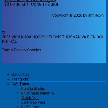
TỔ CHỨC KHÍ TƯỢNG THẾ GIỚI
Copyright © 2026 by imh.ac.vn
©
2026 VIỆN KHOA HỌC KHÍ TƯỢNG THỦY VĂN VÀ BIẾN ĐỔI
KHÍ HẬU
Terms
Privacy
Cookies
Đăng nhập
Trang chủ
Giới Thiệu
Cơ cấu tổ chức
Chức năng nhiệm vụ
Thành Tựu
Lãnh đạo viện
Chiến lược