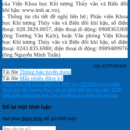
của Viện Khoa học Khí tượng Thủy văn và Biến đổi
khí hậu: www.imh.ac.vn).
– Thông tin chi tiết đề nghị liên hệ:; Phân viện Khoa
học Khí tượng Thủy văn và Biến đổi khí hậu, số điện
thoại: 028.3829.0057, điện thoại di động: 0908363369
(ông Trương Văn Kịch), hoặc Văn phòng Viện Khoa
học Khí tượng Thủy văn và Biến đổi khí hậu, số điện
thoại: 0243.835.6980; điện thoại di động: 0989489976
(ông Nguyễn Minh Tuấn)
Viện KTTVBĐKH
Tải file
Thông báo tuyển dụng
Tải file
Mẫu phiếu đăng ký
Thông báo xét chức danh GS, PGS tại HDCDGS cơ sở Viện
Khoa học Khí tượng Thủy văn và Biến đổi khí hậu năm 2020
Điều kiện đăng bài trên Tạp chí Khoa học Biến đổi khí hậu
Để lại một bình luận
Bạn phải
đăng nhập
để gửi bình luận.