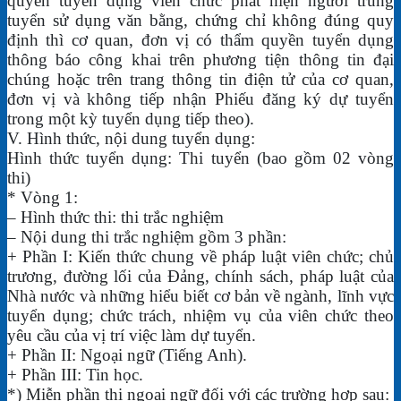
quyền tuyển dụng viên chức phát hiện người trúng
tuyển sử dụng văn bằng, chứng chỉ không đúng quy
định thì cơ quan, đơn vị có thẩm quyền tuyển dụng
thông báo công khai trên phương tiện thông tin đại
chúng hoặc trên trang thông tin điện tử của cơ quan,
đơn vị và không tiếp nhận Phiếu đăng ký dự tuyển
trong một kỳ tuyển dụng tiếp theo).
V. Hình thức, nội dung tuyển dụng:
Hình thức tuyển dụng: Thi tuyển (bao gồm 02 vòng
thi)
* Vòng 1:
– Hình thức thi: thi trắc nghiệm
– Nội dung thi trắc nghiệm gồm 3 phần:
+ Phần I: Kiến thức chung về pháp luật viên chức; chủ
trương, đường lối của Đảng, chính sách, pháp luật của
Nhà nước và những hiểu biết cơ bản về ngành, lĩnh vực
tuyển dụng; chức trách, nhiệm vụ của viên chức theo
yêu cầu của vị trí việc làm dự tuyển.
+ Phần II: Ngoại ngữ (Tiếng Anh).
+ Phần III: Tin học.
*) Miễn phần thi ngoại ngữ đối với các trường hợp sau: