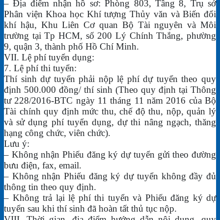
– Địa điểm nhận hồ sơ: Phòng 803, Tầng 8, Trụ sở
Phân viện Khoa học Khí tượng Thủy văn và Biến đổi
khí hậu, Khu Liên Cơ quan Bộ Tài nguyên và Môi
trường tại Tp HCM, số 200 Lý Chính Thắng, phường
9, quận 3, thành phố Hồ Chí Minh.
VII. Lệ phí tuyển dụng:
7. Lệ phí thi tuyển:
Thí sinh dự tuyển phải nộp lệ phí dự tuyển theo quy
định 500.000 đồng/ thí sinh (Theo quy định tại Thông
tư 228/2016-BTC ngày 11 tháng 11 năm 2016 của Bộ
Tài chính quy định mức thu, chế độ thu, nộp, quản lý
và sử dụng phí tuyển dụng, dự thi nâng ngạch, thăng
hạng công chức, viên chức).
Lưu ý:
– Không nhận Phiếu đăng ký dự tuyển gửi theo đường
bưu điện, fax, email.
– Không nhận Phiếu đăng ký dự tuyển không đầy đủ
thông tin theo quy định.
– Không trả lại lệ phí thi tuyển và Phiếu đăng ký dự
tuyển sau khi thí sinh đã hoàn tất thủ tục nộp.
VIII. Thời gian, địa điểm hướng dẫn nội dung, quy