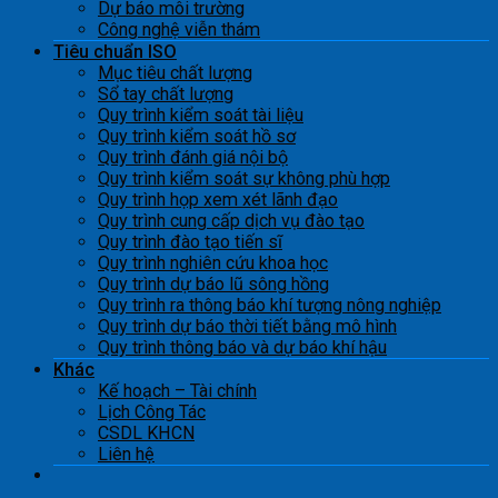
Dự báo môi trường
Công nghệ viễn thám
Tiêu chuẩn ISO
Mục tiêu chất lượng
Sổ tay chất lượng
Quy trình kiểm soát tài liệu
Quy trình kiểm soát hồ sơ
Quy trình đánh giá nội bộ
Quy trình kiểm soát sự không phù hợp
Quy trình họp xem xét lãnh đạo
Quy trình cung cấp dịch vụ đào tạo
Quy trình đào tạo tiến sĩ
Quy trình nghiên cứu khoa học
Quy trình dự báo lũ sông hồng
Quy trình ra thông báo khí tượng nông nghiệp
Quy trình dự báo thời tiết bằng mô hình
Quy trình thông báo và dự báo khí hậu
Khác
Kế hoạch – Tài chính
Lịch Công Tác
CSDL KHCN
Liên hệ