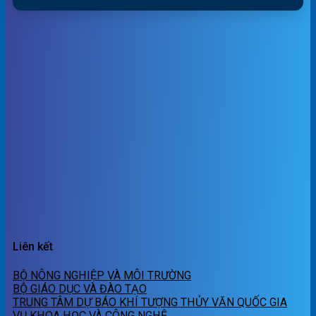
Liên kết
BỘ NÔNG NGHIỆP VÀ MÔI TRƯỜNG
BỘ GIÁO DỤC VÀ ĐÀO TẠO
TRUNG TÂM DỰ BÁO KHÍ TƯỢNG THỦY VĂN QUỐC GIA
VỤ KHOA HỌC VÀ CÔNG NGHỆ