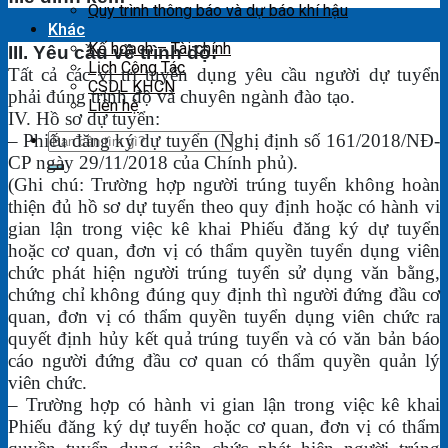
Quy trình thông báo và dự báo khí hậu
Khác
Kế hoạch – Tài chính
III. Yêu cầu về trình độ:
Lịch Công Tác
Tất cả các vị trí tuyển dụng yêu cầu người dự tuyển
CSDL KHCN
phải đúng trình độ và chuyên ngành đào tạo.
Liên hệ
IV. Hồ sơ dự tuyển:
– Phiếu đăng ký dự tuyển (Nghị định số 161/2018/NĐ-
CP ngày 29/11/2018 của Chính phủ).
(Ghi chú: Trường hợp người trúng tuyển không hoàn
thiện đủ hồ sơ dự tuyển theo quy định hoặc có hành vi
gian lận trong việc kê khai Phiếu đăng ký dự tuyển
hoặc cơ quan, đơn vị có thẩm quyền tuyển dụng viên
chức phát hiện người trúng tuyển sử dụng văn bằng,
chứng chỉ không đúng quy định thì người đứng đầu cơ
quan, đơn vị có thẩm quyền tuyển dụng viên chức ra
quyết định hủy kết quả trúng tuyển và có văn bản báo
cáo người đứng đầu cơ quan có thẩm quyền quản lý
viên chức.
– Trường hợp có hành vi gian lận trong việc kê khai
Phiếu đăng ký dự tuyển hoặc cơ quan, đơn vị có thẩm