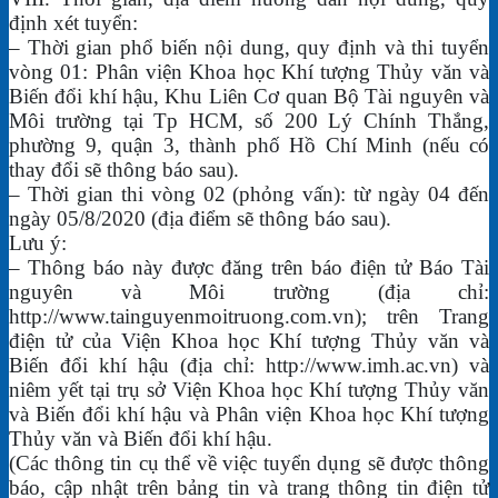
định xét tuyển:
– Thời gian phổ biến nội dung, quy định và thi tuyển
vòng 01: Phân viện Khoa học Khí tượng Thủy văn và
Biến đổi khí hậu, Khu Liên Cơ quan Bộ Tài nguyên và
Môi trường tại Tp HCM, số 200 Lý Chính Thắng,
phường 9, quận 3, thành phố Hồ Chí Minh (nếu có
thay đổi sẽ thông báo sau).
– Thời gian thi vòng 02 (phỏng vấn): từ ngày 04 đến
ngày 05/8/2020 (địa điểm sẽ thông báo sau).
Lưu ý:
– Thông báo này được đăng trên báo điện tử Báo Tài
nguyên và Môi trường (địa chỉ:
http://www.tainguyenmoitruong.com.vn); trên Trang
điện tử của Viện Khoa học Khí tượng Thủy văn và
Biến đổi khí hậu (địa chỉ: http://www.imh.ac.vn) và
niêm yết tại trụ sở Viện Khoa học Khí tượng Thủy văn
và Biến đổi khí hậu và Phân viện Khoa học Khí tượng
Thủy văn và Biến đổi khí hậu.
(Các thông tin cụ thể về việc tuyển dụng sẽ được thông
báo, cập nhật trên bảng tin và trang thông tin điện tử