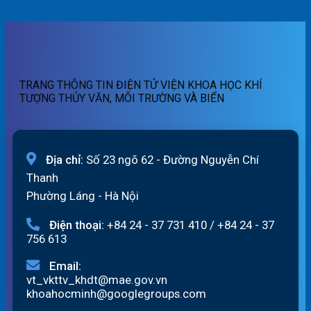
quét
báo
tin
07h
lũ
cảnh
ngày
quét
báo
07/8/2026
01h
lũ
ngày
quét
07/8/2026
19h
TRANG THÔNG TIN ĐIỆN TỬ VIỆN KHOA HỌC KHÍ
ngày
TƯỢNG THỦY VĂN, MÔI TRƯỜNG VÀ BIỂN
06/8/2026
Địa chỉ:
Số 23 ngõ 62 - Đường Nguyễn Chí
Thanh
Phường Láng - Hà Nội
Điện thoại:
+84 24 - 37 731 410
/
+84 24 - 37
756 613
Email:
vt_vkttv_khdt@mae.gov.vn
khoahocminh@googlegroups.com