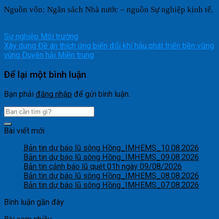
Ngu
ồ
n v
ố
n: Ng
â
n s
á
ch Nh
à
n
ướ
c
–
ngu
ồ
n S
ự
nghi
ệ
p kinh t
ế
.
Sự nghiệp Môi trường
Xây dựng Đề án thích ứng biến đổi khí hậu phát triển bền vững
vùng Duyên hải Miền trung
Để lại một bình luận
Bạn phải
đăng nhập
để gửi bình luận.
Bài viết mới
Bản tin dự báo lũ sông Hồng_IMHEMS_10.08.2026
Bản tin dự báo lũ sông Hồng_IMHEMS_09.08.2026
Bản tin cảnh báo lũ quét 01h ngày 09/08/2026
Bản tin dự báo lũ sông Hồng_IMHEMS_08.08.2026
Bản tin dự báo lũ sông Hồng_IMHEMS_07.08.2026
Bình luận gần đây