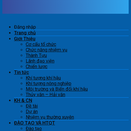
Đăng nhập
Trang chủ
Giới Thiệu
Cơ cấu tổ chức
Chức năng nhiệm vụ
Thành Tựu
Lãnh đạo viện
Chiến lược
Tin tức
Khí tượng khí hậu
Khí tượng nông nghiệp
Môi trường và Biến đổi khí hậu
Thủy văn – Hải văn
KH & CN
Đề tài
Dự án
Nhiệm vụ thường xuyên
ĐÀO TẠO VÀ HTQT
Đào tạo