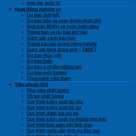
Hợp tác quốc tế
Hoạt động nghiệp vụ
Dự báo thời tiết
Dự báo bão và xoáy thuận nhiệt đới
Kịch bản BĐKH và nước biển dâng
Thông báo và dự báo khí hậu
Giám sát, cảnh báo hạn
Thông báo khí tượng nông nghiệp
Giám sát lắng đọng axít – EANET
Dự báo thủy văn
Dự báo biển
Dự báo ô nhiễm không khí
Dự báo môi trường
Công nghệ viễn thám
Tiêu chuẩn ISO
Mục tiêu chất lượng
Sổ tay chất lượng
Quy trình kiểm soát tài liệu
Quy trình kiểm soát hồ sơ
Quy trình đánh giá nội bộ
Quy trình kiểm soát sự không phù hợp
Quy trình họp xem xét lãnh đạo
Quy trình cung cấp dịch vụ đào tạo