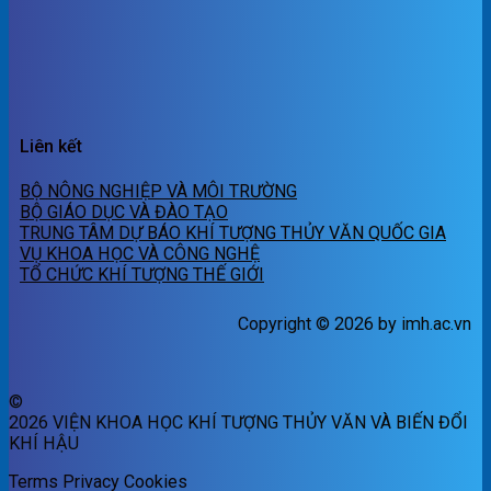
Liên kết
BỘ NÔNG NGHIỆP VÀ MÔI TRƯỜNG
BỘ GIÁO DỤC VÀ ĐÀO TẠO
TRUNG TÂM DỰ BÁO KHÍ TƯỢNG THỦY VĂN QUỐC GIA
VỤ KHOA HỌC VÀ CÔNG NGHỆ
TỔ CHỨC KHÍ TƯỢNG THẾ GIỚI
Copyright © 2026 by imh.ac.vn
©
2026 VIỆN KHOA HỌC KHÍ TƯỢNG THỦY VĂN VÀ BIẾN ĐỔI
KHÍ HẬU
Terms
Privacy
Cookies