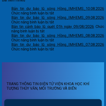
Bài xem nhiều
Bản tin dự báo lũ sông Hồng_IMHEMS_10.08.2026
ở
Chức năng bình luận bị tắt
Bản
Bản tin dự báo lũ sông Hồng_IMHEMS_09.08.2026
tin
ở
Chức năng bình luận bị tắt
dự
Bản
Bản tin cảnh báo lũ quét 01h ngày 09/08/2026
Chức
ở
báo
tin
năng bình luận bị tắt
Bản
lũ
dự
Bản tin dự báo lũ sông Hồng_IMHEMS_08.08.2026
tin
sông
báo
ở
Chức năng bình luận bị tắt
cảnh
Hồng_IMHEMS_10.08.2026
lũ
Bản
Bản tin dự báo lũ sông Hồng_IMHEMS_07.08.2026
báo
sông
tin
ở
Chức năng bình luận bị tắt
lũ
Hồng_IMHEMS_09.08.2026
dự
Bản
quét
báo
tin
01h
lũ
dự
ngày
sông
báo
09/08/2026
Hồng_IMHEMS_08.08.2026
lũ
sông
Hồng_IMHEMS_07.08.2026
TRANG THÔNG TIN ĐIỆN TỬ VIỆN KHOA HỌC KHÍ
TƯỢNG THỦY VĂN, MÔI TRƯỜNG VÀ BIỂN