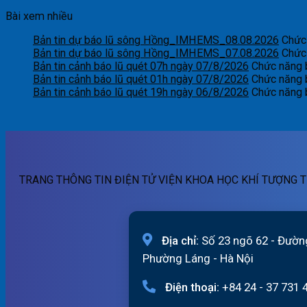
Bài xem nhiều
Bản tin dự báo lũ sông Hồng_IMHEMS_08.08.2026
Chức 
Bản tin dự báo lũ sông Hồng_IMHEMS_07.08.2026
Chức 
Bản tin cảnh báo lũ quét 07h ngày 07/8/2026
Chức năng b
Bản tin cảnh báo lũ quét 01h ngày 07/8/2026
Chức năng b
Bản tin cảnh báo lũ quét 19h ngày 06/8/2026
Chức năng b
TRANG THÔNG TIN ĐIỆN TỬ VIỆN KHOA HỌC KHÍ TƯỢNG T
Địa chỉ:
Số 23 ngõ 62 - Đườn
Phường Láng - Hà Nội
Điện thoại:
+84 24 - 37 731 