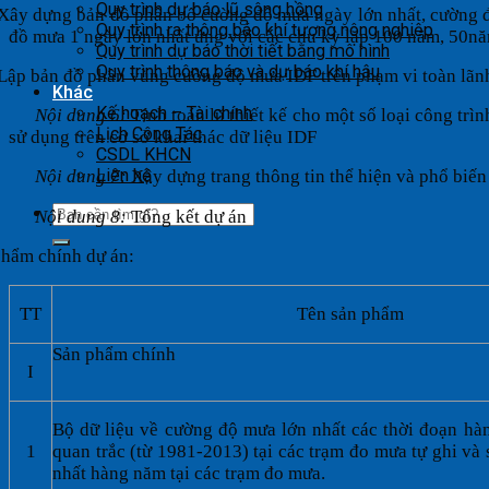
Quy trình dự báo lũ sông hồng
Xây dựng bản đồ phân bố cường độ mưa ngày lớn nhất, cường đ
Quy trình ra thông báo khí tượng nông nghiệp
đồ mưa 1 ngày lớn nhất ứng với các chu kỳ lặp 100 năm, 50năm
Quy trình dự báo thời tiết bằng mô hình
Quy trình thông báo và dự báo khí hậu
Lập bản đồ phân vùng cường độ mưa IDF trên phạm vi toàn lãnh
Khác
Kế hoạch – Tài chính
Nội dung 6:
Tính toán lũ thiết kế cho một số loại công trì
Lịch Công Tác
sử dụng trên cơ sở khai thác dữ liệu IDF
CSDL KHCN
Liên hệ
Nội dung 7:
Xây dựng trang thông tin thể hiện và phổ biến
Nội dung 8:
Tổng kết dự án
phẩm chính dự án:
TT
Tên sản phẩm
Sản phẩm chính
I
Bộ dữ liệu về cường độ mưa lớn nhất các thời đoạn hà
1
quan trắc (từ 1981-2013) tại các trạm đo mưa tự ghi và
nhất hàng năm tại các trạm đo mưa.