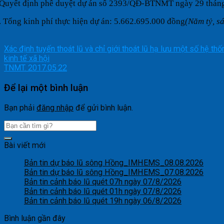
Quyết định phê duyệt dự án
số
2393/QĐ-BTNMT ngày 29 tháng
.
Tổng kinh phí thực hiện dự án:
5.662.695.000 đồng
(Năm tỷ, s
Xác định tuyến thoát lũ và chỉ giới thoát lũ hạ lưu một số hệ t
kinh tế xã hội
TNMT. 2017.05.22
Để lại một bình luận
Bạn phải
đăng nhập
để gửi bình luận.
Bài viết mới
Bản tin dự báo lũ sông Hồng_IMHEMS_08.08.2026
Bản tin dự báo lũ sông Hồng_IMHEMS_07.08.2026
Bản tin cảnh báo lũ quét 07h ngày 07/8/2026
Bản tin cảnh báo lũ quét 01h ngày 07/8/2026
Bản tin cảnh báo lũ quét 19h ngày 06/8/2026
Bình luận gần đây