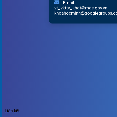
Email:
vt_vkttv_khdt@mae.gov.vn
khoahocminh@googlegroups.
Liên kết