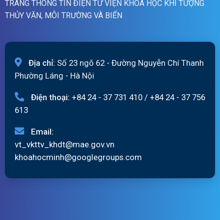
TRANG THÔNG TIN ĐIỆN TỬ VIỆN KHOA HỌC KHÍ TƯỢNG
THỦY VĂN, MÔI TRƯỜNG VÀ BIỂN
Địa chỉ:
Số 23 ngõ 62 - Đường Nguyễn Chí Thanh
Phường Láng - Hà Nội
Điện thoại:
+84 24 - 37 731 410
/
+84 24 - 37 756
613
Email:
vt_vkttv_khdt@mae.gov.vn
khoahocminh@googlegroups.com