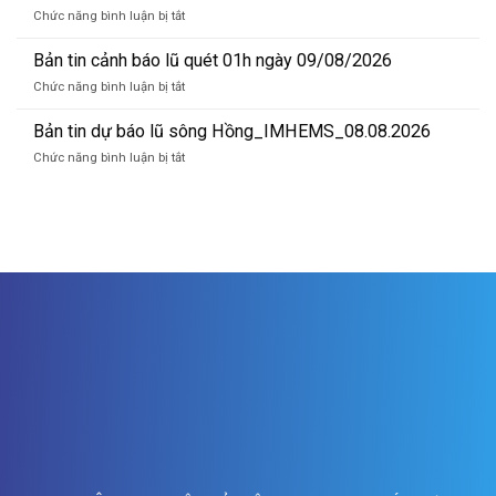
dự
mực
ở
Chức năng bình luận bị tắt
báo
nước
Bản
lũ
lúc
tin
Bản tin cảnh báo lũ quét 01h ngày 09/08/2026
sông
13
dự
Hồng_IMHEMS_10.08.2026
ở
Chức năng bình luận bị tắt
giờ
báo
Bản
ngày
lũ
tin
Bản tin dự báo lũ sông Hồng_IMHEMS_08.08.2026
10/8/2026
sông
cảnh
Hồng_IMHEMS_09.08.2026
ở
Chức năng bình luận bị tắt
báo
Bản
lũ
tin
quét
dự
01h
báo
ngày
lũ
09/08/2026
sông
Hồng_IMHEMS_08.08.2026