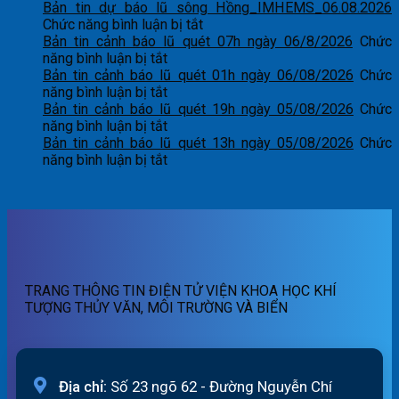
Bản tin dự báo lũ sông Hồng_IMHEMS_06.08.2026
ở
Chức năng bình luận bị tắt
Bản
Bản tin cảnh báo lũ quét 07h ngày 06/8/2026
Chức
ở
tin
năng bình luận bị tắt
Bản
dự
Bản tin cảnh báo lũ quét 01h ngày 06/08/2026
Chức
tin
ở
báo
năng bình luận bị tắt
cảnh
Bản
lũ
Bản tin cảnh báo lũ quét 19h ngày 05/08/2026
Chức
báo
tin
ở
sông
năng bình luận bị tắt
lũ
cảnh
Bản
Hồng_IMHEMS_06.08.2026
Bản tin cảnh báo lũ quét 13h ngày 05/08/2026
Chức
quét
báo
tin
ở
năng bình luận bị tắt
07h
lũ
cảnh
Bản
ngày
quét
báo
tin
06/8/2026
01h
lũ
cảnh
ngày
quét
báo
06/08/2026
19h
lũ
ngày
quét
05/08/2026
13h
TRANG THÔNG TIN ĐIỆN TỬ VIỆN KHOA HỌC KHÍ
ngày
TƯỢNG THỦY VĂN, MÔI TRƯỜNG VÀ BIỂN
05/08/2026
Địa chỉ:
Số 23 ngõ 62 - Đường Nguyễn Chí