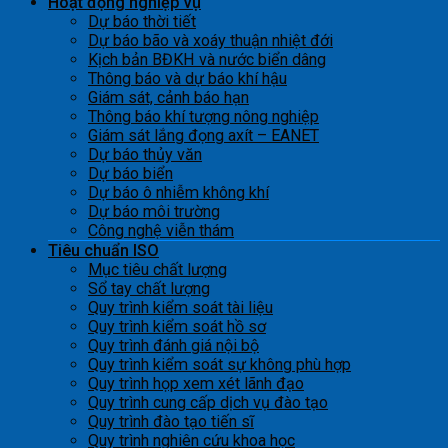
Hoạt động nghiệp vụ
Dự báo thời tiết
Dự báo bão và xoáy thuận nhiệt đới
Kịch bản BĐKH và nước biển dâng
Thông báo và dự báo khí hậu
Giám sát, cảnh báo hạn
Thông báo khí tượng nông nghiệp
Giám sát lắng đọng axít – EANET
Dự báo thủy văn
Dự báo biển
Dự báo ô nhiễm không khí
Dự báo môi trường
Công nghệ viễn thám
Tiêu chuẩn ISO
Mục tiêu chất lượng
Sổ tay chất lượng
Quy trình kiểm soát tài liệu
Quy trình kiểm soát hồ sơ
Quy trình đánh giá nội bộ
Quy trình kiểm soát sự không phù hợp
Quy trình họp xem xét lãnh đạo
Quy trình cung cấp dịch vụ đào tạo
Quy trình đào tạo tiến sĩ
Quy trình nghiên cứu khoa học