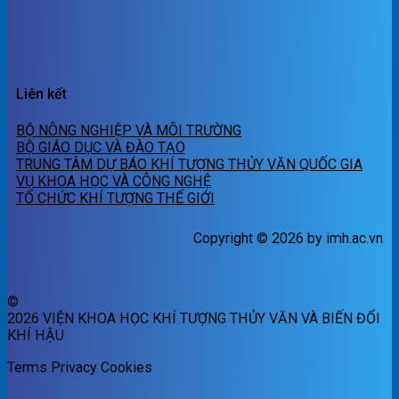
Liên kết
BỘ NÔNG NGHIỆP VÀ MÔI TRƯỜNG
BỘ GIÁO DỤC VÀ ĐÀO TẠO
TRUNG TÂM DỰ BÁO KHÍ TƯỢNG THỦY VĂN QUỐC GIA
VỤ KHOA HỌC VÀ CÔNG NGHỆ
TỔ CHỨC KHÍ TƯỢNG THẾ GIỚI
Copyright © 2026 by imh.ac.vn
©
2026 VIỆN KHOA HỌC KHÍ TƯỢNG THỦY VĂN VÀ BIẾN ĐỔI
KHÍ HẬU
Terms
Privacy
Cookies