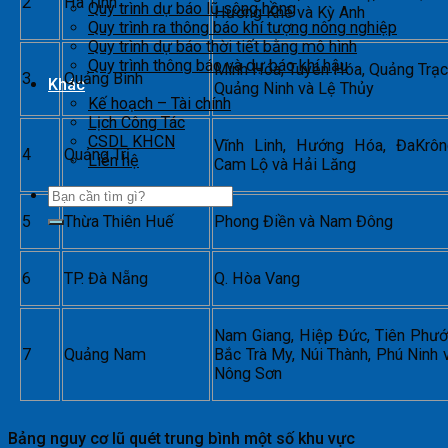
2
Hà Tĩnh
Quy trình dự báo lũ sông hồng
Hương Khê và Kỳ Anh
Quy trình ra thông báo khí tượng nông nghiệp
Quy trình dự báo thời tiết bằng mô hình
Quy trình thông báo và dự báo khí hậu
Minh Hóa, Tuyên Hóa, Quảng Trạc
3
Quảng Bình
Khác
Quảng Ninh và Lệ Thủy
Kế hoạch – Tài chính
Lịch Công Tác
CSDL KHCN
Vĩnh Linh, Hướng Hóa, ĐaKrôn
4
Quảng Trị
Liên hệ
Cam Lộ và Hải Lăng
5
Thừa Thiên Huế
Phong Điền và Nam Đông
6
TP. Đà Nẵng
Q. Hòa Vang
Nam Giang, Hiệp Đức, Tiên Phướ
7
Quảng Nam
Bắc Trà My, Núi Thành, Phú Ninh 
Nông Sơn
Bảng nguy cơ lũ quét trung bình một số khu vực