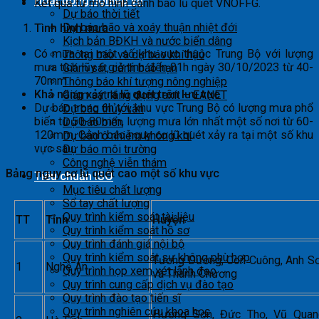
Hoạt động nghiệp vụ
Kết quả từ mô hình cảnh báo lũ quét VNOFFG.
Dự báo thời tiết
Dự báo bão và xoáy thuận nhiệt đới
Tình hình mưa
Kịch bản BĐKH và nước biển dâng
Có mưa tại một số khu vực thuộc Trung Bộ với lượng
Thông báo và dự báo khí hậu
mưa tích lũy 6 giờ tính đến 01h ngày 30/10/2023 từ 40-
Giám sát, cảnh báo hạn
70mm.
Thông báo khí tượng nông nghiệp
Khả năng xảy ra lũ quét trên lưu vực
Giám sát lắng đọng axít – EANET
Dự báo trong 6h tới, khu vực Trung Bộ có lượng mưa phổ
Dự báo thủy văn
biến từ 50-80mm, lượng mưa lớn nhất một số nơi từ 60-
Dự báo biển
120mm. Cảnh báo nguy cơ lũ quét xảy ra tại một số khu
Dự báo ô nhiễm không khí
vực sau:
Dự báo môi trường
Công nghệ viễn thám
Bảng nguy cơ lũ quét cao một số khu vực
Tiêu chuẩn ISO
Mục tiêu chất lượng
Sổ tay chất lượng
Quy trình kiểm soát tài liệu
TT
Tỉnh
Huyện
Quy trình kiểm soát hồ sơ
Quy trình đánh giá nội bộ
Quy trình kiểm soát sự không phù hợp
Tương Dương, Con Cuông, Anh S
1
Nghệ An
Quy trình họp xem xét lãnh đạo
và Thanh Chương
Quy trình cung cấp dịch vụ đào tạo
Quy trình đào tạo tiến sĩ
Quy trình nghiên cứu khoa học
Hương Sơn, Đức Thọ, Vũ Quan