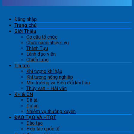
Đăng nhập
Trang chủ
Giới Thiệu
Cơ cấu tổ chức
Chức năng nhiệm vụ
Thành Tựu
Lãnh đạo viện
Chiến lược
Tin tức
Khí tượng khí hậu
Khí tượng nông nghiệp
Môi trường và Biến đổi khí hậu
Thủy văn – Hải văn
KH & CN
Đề tài
Dự án
Nhiệm vụ thường xuyên
ĐÀO TẠO VÀ HTQT
Đào tạo
Hợp tác quốc tế